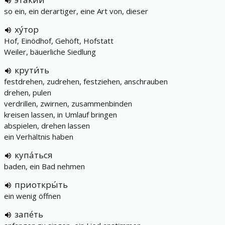
so ein, ein derartiger, eine Art von, dieser
ху́тор
Hof, Einödhof, Gehöft, Hofstatt
Weiler, bäuerliche Siedlung
крути́ть
festdrehen, zudrehen, festziehen, anschrauben
drehen, pulen
verdrillen, zwirnen, zusammenbinden
kreisen lassen, in Umlauf bringen
abspielen, drehen lassen
ein Verhältnis haben
купа́ться
baden, ein Bad nehmen
приоткры́ть
ein wenig öffnen
запе́ть