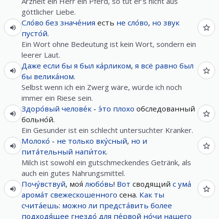
Arzneit ein Herr ein Pferd, so tut er’s nicht aus
göttlicher Liebe.
Сло́во
без
значе́ния
есть
не
сло́во
,
но
звук
пусто́й
.
Ein Wort ohne Bedeutung ist kein Wort, sondern ein
leerer Laut.
Даже
если
бы
я
был
ка́рликом
,
я
всё равно
был
бы
велика́ном
.
Selbst wenn ich ein Zwerg wäre, würde ich noch
immer ein Riese sein.
Здоро́вый
челове́к
-
э́то
плохо
обследованный
больно́й.
Ein Gesunder ist ein schlecht untersuchter Kranker.
Молоко́
-
не
только
вку́сный
,
но и
пита́тельный
напи́ток
.
Milch ist sowohl ein gutschmeckendes Getränk, als
auch ein gutes Nahrungsmittel.
Почу́вствуй
, моя́
любо́вь
!
Вот
сводящий
с
ума́
арома́т
свежескошенного
сена.
Как
ты
счита́ешь
:
можно
ли
предста́вить
более
подходя́щее
гнездо́
для
пе́рвой
но́чи
нашего