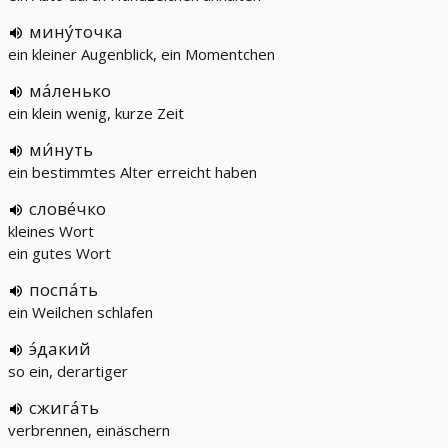
мину́точка
ein kleiner Augenblick, ein Momentchen
ма́ленько
ein klein wenig, kurze Zeit
ми́нуть
ein bestimmtes Alter erreicht haben
слове́чко
kleines Wort
ein gutes Wort
поспа́ть
ein Weilchen schlafen
э́дакий
so ein, derartiger
сжига́ть
verbrennen, einäschern