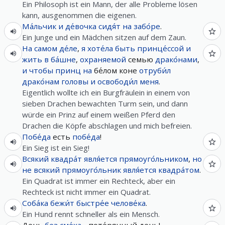
Ein Philosoph ist ein Mann, der alle Probleme lösen
kann, ausgenommen die eigenen.
Ма́льчик
и
де́вочка
сидя́т
на
забо́ре
.
Ein Junge und ein Mädchen sitzen auf dem Zaun.
На самом де́ле
,
я
хоте́ла
быть
принце́ссой
и
жить
в
ба́шне
,
охраняемой
семью
драко́нами
,
и
чтобы
принц
на
бе́лом коне
отруби́л
драко́нам
головы
и
освободи́л
меня
.
Eigentlich wollte ich ein Burgfräulein in einem von
sieben Drachen bewachten Turm sein, und dann
würde ein Prinz auf einem weißen Pferd den
Drachen die Köpfe abschlagen und mich befreien.
Побе́да
есть
побе́да
!
Ein Sieg ist ein Sieg!
Всякий
квадра́т
явля́ется
прямоуго́льником
,
но
не
всякий
прямоуго́льник
явля́ется
квадра́том
.
Ein Quadrat ist immer ein Rechteck, aber ein
Rechteck ist nicht immer ein Quadrat.
Соба́ка
бежи́т
быстре́е
челове́ка
.
Ein Hund rennt schneller als ein Mensch.