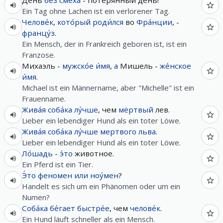
День
без
сме́ха
- поте́рянный день!
Ein Tag ohne Lachen ist ein verlorener Tag.
Челове́к
,
кото́рый
роди́лся
во
Фра́нции
, -
францу́з
.
Ein Mensch, der in Frankreich geboren ist, ist ein
Franzose.
Михаэль -
мужско́е
и́мя
,
а
Мишель -
же́нское
и́мя
.
Michael ist ein Männername, aber "Michelle" ist ein
Frauenname.
Жива́я
соба́ка
лу́чше
, чем
мёртвый
лев.
Lieber ein lebendiger Hund als ein toter Löwe.
Жива́я
соба́ка
лу́чше
мертвого
льва
.
Lieber ein lebendiger Hund als ein toter Löwe.
Ло́шадь
-
э́то
животное.
Ein Pferd ist ein Tier.
Э́то
феномен
или
ноу́мен
?
Handelt es sich um ein Phänomen oder um ein
Numen?
Соба́ка
бе́гает
быстре́е
, чем
челове́к
.
Ein Hund läuft schneller als ein Mensch.