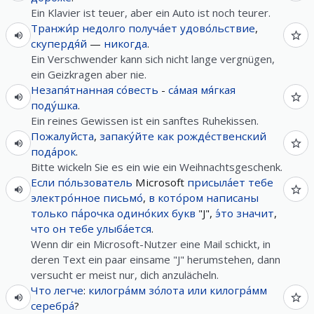
Ein Klavier ist teuer, aber ein Auto ist noch teurer.
Транжи́р
недолго
получа́ет
удово́льствие
,
скупердя́й
—
никогда
.
Ein Verschwender kann sich nicht lange vergnügen,
ein Geizkragen aber nie.
Незапя́тнанная
со́весть
-
са́мая
мя́гкая
поду́шка
.
Ein reines Gewissen ist ein sanftes Ruhekissen.
Пожалуйста
,
запаку́йте
как
рожде́ственский
пода́рок
.
Bitte wickeln Sie es ein wie ein Weihnachtsgeschenk.
Если
по́льзователь
Microsoft
присыла́ет
тебе
электро́нное
письмо́
,
в
кото́ром
написаны
только
па́рочка
одино́ких
букв
"J",
э́то
значит
,
что
он
тебе
улыба́ется
.
Wenn dir ein Microsoft-Nutzer eine Mail schickt, in
deren Text ein paar einsame "J" herumstehen, dann
versucht er meist nur, dich anzulächeln.
Что
легче
:
килогра́мм
зо́лота
или
килогра́мм
серебра́
?