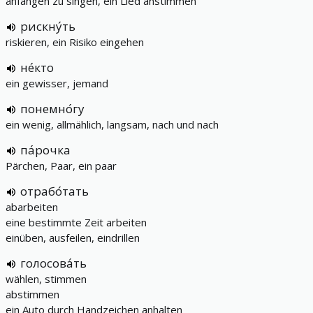
anfangen zu singen, ein Lied anstimmen
рискну́ть
riskieren, ein Risiko eingehen
не́кто
ein gewisser, jemand
понемно́гу
ein wenig, allmählich, langsam, nach und nach
па́рочка
Pärchen, Paar, ein paar
отрабо́тать
abarbeiten
eine bestimmte Zeit arbeiten
einüben, ausfeilen, eindrillen
голосова́ть
wählen, stimmen
abstimmen
ein Auto durch Handzeichen anhalten