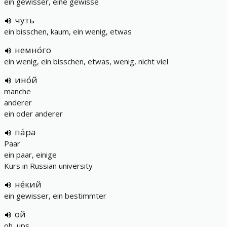
ein gewisser, eine gewisse
чуть
ein bisschen, kaum, ein wenig, etwas
немно́го
ein wenig, ein bisschen, etwas, wenig, nicht viel
ино́й
manche
anderer
ein oder anderer
па́ра
Paar
ein paar, einige
Kurs in Russian university
не́кий
ein gewisser, ein bestimmter
ой
oh, ups