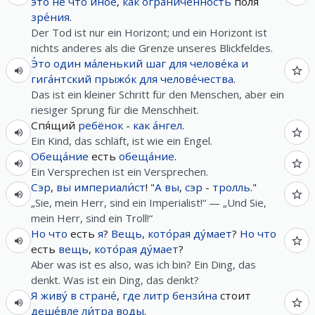
э́то
не
что
ино́е
,
как
ограни́ченность
поля
зре́ния
.
Der Tod ist nur ein Horizont; und ein Horizont ist
nichts anderes als die Grenze unseres Blickfeldes.
Э́то
один
ма́ленький
шаг
для
челове́ка
и
гига́нтский
прыжо́к
для
челове́чества
.
Das ist ein kleiner Schritt für den Menschen, aber ein
riesiger Sprung für die Menschheit.
Спя́щий
ребёнок
-
как
а́нгел
.
Ein Kind, das schläft, ist wie ein Engel.
Обеща́ние
есть
обеща́ние
.
Ein Versprechen ist ein Versprechen.
Сэр
,
вы
империали́ст
! "
А
вы
,
сэр
-
тролль
."
„Sie, mein Herr, sind ein Imperialist!“ — „Und Sie,
mein Herr, sind ein Troll!“
Но
что
есть
я
?
Вещь
,
кото́рая
ду́мает
?
Но
что
есть
вещь
,
кото́рая
ду́мает
?
Aber was ist es also, was ich bin? Ein Ding, das
denkt. Was ist ein Ding, das denkt?
Я
живу́
в
стране́
,
где
литр
бензи́на
стоит
деше́вле
ли́тра
воды
.