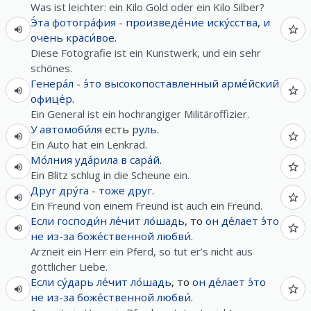
Was ist leichter: ein Kilo Gold oder ein Kilo Silber?
Э́та
фотогра́фия
-
произведе́ние
иску́сства
,
и
очень
краси́вое
.
Diese Fotografie ist ein Kunstwerk, und ein sehr
schönes.
Генера́л
-
э́то
высокопоставленный
арме́йский
офице́р
.
Ein General ist ein hochrangiger Militäroffizier.
У
автомоби́ля
есть
руль
.
Ein Auto hat ein Lenkrad.
Мо́лния
уда́рила
в
сара́й
.
Ein Blitz schlug in die Scheune ein.
Друг дру́га
-
тоже
друг
.
Ein Freund von einem Freund ist auch ein Freund.
Если
господи́н
ле́чит
ло́шадь
, то
он
де́лает
э́то
не
из-за
боже́ственной
любви́
.
Arzneit ein Herr ein Pferd, so tut er’s nicht aus
göttlicher Liebe.
Если
су́дарь
ле́чит
ло́шадь
, то
он
де́лает
э́то
не
из-за
боже́ственной
любви́
.