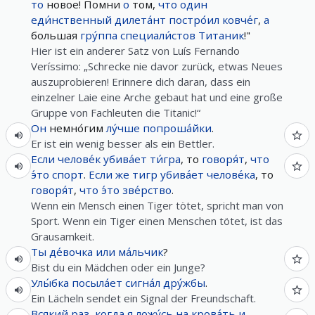
то
новое! Помни
о
том,
что
один
еди́нственный
дилета́нт
постро́ил
ковче́г
,
а
большая
гру́ппа
специали́стов
Титаник
!"
Hier ist ein anderer Satz von Luís Fernando
Veríssimo: „Schrecke nie davor zurück, etwas Neues
auszuprobieren! Erinnere dich daran, dass ein
einzelner Laie eine Arche gebaut hat und eine große
Gruppe von Fachleuten die Titanic!“
Он
немно́гим
лу́чше
попроша́йки
.
Er ist ein wenig besser als ein Bettler.
Если
челове́к
убива́ет
ти́гра
, то
говоря́т
,
что
э́то
спорт
.
Если
же
тигр
убива́ет
челове́ка
, то
говоря́т
,
что
э́то
зве́рство
.
Wenn ein Mensch einen Tiger tötet, spricht man von
Sport. Wenn ein Tiger einen Menschen tötet, ist das
Grausamkeit.
Ты
де́вочка
или
ма́льчик
?
Bist du ein Mädchen oder ein Junge?
Улы́бка
посыла́ет
сигна́л
дру́жбы
.
Ein Lächeln sendet ein Signal der Freundschaft.
Всякий
раз
,
когда
я
ложу́сь
на
крова́ть
и