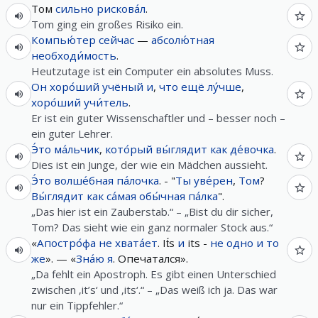
Том
сильно
рискова́л
.
Tom ging ein großes Risiko ein.
Компью́тер
сейчас
—
абсолю́тная
необходи́мость
.
Heutzutage ist ein Computer ein absolutes Muss.
Он
хоро́ший
учёный
и
,
что
ещё
лу́чше
,
хоро́ший
учи́тель
.
Er ist ein guter Wissenschaftler und – besser noch –
ein guter Lehrer.
Э́то
ма́льчик
,
кото́рый
вы́глядит
как
де́вочка
.
Dies ist ein Junge, der wie ein Mädchen aussieht.
Э́то
волше́бная
па́лочка
. - "
Ты
уве́рен
,
Том
?
Вы́глядит
как
са́мая
обы́чная
па́лка
".
„Das hier ist ein Zauberstab.“ – „Bist du dir sicher,
Tom? Das sieht wie ein ganz normaler Stock aus.“
«
Апостро́фа
не
хвата́ет
. It́s
и
its -
не
одно и то
же
». — «
Зна́ю
я
. Опечатался».
„Da fehlt ein Apostroph. Es gibt einen Unterschied
zwischen ‚it’s‘ und ‚its‘.“ – „Das weiß ich ja. Das war
nur ein Tippfehler.“