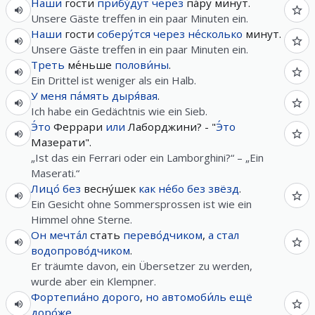
Наши
гости
прибу́дут
через
па́ру минут.
Unsere Gäste treffen in ein paar Minuten ein.
Наши
гости
соберу́тся
через
не́сколько
минут.
Unsere Gäste treffen in ein paar Minuten ein.
Треть
ме́ньше
полови́ны
.
Ein Drittel ist weniger als ein Halb.
У
меня
па́мять
дыря́вая
.
Ich habe ein Gedächtnis wie ein Sieb.
Э́то
Феррари
или
Лаборджини? - "
Э́то
Мазерати".
„Ist das ein Ferrari oder ein Lamborghini?“ – „Ein
Maserati.“
Лицо́
без
весну́шек
как
не́бо
без
звёзд
.
Ein Gesicht ohne Sommersprossen ist wie ein
Himmel ohne Sterne.
Он
мечта́л
стать
перево́дчиком
,
а
стал
водопрово́дчиком
.
Er träumte davon, ein Übersetzer zu werden,
wurde aber ein Klempner.
Фортепиа́но
дорого
,
но
автомоби́ль
ещё
доро́же
.