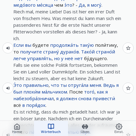
медо́вого
ме́сяца
чем
э́то
? -
Да
,
я
могу́
.
Riech mal, meine Liebe! Das ist hier ein irrer Duft
von frischem Heu. Was meinst du: kann man sich ein
passenderes Nest für die erste Nacht unserer
Flitterwochen vorstellen als dieses hier? - Ja, kann
ich.
Если
вы
будете
продолжа́ть
таку́ю
поли́тику,
то
получите
страну́
дурако́в
.
Тако́й
страно́й
легче
управля́ть
,
но
у
неё
нет
бу́дущего.
Falls sie eine solche Politik fortsetzen, bekommen
Sie ein Land voller Dummköpfe. Ein solches Land ist
leicht zu steuern, aber es hat keine Zukunft.
Э́то
правильно
,
что
ты
отруга́ла
меня
.
Ведь
я
был
плохи́м
ма́льчиком
. После
того́
,
как
я
набезобра́зничал
,
я
должен
снова
привести́
всё
в
поря́док
.
Es ist richtig, dass du mich getadelt hast. Ich war ja
ein böser Junge. Nachdem ich ein Durcheinander
angerichtet habe, muss ich alles wieder aufräumen.
У
него
па́мять
,
как
у
компью́тера
.
Home
Wörterbuch
Üben
Einst.