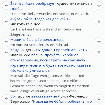
Э́та
части́ца
преобразу́ет
существи́тельное
в
глаго́л
.
Diese Partikel verwandelt ein Nomen in ein Verb.
Аку́ла
-
ры́ба
,
тогда
как
дельфи́н
-
млекопитающее.
Ein Hai ist ein Fisch, während ein Delphin ein
Säugetier ist.
Маши́на
быстре́е
велосипе́да
.
Ein Auto ist schneller als ein Fahrrad.
Ка́ждый
день
ты
должен
прослу́шать
хоть
ма́ленькую
пе́сню
,
проче́сть
хоро́шее
стихотворе́ние
,
посмотре́ть
на
краси́вую
карти́ну
и
,
если
э́то
будет
возможно
,
сказа́ть
не́сколько
у́мных
слов
.
Man soll alle Tage wenigstens ein kleines Lied
hören, ein gutes Gedicht lesen, ein treffliches
Gemälde sehen und, wenn es möglich zu machen
wäre, einige vernünftige Worte sprechen.
Вот
другое
выска́зывание
Луиса Фернандо
Вериссимо: "
Никогда
не
бо́йся
про́бовать
что-