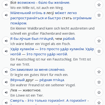
Всё
возможно
-
бы́ло
бы
жела́ние
.
Wo ein Wille ist, ist auch ein Weg.
Ма́ленький
ого́нь
в
лесу́
мо́жет
легко
распространи́ться
и
быстро
стать
огро́мным
пожа́ром
.
Ein kleiner Waldbrand kann sich leicht ausbreiten und
schnell ein großer Flächenbrand werden.
Я
бы
лу́чше
был
пти́цей
, чем
ры́бой
.
Ich wäre lieber ein Vogel als ein Fisch.
Уда́р
кулако́м
—
э́то
просто
уда́р
кулако́м
.
Уда́р
ного́й
—
э́то
просто
уда́р
ного́й
.
Ein Faustschlag ist nur ein Faustschlag. Ein Tritt ist
nur ein Tritt.
Он
замолвил
за
меня
слове́чко
.
Er legte ein gutes Wort für mich ein.
Ве́рный
друг —
ре́дкая
пти́ца
.
Ein wahrer Freund ist ein seltener Vogel.
Лев — животное.
Ein Löwe ist ein Tier.
Смерть
-
э́то
только
горизо́нт
.
А
горизо́нт
-