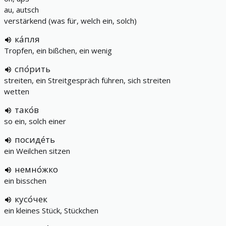
au, autsch
verstärkend (was für, welch ein, solch)
ка́пля
Tropfen, ein bißchen, ein wenig
спо́рить
streiten, ein Streitgespräch führen, sich streiten
wetten
тако́в
so ein, solch einer
посиде́ть
ein Weilchen sitzen
немно́жко
ein bisschen
кусо́чек
ein kleines Stück, Stückchen