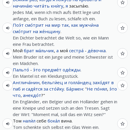
начина́ю
чита́ть
кни́гу
,
я
засыпа́ю.
Jedes Mal, wenn ich mich aufs Bett lege und
anfange, ein Buch zu lesen, schlafe ich ein.
Поэ́т
смо́трит
на
мир
так, как
мужчи́на
смо́трит
на
же́нщину
.
Ein Dichter betrachtet die Welt so, wie ein Mann
eine Frau betrachtet.
Мой
брат
ма́льчик
,
а
моя́
сестра́
-
де́вочка
.
Mein Bruder ist ein Junge und meine Schwester ist
ein Mädchen.
Пальто́
-
э́то
предме́т
оде́жды
.
Ein Mantel ist ein Kleidungsstück.
Англича́нин
,
бельги́ец
и
голла́ндец
захо́дят
в
паб
и
садя́тся
за
сто́йку
.
Ба́рмен
: "
Не
по́нял
,
э́то
что
,
анекдо́т
?"
Ein Engländer, ein Belgier und ein Holländer gehen in
eine Kneipe und setzen sich an den Tresen. Sagt
der Wirt: "Moment mal, soll das ein Witz sein?"
Том
нали́л
себе
бока́л
вина.
Tom schenkte sich selbst ein Glas Wein ein.