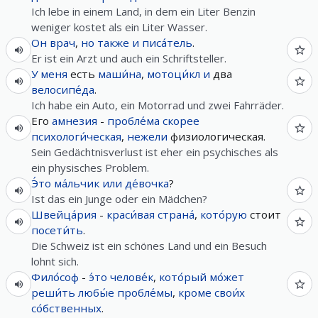
Ich lebe in einem Land, in dem ein Liter Benzin
weniger kostet als ein Liter Wasser.
Он
врач
,
но
также
и
писа́тель
.
Er ist ein Arzt und auch ein Schriftsteller.
У
меня
есть
маши́на
,
мотоци́кл
и
два
велосипе́да
.
Ich habe ein Auto, ein Motorrad und zwei Fahrräder.
Его
амнезия
-
пробле́ма
скорее
психологи́ческая
,
нежели
физиологическая.
Sein Gedächtnisverlust ist eher ein psychisches als
ein physisches Problem.
Э́то
ма́льчик
или
де́вочка
?
Ist das ein Junge oder ein Mädchen?
Швейца́рия
-
краси́вая
страна́
,
кото́рую
стоит
посети́ть
.
Die Schweiz ist ein schönes Land und ein Besuch
lohnt sich.
Фило́соф
-
э́то
челове́к
,
кото́рый
мо́жет
реши́ть
любы́е
пробле́мы
,
кроме
свои́х
со́бственных
.