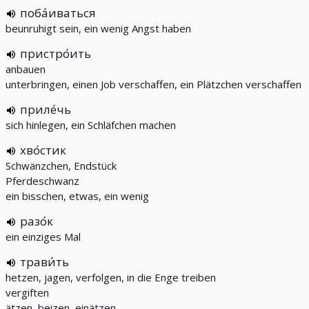
поба́иваться
beunruhigt sein, ein wenig Angst haben
пристро́ить
anbauen
unterbringen, einen Job verschaffen, ein Plätzchen verschaffen
приле́чь
sich hinlegen, ein Schläfchen machen
хво́стик
Schwänzchen, Endstück
Pferdeschwanz
ein bisschen, etwas, ein wenig
разо́к
ein einziges Mal
трави́ть
hetzen, jagen, verfolgen, in die Enge treiben
vergiften
ätzen, beizen, einätzen