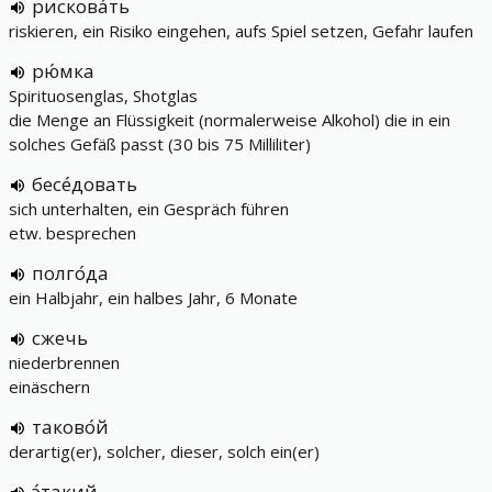
рискова́ть
riskieren, ein Risiko eingehen, aufs Spiel setzen, Gefahr laufen
рю́мка
Spirituosenglas, Shotglas
die Menge an Flüssigkeit (normalerweise Alkohol) die in ein
solches Gefäß passt (30 bis 75 Milliliter)
бесе́довать
sich unterhalten, ein Gespräch führen
etw. besprechen
полго́да
ein Halbjahr, ein halbes Jahr, 6 Monate
сжечь
niederbrennen
einäschern
таково́й
derartig(er), solcher, dieser, solch ein(er)
э́такий