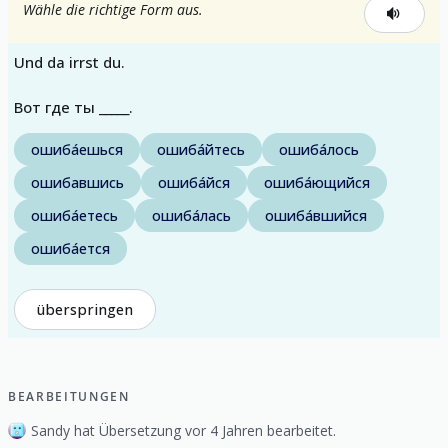
Wähle die richtige Form aus.
Und da irrst du.
Вот где ты _____.
ошиба́ешься
ошиба́йтесь
ошиба́лось
ошибавшись
ошиба́йся
ошиба́ющийся
ошиба́етесь
ошиба́лась
ошиба́вшийся
ошиба́ется
überspringen
BEARBEITUNGEN
Sandy hat Übersetzung vor 4 Jahren bearbeitet.