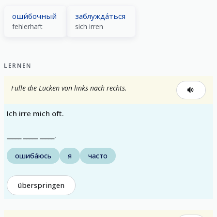
оши́бочный
заблужда́ться
fehlerhaft
sich irren
LERNEN
Fülle die Lücken von links nach rechts.
Ich irre mich oft.
_____ _____ _____.
ошиба́юсь
я
часто
überspringen