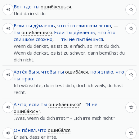
Вот
где
ты
ошиба́ешься
.
Und da irrst du.
Если
ты
ду́маешь
,
что
э́то
слишком
легко
, —
ты
ошиба́ешься
.
Если
ты
ду́маешь
,
что
э́то
слишком
сложно
, —
ты
не
пыта́ешься
.
Wenn du denkst, es ist zu einfach, so irrst du dich.
Wenn du denkst, es ist zu schwer, dann bemühst du
dich nicht.
Хоте́л
бы
я
,
чтобы
ты
ошиба́лся
,
но
я
зна́ю
,
что
ты
прав
.
Ich wünschte, du irrtest dich, doch ich weiß, du hast
recht.
А
что
,
если
ты
ошиба́ешься
? - "
Я
не
ошиба́юсь
".
„Was, wenn du dich irrst?“ – „Ich irre mich nicht.“
Он
по́нял
,
что
ошиба́лся
.
Er sah, dass er irrte.