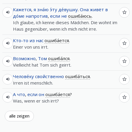
Кажется
,
я
зна́ю
э́ту
де́вушку
.
Она
живёт
в
до́ме
напротив
,
если
не
ошиба́юсь
.
Ich glaube, ich kenne dieses Mädchen. Die wohnt im
Haus gegenüber, wenn ich mich nicht irre.
Кто-то
из
нас
ошиба́ется
.
Einer von uns irrt.
Возможно
,
Том
ошиба́лся
.
Vielleicht hat Tom sich geirrt.
Челове́ку
свойственно
ошиба́ться
.
Irren ist menschlich.
А
что
,
если
он
ошиба́ется
?
Was, wenn er sich irrt?
alle zeigen