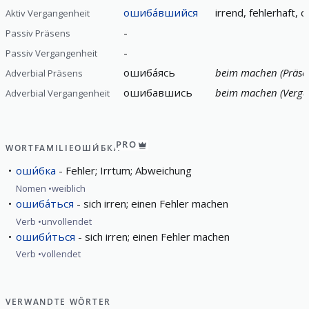
ошиба́вшийся
irrend, fehlerhaft, d
Aktiv Vergangenheit
-
Passiv Präsens
-
Passiv Vergangenheit
ошиба́ясь
beim machen (Präse
Adverbial Präsens
ошибавшись
beim machen (Verga
Adverbial Vergangenheit
PRO
WORTFAMILIE
ОШИ́БКА
оши́бка
Fehler; Irrtum; Abweichung
Nomen
weiblich
ошиба́ться
sich irren; einen Fehler machen
Verb
unvollendet
ошиби́ться
sich irren; einen Fehler machen
Verb
vollendet
VERWANDTE WÖRTER