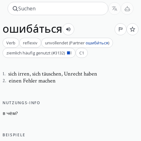
ошиба́ться
Verb
reflexiv
unvollendet
(
Partner
ошиби́ться
)
ziemlich häufig genutzt
(#
3132
)
C1
sich irren
,
sich täuschen, Unrecht haben
1
.
einen Fehler machen
2
.
NUTZUNGS-INFO
в
чём
?
BEISPIELE