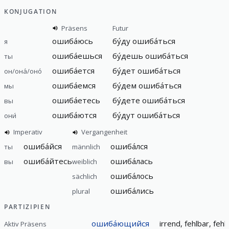
KONJUGATION
Präsens
Futur
ошиба́юсь
бу́ду ошиба́ться
я
ошиба́ешься
бу́дешь ошиба́ться
ты
ошиба́ется
бу́дет ошиба́ться
он/она́/оно́
ошиба́емся
бу́дем ошиба́ться
мы
ошиба́етесь
бу́дете ошиба́ться
вы
ошиба́ются
бу́дут ошиба́ться
они́
Imperativ
Vergangenheit
ошиба́йся
ошиба́лся
ты
männlich
ошиба́йтесь
ошиба́лась
вы
weiblich
ошиба́лось
sächlich
ошиба́лись
plural
PARTIZIPIEN
ошиба́ющийся
irrend, fehlbar, fehl
Aktiv Präsens