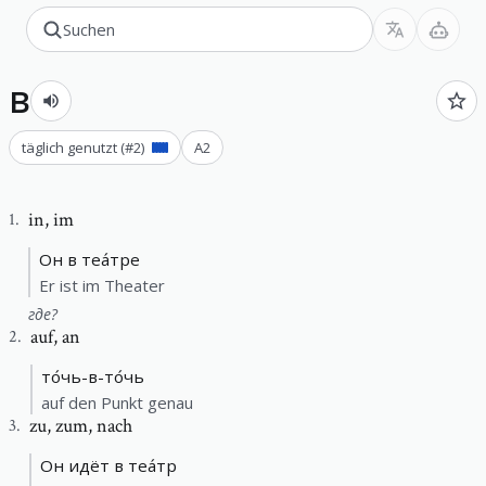
в
täglich genutzt
(#
2
)
A2
in
,
im
1
.
Он в теа́тре
Er ist im Theater
где?
auf
,
an
2
.
то́чь-в-то́чь
auf den Punkt genau
zu
,
zum, nach
3
.
Он идёт в теа́тр