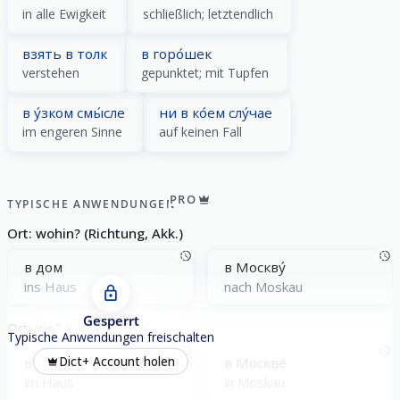
in alle Ewigkeit
schließlich; letztendlich
взять в толк
в горо́шек
verstehen
gepunktet; mit Tupfen
в у́зком смы́сле
ни в ко́ем слу́чае
im engeren Sinne
auf keinen Fall
PRO
TYPISCHE ANWENDUNGEN
Ort: wohin? (Richtung, Akk.)
в дом
в Москву́
ins Haus
nach Moskau
Gesperrt
Ort: wo? (Lage, Präp.)
Typische Anwendungen freischalten
в домé
в Москвé
Dict+ Account holen
im Haus
in Moskau