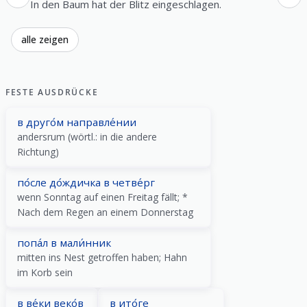
In den Baum hat der Blitz eingeschlagen.
alle zeigen
FESTE AUSDRÜCKE
в друго́м направле́нии
andersrum (wörtl.: in die andere
Richtung)
по́сле до́ждичка в четве́рг
wenn Sonntag auf einen Freitag fällt; *
Nach dem Regen an einem Donnerstag
попа́л в мали́нник
mitten ins Nest getroffen haben; Hahn
im Korb sein
в ве́ки веко́в
в ито́ге