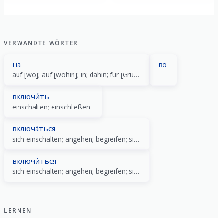
VERWANDTE WÖRTER
на
во
auf [wo]; auf [wohin]; in; dahin; für [Grund]; für [wann]; für [Dauer]
включи́ть
einschalten; einschließen
включа́ться
sich einschalten; angehen; begreifen; sich anschliessen
включи́ться
sich einschalten; angehen; begreifen; sich anschließen
LERNEN