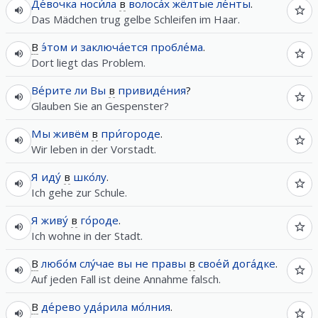
Де́вочка
носи́ла
в
волоса́х
жёлтые
ле́нты
.
Das Mädchen trug gelbe Schleifen im Haar.
В
э́том
и
заключа́ется
пробле́ма
.
Dort liegt das Problem.
Ве́рите
ли
Вы
в
привиде́ния
?
Glauben Sie an Gespenster?
Мы
живём
в
при́городе
.
Wir leben in der Vorstadt.
Я
иду́
в
шко́лу
.
Ich gehe zur Schule.
Я
живу́
в
го́роде
.
Ich wohne in der Stadt.
В
любо́м
слу́чае
вы
не
правы
в
свое́й
дога́дке
.
Auf jeden Fall ist deine Annahme falsch.
В
де́рево
уда́рила
мо́лния
.