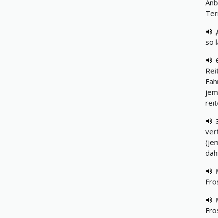
Anb
Ter
so 
Rei
Fahr
jem
reit
ver
(je
dah
Fro
Fro