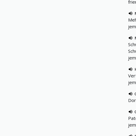
frie
Meh
jem
Sch
Sch
jem
Ver
jem
Dor
Pat
jem