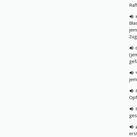
Raf
Bla
jem
Zug
(je
gef
jem
Opf
ges
ers