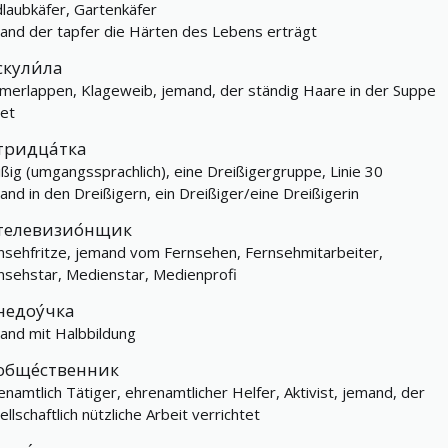
dlaubkäfer, Gartenkäfer
and der tapfer die Härten des Lebens erträgt
скули́ла
merlappen, Klageweib, jemand, der ständig Haare in der Suppe
det
тридца́тка
ißig (umgangssprachlich), eine Dreißigergruppe, Linie 30
and in den Dreißigern, ein Dreißiger/eine Dreißigerin
телевизио́нщик
nsehfritze, jemand vom Fernsehen, Fernsehmitarbeiter,
nsehstar, Medienstar, Medienprofi
недоу́чка
and mit Halbbildung
обще́ственник
enamtlich Tätiger, ehrenamtlicher Helfer, Aktivist, jemand, der
llschaftlich nützliche Arbeit verrichtet