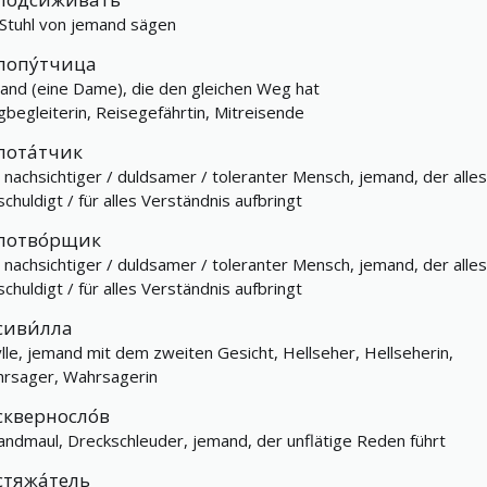
Stuhl von jemand sägen
попу́тчица
and (eine Dame), die den gleichen Weg hat
begleiterin, Reisegefährtin, Mitreisende
пота́тчик
) nachsichtiger / duldsamer / toleranter Mensch, jemand, der alles
schuldigt / für alles Verständnis aufbringt
потво́рщик
) nachsichtiger / duldsamer / toleranter Mensch, jemand, der alles
schuldigt / für alles Verständnis aufbringt
сиви́лла
ylle, jemand mit dem zweiten Gesicht, Hellseher, Hellseherin,
rsager, Wahrsagerin
скверносло́в
andmaul, Dreckschleuder, jemand, der unflätige Reden führt
стяжа́тель