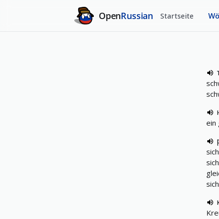
Open
Russian
Startseite
Wö
sch
sch
ein
sic
sic
gle
sic
Kre