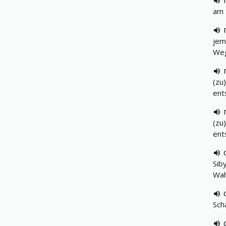
am 
jem
Weg
(zu
ent
(zu
ent
Sib
Wah
Sch