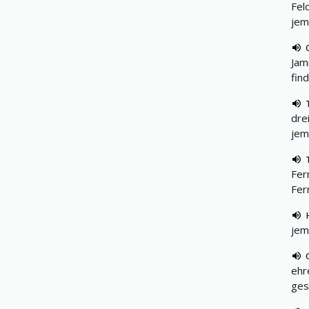
Fel
jem
Jam
fin
dre
jem
Fer
Fer
jem
ehr
gese