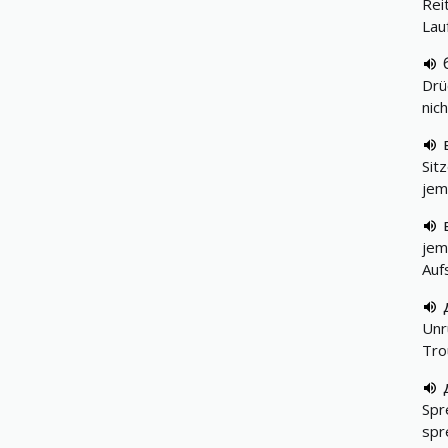
Rei
Lau
Drü
nic
Sit
jem
jem
Auf
Unr
Tro
Spr
spr