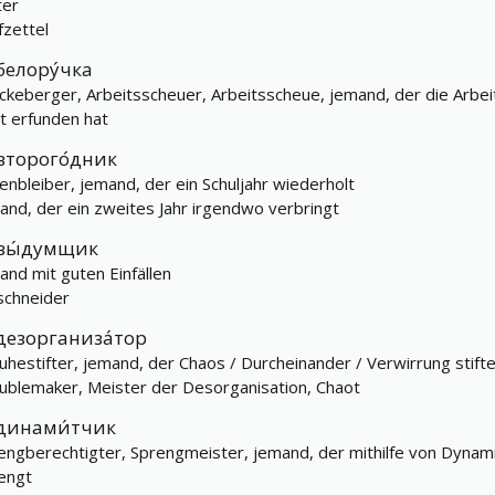
ter
fzettel
белору́чка
ckeberger, Arbeitsscheuer, Arbeitsscheue, jemand, der die Arbei
ht erfunden hat
второго́дник
zenbleiber, jemand, der ein Schuljahr wiederholt
and, der ein zweites Jahr irgendwo verbringt
вы́думщик
and mit guten Einfällen
schneider
дезорганиза́тор
uhestifter, jemand, der Chaos / Durcheinander / Verwirrung stifte
ublemaker, Meister der Desorganisation, Chaot
динами́тчик
engberechtigter, Sprengmeister, jemand, der mithilfe von Dynam
engt