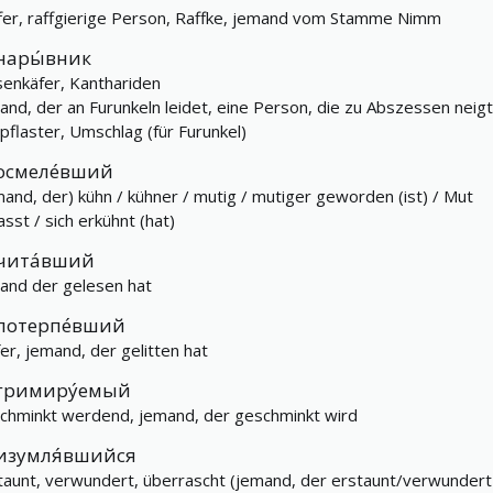
fer, raffgierige Person, Raffke, jemand vom Stamme Nimm
нары́вник
senkäfer, Kanthariden
and, der an Furunkeln leidet, eine Person, die zu Abszessen neigt
pflaster, Umschlag (für Furunkel)
осмеле́вший
mand, der) kühn / kühner / mutig / mutiger geworden (ist) / Mut
asst / sich erkühnt (hat)
чита́вший
and der gelesen hat
потерпе́вший
er, jemand, der gelitten hat
гримиру́емый
chminkt werdend, jemand, der geschminkt wird
изумля́вшийся
taunt, verwundert, überrascht (jemand, der erstaunt/verwundert