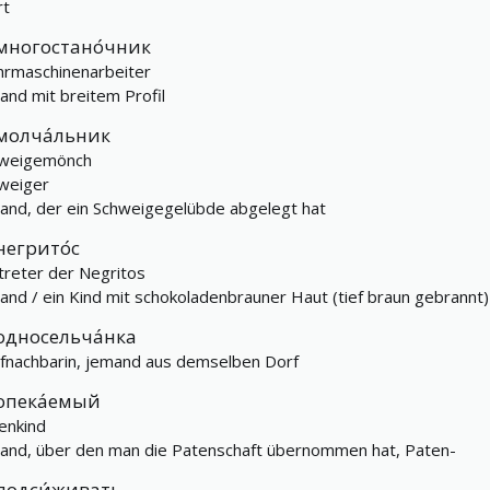
rt
многостано́чник
rmaschinenarbeiter
and mit breitem Profil
молча́льник
weigemönch
weiger
and, der ein Schweigegelübde abgelegt hat
негрито́с
treter der Negritos
and / ein Kind mit schokoladenbrauner Haut (tief braun gebrannt)
односельча́нка
fnachbarin, jemand aus demselben Dorf
опека́емый
enkind
and, über den man die Patenschaft übernommen hat, Paten-
подси́живать