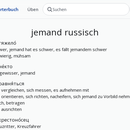
rterbuch
Üben
jemand
russisch
тяжело́
wer, jemand hat es schwer, es fällt jemandem schwer
wierig, mühsam
не́кто
 gewisser, jemand
равня́ться
h vergleichen, sich messen, es aufnehmen mit
h оrientieren, sich richten, nacheifern, sich jemand zu Vorbild neh
ich, betragen
h ausrichten
крестоно́сец
uzritter, Kreuzfahrer