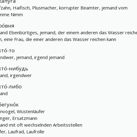
хапу́га
fzahn, Haifisch, Plusmacher, korrupter Beamter, jemand vom
amme Nimm
ро́вня
and Ebenbürtiges, jemand, der einem anderen das Wasser reich
n, eine Frau, die einer anderen das Wasser reichen kann
кто́-то
endwer, jemand, irgend jemand
кто́-нибудь
and, irgendwer
кто́-либо
and
бегуно́к
nvogel, Wüstenläufer
inger, Ersatzmann
and mit oft wechselnden Arbeitsstellen
fer, Laufrad, Laufrolle