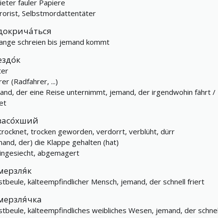
ieter fauler Papiere
rorist, Selbstmordattentäter
докрича́ться
lange schreien bis jemand kommt
ездо́к
ter
er (Radfahrer, ...)
and, der eine Reise unternimmt, jemand, der irgendwohin fährt /
et
засо́хший
trocknet, trocken geworden, verdorrt, verblüht, dürr
mand, der) die Klappe gehalten (hat)
ingesiecht, abgemagert
мерзля́к
stbeule, kälteempfindlicher Mensch, jemand, der schnell friert
мерзля́чка
stbeule, kälteempfindliches weibliches Wesen, jemand, der schnel