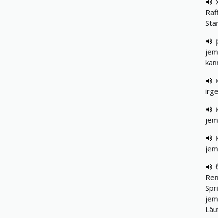
Raf
St
jem
kan
irg
jem
jem
Ren
Spr
jem
Läu