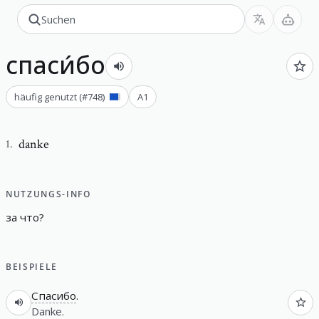
спаси́бо
häufig genutzt
(#
748
)
A1
danke
1
.
NUTZUNGS-INFO
за
что
?
BEISPIELE
Спасибо
.
Danke.