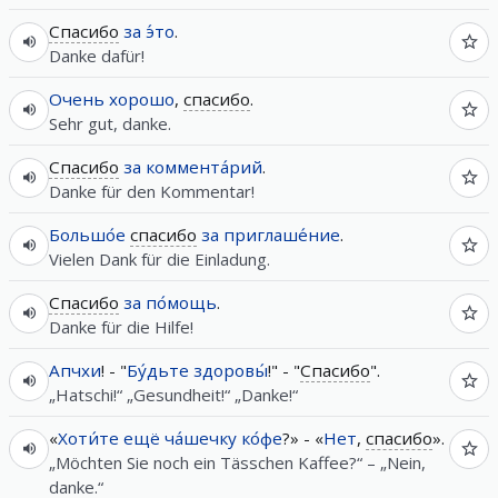
Спасибо
за
э́то
.
Danke dafür!
Очень
хорошо
,
спасибо
.
Sehr gut, danke.
Спасибо
за
коммента́рий
.
Danke für den Kommentar!
Большо́е
спасибо
за
приглаше́ние
.
Vielen Dank für die Einladung.
Спасибо
за
по́мощь
.
Danke für die Hilfe!
Апчхи
! - "
Бу́дьте
здоровы́
!" - "
Спасибо
".
„Hatschi!“ „Gesundheit!“ „Danke!“
«
Хоти́те
ещё
ча́шечку
ко́фе
?» - «
Нет
,
спасибо
».
„Möchten Sie noch ein Tässchen Kaffee?“ – „Nein,
danke.“