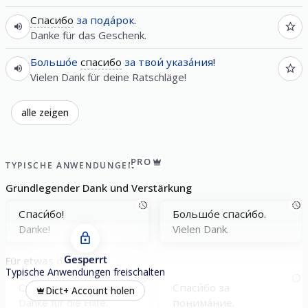
Спасибо
за
пода́рок
.
Danke für das Geschenk.
Большо́е
спасибо
за
твои́
указа́ния
!
Vielen Dank für deine Ratschläge!
alle zeigen
PRO
TYPISCHE ANWENDUNGEN
Grundlegender Dank und Verstärkung
Спаси́бо!
Большо́е спаси́бо.
Danke!
Vielen Dank.
Gesperrt
Für etwas danken
Typische Anwendungen freischalten
Спаси́бо за по́мощь.
Спаси́бо за
Dict+ Account holen
Danke für die Hilfe.
понима́ние.