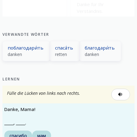
Danke für Ihr
Verständnis.
VERWANDTE WÖRTER
поблагодари́ть
спаса́ть
благодари́ть
danken
retten
danken
LERNEN
Fülle die Lücken von links nach rechts.
Danke, Mama!
_____, _____.
спасибо
мам