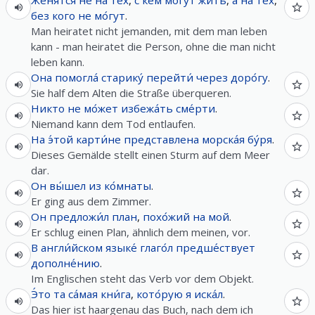
Же́нятся
не
на
тех
,
с
кем
мо́гут
жить
,
а
на
тех
,
без
кого
не
мо́гут
.
Man heiratet nicht jemanden, mit dem man leben
kann - man heiratet die Person, ohne die man nicht
leben kann.
Она
помогла́
старику́
перейти́
через
доро́гу
.
Sie half dem Alten die Straße überqueren.
Никто
не
мо́жет
избежа́ть
сме́рти
.
Niemand kann dem Tod entlaufen.
На
э́той
карти́не
представлена
морска́я
бу́ря
.
Dieses Gemälde stellt einen Sturm auf dem Meer
dar.
Он
вы́шел
из
ко́мнаты
.
Er ging aus dem Zimmer.
Он
предложи́л
план
,
похо́жий
на
мой
.
Er schlug einen Plan, ähnlich dem meinen, vor.
В
англи́йском
языке́
глаго́л
предше́ствует
дополне́нию
.
Im Englischen steht das Verb vor dem Objekt.
Э́то
та
са́мая
кни́га
,
кото́рую
я
иска́л
.
Das hier ist haargenau das Buch, nach dem ich