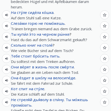
bedeckten Hügel und mit Apfelbäumen darum
herum.
На
сту́ле
сиде́ла
ко́шка
.
Auf dem Stuhl saß eine Katze.
Слеза́ми
горю
не
помо́жешь
.
Tränen bringen niemand aus dem Grabe zurück.
Ты
купи́л
э́то
на
черном
ры́нке
?
Hast du das auf dem Schwarzmarkt gekauft?
Сколько
книг
на
столе́
?
Wie viele Bücher sind auf dem Tisch?
Тебе
стоит
бро́сить
пить
.
Du solltest mit dem Trinken aufhören.
Они
ве́рят
в
жизнь
после
сме́рти
.
Sie glauben an ein Leben nach dem Tod.
Она
е́здит
в
шко́лу
на
велосипе́де
.
Sie fährt mit dem Fahrrad zur Schule.
Кот
спит
на
сту́ле
.
Die Katze schläft auf dem Stuhl.
Не
стреля́й
дья́волу
в
спи́ну
.
Ты
мо́жешь
прома́зать
.
Schieße nicht dem Teufel in den Rücken. Du