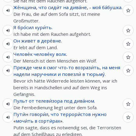
Sie hat mit dem Rauchen aufgehört.
Же́нщина
,
что
сиди́т
на
дива́не
, -
моя́
ба́бушка
.
Die Frau, die auf dem Sofa sitzt, ist meine
Großmutter.
Я
бро́сил
кури́ть
.
Ich habe mit dem Rauchen aufgehört.
Он
живёт
в
дере́вне
.
Er lebt auf dem Land.
Челове́к
челове́ку
волк
.
Der Mensch ist dem Menschen ein Wolf.
Прежде чем
я
смог
что-то
возрази́ть
,
на
меня
надели
наручники
и
повезли́
в
тюрьму́
.
Bevor ich hätte Widerrede leisten können, war ich
bereits in Handschellen und auf dem Weg ins
Gefängnis.
Пульт
от
телеви́зора
под
дива́ном
.
Die Fernbedienung liegt unter dem Sofa.
Пути́н
говори́л
,
что
террори́стов
нужно
«
мочи́ть
в
сорти́рах
».
Putin sagte, dass es notwendig sei, die Terroristen
auf dem Scheißhaus zu erledigen.