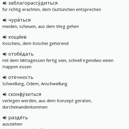
заблагорассу́диться
für richtig erachten, dem Guttünchen entsprechen
чура́ться
meiden, scheuen, aus dem Weg gehen
коще́ев
Koscheis, dem Koschei gehörend
отобе́дать
mit dem Mittagessen fertig sein, schnell irgendwo einen
Happen essen
отёчность
Schwellung, Ödem, Anschwellung
сконфу́зиться
verlegen werden, aus dem Konzept geraten,
durcheinanderkommen
разде́ть
ausziehen