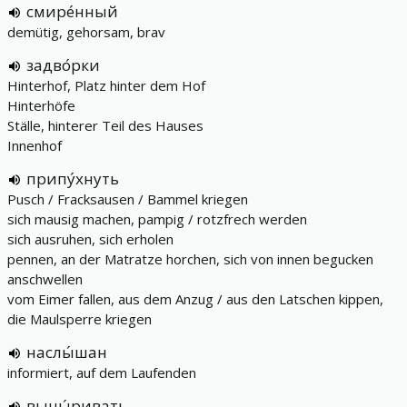
смире́нный
demütig, gehorsam, brav
задво́рки
Hinterhof, Platz hinter dem Hof
Hinterhöfe
Ställe, hinterer Teil des Hauses
Innenhof
припу́хнуть
Pusch / Fracksausen / Bammel kriegen
sich mausig machen, pampig / rotzfrech werden
sich ausruhen, sich erholen
pennen, an der Matratze horchen, sich von innen begucken
anschwellen
vom Eimer fallen, aus dem Anzug / aus den Latschen kippen,
die Maulsperre kriegen
наслы́шан
informiert, auf dem Laufenden
выны́ривать