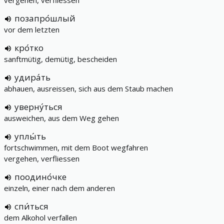
vergehen, verfliessen
позапро́шлый
vor dem letzten
кро́тко
sanftmütig, demütig, bescheiden
удира́ть
abhauen, ausreissen, sich aus dem Staub machen
уверну́ться
ausweichen, aus dem Weg gehen
уплы́ть
fortschwimmen, mit dem Boot wegfahren
vergehen, verfliessen
поодино́чке
einzeln, einer nach dem anderen
спи́ться
dem Alkohol verfallen