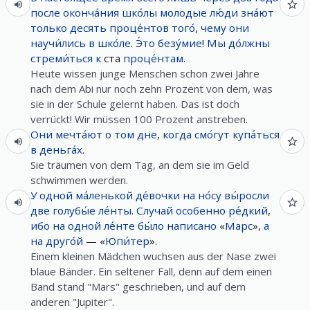
после
оконча́ния
шко́лы
молодые
лю́ди
зна́ют
только
десять
проце́нтов
того́
,
чему
они
научи́лись
в
шко́ле
.
Э́то
безу́мие
!
Мы
до́лжны
стреми́ться
к
ста
проце́нтам
.
Heute wissen junge Menschen schon zwei Jahre
nach dem Abi nur noch zehn Prozent von dem, was
sie in der Schule gelernt haben. Das ist doch
verrückt! Wir müssen 100 Prozent anstreben.
Они
мечта́ют
о
том
дне
,
когда
смо́гут
купа́ться
в
деньга́х
.
Sie träumen von dem Tag, an dem sie im Geld
schwimmen werden.
У
одной
ма́ленькой
де́вочки
на но́су
вы́росли
две
голубы́е
ле́нты
.
Случай
особенно
ре́дкий
,
ибо
на
одной
ле́нте
бы́ло
написано
«
Марс
»,
а
на
друго́й
— «
Юпи́тер
».
Einem kleinen Mädchen wuchsen aus der Nase zwei
blaue Bänder. Ein seltener Fall, denn auf dem einen
Band stand "Mars" geschrieben, und auf dem
anderen "Jupiter".