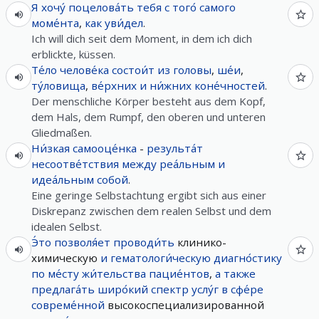
Я
хочу́
поцелова́ть
тебя
с
того́
самого
моме́нта
,
как
уви́дел
.
Ich will dich seit dem Moment, in dem ich dich
erblickte, küssen.
Те́ло
челове́ка
состои́т
из
головы
,
ше́и
,
ту́ловища
,
ве́рхних
и
ни́жних
коне́чностей
.
Der menschliche Körper besteht aus dem Kopf,
dem Hals, dem Rumpf, den oberen und unteren
Gliedmaßen.
Ни́зкая
самооце́нка
-
результа́т
несоотве́тствия
между
реа́льным
и
идеа́льным
собой
.
Eine geringe Selbstachtung ergibt sich aus einer
Diskrepanz zwischen dem realen Selbst und dem
idealen Selbst.
Э́то
позволя́ет
проводи́ть
клинико-
химическую
и
гематологи́ческую
диагно́стику
по
ме́сту
жи́тельства
пацие́нтов
,
а
также
предлага́ть
широ́кий
спектр
услу́г
в
сфе́ре
совреме́нной
высокоспециализированной