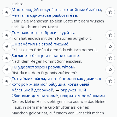
suchte.
Много
люде́й
покупа́ют
лотере́йные
биле́ты
,
мечтая
в
одноча́сье
разбогате́ть
.
Sehr viele Menschen spielen Lotto mit dem Wunsch
nach Reichtum über Nacht.
Том
наконец-то
бро́сил
кури́ть
.
Tom hat endlich mit dem Rauchen aufgehört.
Он
заме́тил
на
столе́
письмо́
.
Er hat einen Brief auf dem Schreibtisch bemerkt.
Загля́нет
со́лнце
и
в
наше
око́нце
.
Nach dem Regen kommt Sonnenschein.
Ты
удовлетворен
результа́том
?
Bist du mit dem Ergebnis zufrieden?
Тот
до́мик
вы́глядит
в
то́чности
как
до́мик
,
в
кото́ром
жила
моя́
ба́бушка
,
когда
была́
ма́ленькой
де́вочкой
, —
окружённый
я́блонями
дом
на
холме́
,
покрытом
рома́шками
.
Dieses kleine Haus sieht genauso aus wie das kleine
Haus, in dem meine Großmutter als kleines
Mädchen gelebt hat, auf einem von Gänseblümchen