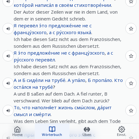
кото́рой
написа́л
в
своём
стихотворе́нии
.
Der Autor dieser Zeilen war nie in dem Land, von
dem er in seinem Gedicht schrieb.
Я
перевёл
э́то
предложе́ние
не
с
францу́зского
,
а
с
ру́сского
языка́
.
Ich habe diesen Satz nicht aus dem Französischen,
sondern aus dem Russischen übersetzt.
Я
э́то
предложе́ние
не
с
францу́зского
,
а
с
ру́сского
перевёл
.
Ich habe diesen Satz nicht aus dem Französischen,
sondern aus dem Russischen übersetzt.
А
и
Б
сиде́ли
на
трубе́
.
А
упа́ло
,
Б
пропа́ло
.
Кто
оста́лся
на
трубе́
?
A und B saßen auf dem Dach. A fiel runter, B
verschwand. Wer blieb auf dem Dach zurück?
То
,
что
наполня́ет
жизнь
смы́слом
,
да́рит
смысл
и
сме́рти
.
Was dem Leben Sinn verleiht, gibt auch dem Tode
Sinn.
Том
пры́гнул
с
двадца́того
этажа́
с
Home
Wörterbuch
Üben
Einst.