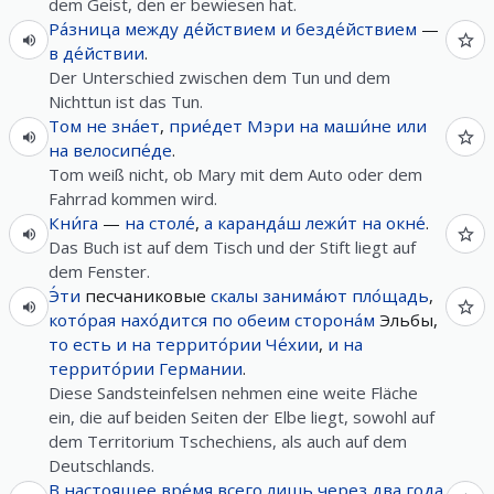
dem Geist, den er bewiesen hat.
Ра́зница
между
де́йствием
и
безде́йствием
—
в
де́йствии
.
Der Unterschied zwischen dem Tun und dem
Nichttun ist das Tun.
Том
не
зна́ет
,
прие́дет
Мэри
на
маши́не
или
на
велосипе́де
.
Tom weiß nicht, ob Mary mit dem Auto oder dem
Fahrrad kommen wird.
Кни́га
—
на
столе́
,
а
каранда́ш
лежи́т
на
окне́
.
Das Buch ist auf dem Tisch und der Stift liegt auf
dem Fenster.
Э́ти
песчаниковые
скалы
занима́ют
пло́щадь
,
кото́рая
нахо́дится
по
обеим
сторона́м
Эльбы,
то есть
и
на
террито́рии
Че́хии
,
и
на
террито́рии
Германии
.
Diese Sandsteinfelsen nehmen eine weite Fläche
ein, die auf beiden Seiten der Elbe liegt, sowohl auf
dem Territorium Tschechiens, als auch auf dem
Deutschlands.
В
настоящее
вре́мя
всего лишь
через
два
года