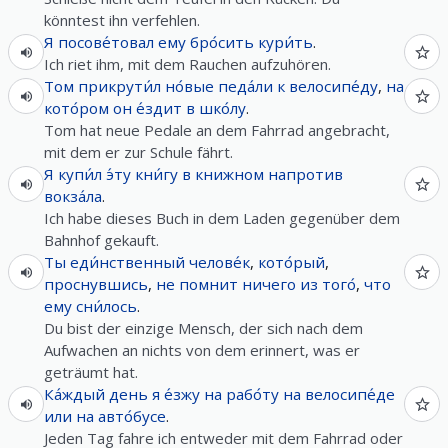
könntest ihn verfehlen.
Я
посове́товал
ему
бро́сить
кури́ть
.
Ich riet ihm, mit dem Rauchen aufzuhören.
Том
прикрути́л
но́вые
педа́ли
к
велосипе́ду
,
на
кото́ром
он
е́здит
в
шко́лу
.
Tom hat neue Pedale an dem Fahrrad angebracht,
mit dem er zur Schule fährt.
Я
купи́л
э́ту
кни́гу
в
книжном
напротив
вокза́ла
.
Ich habe dieses Buch in dem Laden gegenüber dem
Bahnhof gekauft.
Ты
еди́нственный
челове́к
,
кото́рый
,
проснувшись
,
не
помнит
ничего
из
того́
,
что
ему
сни́лось
.
Du bist der einzige Mensch, der sich nach dem
Aufwachen an nichts von dem erinnert, was er
geträumt hat.
Ка́ждый
день
я
е́зжу
на
рабо́ту
на
велосипе́де
или
на
авто́бусе
.
Jeden Tag fahre ich entweder mit dem Fahrrad oder