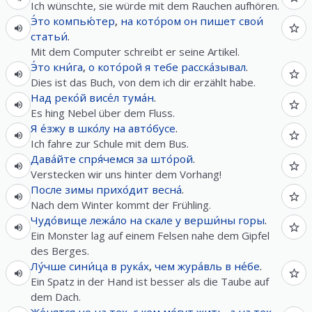
Ich wünschte, sie würde mit dem Rauchen aufhören.
Э́то
компью́тер
,
на
кото́ром
он
пишет
свои́
статьи́
.
Mit dem Computer schreibt er seine Artikel.
Э́то
кни́га
,
о
кото́рой
я
тебе
расска́зывал
.
Dies ist das Buch, von dem ich dir erzählt habe.
Над
реко́й
висе́л
тума́н
.
Es hing Nebel über dem Fluss.
Я
е́зжу
в
шко́лу
на
авто́бусе
.
Ich fahre zur Schule mit dem Bus.
Дава́йте
спря́чемся
за
што́рой
.
Verstecken wir uns hinter dem Vorhang!
После
зимы
прихо́дит
весна́
.
Nach dem Winter kommt der Frühling.
Чудо́вище
лежа́ло
на
скале
у
верши́ны
горы
.
Ein Monster lag auf einem Felsen nahe dem Gipfel
des Berges.
Лу́чше
сини́ца
в
рука́х
,
чем
жура́вль
в
не́бе
.
Ein Spatz in der Hand ist besser als die Taube auf
dem Dach.