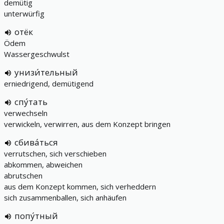
demütig
unterwürfig
отёк
Ödem
Wassergeschwulst
унизи́тельный
erniedrigend, demütigend
спу́тать
verwechseln
verwickeln, verwirren, aus dem Konzept bringen
сбива́ться
verrutschen, sich verschieben
abkommen, abweichen
abrutschen
aus dem Konzept kommen, sich verheddern
sich zusammenballen, sich anhäufen
попу́тный