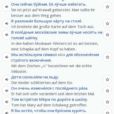
Она
сейчас
бу́йная
.
Её
лу́чше
избегать
.
Sie ist jetzt auf Krawall gebürstet. Man sollte ihr
besser aus dem Weg gehen.
Я
разложи́л
большую
ка́рту
на
столе́
.
Ich breitete die große Karte auf dem Tisch aus.
В
холо́дные
моско́вские
зимы
лу́чше
носи́ть
на
голове́
ша́пку
.
In den kalten Moskauer Wintern ist es am besten,
eine Schapka auf dem Kopf zu haben.
Мы
испо́льзуем
си́мвол
«⊂»
для
обозначе́ния
стро́гого
включе́ния
.
Mit dem Zeichen „⊂“ bezeichnen wir die echte
Inklusion.
Дети
скользи́ли
на
льду
.
Die Kinder schlitterten auf dem Eis.
Он
очень
измени́лся
с
после́днего
ра́за
.
Er hat sich sehr verändert seit dem letzten Mal.
Том
встре́тил
Ме́ри
по
доро́ге
в
шко́лу
.
Tom hat Mary auf dem Schulweg getroffen.
Я
бы
хоте́л
,
чтобы
она
бро́сила
кури́ть
.