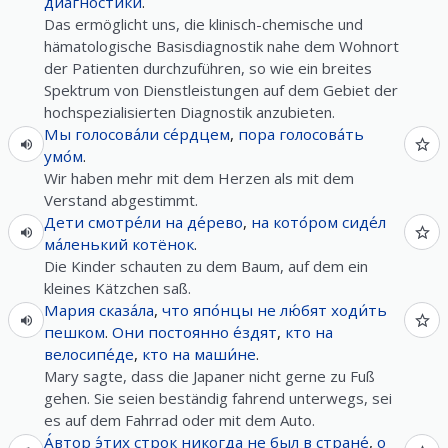
диагно́стики
.
Das ermöglicht uns, die klinisch-chemische und
hämatologische Basisdiagnostik nahe dem Wohnort
der Patienten durchzuführen, so wie ein breites
Spektrum von Dienstleistungen auf dem Gebiet der
hochspezialisierten Diagnostik anzubieten.
Мы
голосова́ли
се́рдцем
,
пора
голосова́ть
умо́м
.
Wir haben mehr mit dem Herzen als mit dem
Verstand abgestimmt.
Дети
смотре́ли
на
де́рево
,
на
кото́ром
сиде́л
ма́ленький
котёнок
.
Die Kinder schauten zu dem Baum, auf dem ein
kleines Kätzchen saß.
Мария
сказа́ла
,
что
япо́нцы
не
лю́бят
ходи́ть
пешком
.
Они
постоянно
е́здят
,
кто
на
велосипе́де
,
кто
на
маши́не
.
Mary sagte, dass die Japaner nicht gerne zu Fuß
gehen. Sie seien beständig fahrend unterwegs, sei
es auf dem Fahrrad oder mit dem Auto.
А́втор
э́тих
строк
никогда
не
был
в
стране́
,
о