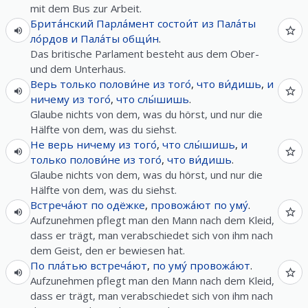
mit dem Bus zur Arbeit.
Брита́нский
Парла́мент
состои́т
из
Пала́ты
ло́рдов
и
Пала́ты
общи́н
.
Das britische Parlament besteht aus dem Ober-
und dem Unterhaus.
Верь
только
полови́не
из
того́
,
что
ви́дишь
,
и
ничему
из
того́
,
что
слы́шишь
.
Glaube nichts von dem, was du hörst, und nur die
Hälfte von dem, was du siehst.
Не
верь
ничему
из
того́
,
что
слы́шишь
,
и
только
полови́не
из
того́
,
что
ви́дишь
.
Glaube nichts von dem, was du hörst, und nur die
Hälfte von dem, was du siehst.
Встреча́ют
по
одёжке
,
провожа́ют
по
уму́
.
Aufzunehmen pflegt man den Mann nach dem Kleid,
dass er trägt, man verabschiedet sich von ihm nach
dem Geist, den er bewiesen hat.
По
пла́тью
встреча́ют
,
по
уму́
провожа́ют
.
Aufzunehmen pflegt man den Mann nach dem Kleid,
dass er trägt, man verabschiedet sich von ihm nach