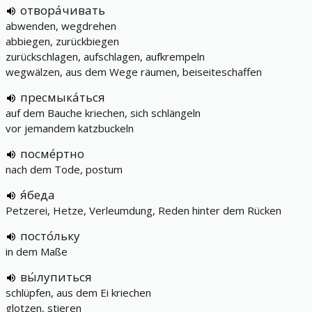
отвора́чивать
abwenden, wegdrehen
abbiegen, zurückbiegen
zurückschlagen, aufschlagen, aufkrempeln
wegwälzen, aus dem Wege räumen, beiseiteschaffen
пресмыка́ться
auf dem Bauche kriechen, sich schlängeln
vor jemandem katzbuckeln
посме́ртно
nach dem Tode, postum
я́беда
Petzerei, Hetze, Verleumdung, Reden hinter dem Rücken
посто́льку
in dem Maße
вы́лупиться
schlüpfen, aus dem Ei kriechen
glotzen, stieren