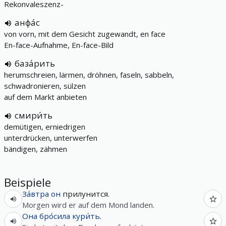
Rekonvaleszenz-
анфа́с
von vorn, mit dem Gesicht zugewandt, en face
En-face-Aufnahme, En-face-Bild
база́рить
herumschreien, lärmen, dröhnen, faseln, sabbeln,
schwadronieren, sülzen
auf dem Markt anbieten
смири́ть
demütigen, erniedrigen
unterdrücken, unterwerfen
bändigen, zähmen
Beispiele
За́втра
он
прилунится.
Morgen wird er auf dem Mond landen.
Она
бро́сила
кури́ть
.