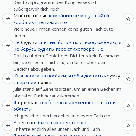
Das Fachprogramm des Kongresses ist
außergewöhnlich reich.
Мно́гие но́вые
компа́нии
не
мо́гут
найти́
хоро́ших
специали́стов
.
Viele neue Firmen können keine guten Fachleute
finden.
Не
будучи
специали́стом
по
стихосложе́нию
,
я
не
беру́сь
суди́ть
твоё
стихотворе́ние
.
Da ich auf dem Gebiet des Dichtens kein Fachmann
bin, steht es mir nicht zu, ein Urteil über dein
Gedicht abzugeben.
Юля
вста́ла
на
носо́чки
,
чтобы
доста́ть
кружку
с
ве́рхней
полки.
Julia stand auf Zehenspitzen, um an einen Becher im
obersten Fach heranzukommen.
Я
признаю
свою́
неосведомлённость
в
э́той
о́бласти
.
Ich gestehe Unerfahrenheit in diesem Fach ein.
У
него всё
бы́ло
наконец
готово
.
Er hatte endlich alles unter Dach und Fach.
Я
име́ю
скло́нность
разгова́ривать
на