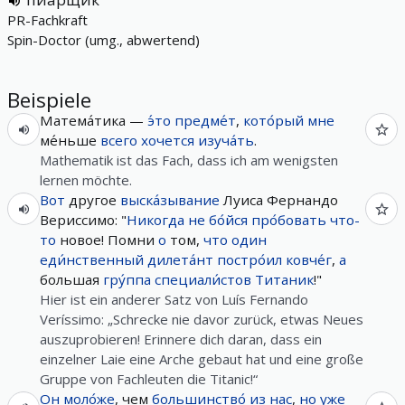
PR-Fachkraft
Spin-Doctor (umg., abwertend)
Beispiele
Матема́тика —
э́то
предме́т
,
кото́рый
мне
ме́ньше
всего
хочется
изуча́ть
.
Mathematik ist das Fach, dass ich am wenigsten
lernen möchte.
Вот
другое
выска́зывание
Луиса Фернандо
Вериссимо: "
Никогда
не
бо́йся
про́бовать
что-
то
новое! Помни
о
том,
что
один
еди́нственный
дилета́нт
постро́ил
ковче́г
,
а
большая
гру́ппа
специали́стов
Титаник
!"
Hier ist ein anderer Satz von Luís Fernando
Veríssimo: „Schrecke nie davor zurück, etwas Neues
auszuprobieren! Erinnere dich daran, dass ein
einzelner Laie eine Arche gebaut hat und eine große
Gruppe von Fachleuten die Titanic!“
Он
моло́же
, чем
большинство́
из
нас
,
но
уже