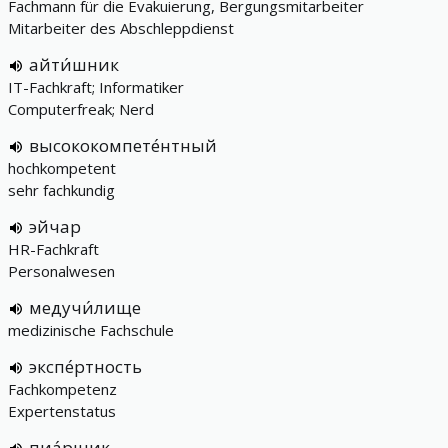
Fachmann für die Evakuierung, Bergungsmitarbeiter
Mitarbeiter des Abschleppdienst
айти́шник
IT-Fachkraft; Informatiker
Computerfreak; Nerd
высококомпете́нтный
hochkompetent
sehr fachkundig
эйчар
HR-Fachkraft
Personalwesen
медучи́лище
medizinische Fachschule
экспе́ртность
Fachkompetenz
Expertenstatus
пиа́рщик