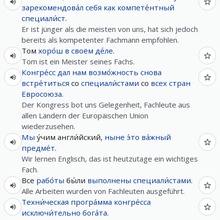
зарекомендова́л
себя
как
компете́нтный
специали́ст
.
Er ist jünger als die meisten von uns, hat sich jedoch
bereits als kompetenter Fachmann empfohlen.
Том
хоро́ш
в
своём
де́ле
.
Tom ist ein Meister seines Fachs.
Конгре́сс
дал
нам
возмо́жность
снова
встре́титься
со
специали́стами
со
всех
стран
Евросоюза
.
Der Kongress bot uns Gelegenheit, Fachleute aus
allen Ländern der Europäischen Union
wiederzusehen.
Мы
у́чим англи́йский,
ныне
э́то
ва́жный
предме́т
.
Wir lernen Englisch, das ist heutzutage ein wichtiges
Fach.
Все
рабо́ты
бы́ли
выполнены
специали́стами
.
Alle Arbeiten wurden von Fachleuten ausgeführt.
Техни́ческая
програ́мма
конгре́сса
исключи́тельно
бога́та
.