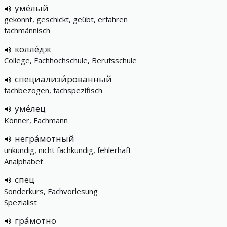
уме́лый
gekonnt, geschickt, geübt, erfahren
fachmännisch
колле́дж
College, Fachhochschule, Berufsschule
специализи́рованный
fachbezogen, fachspezifisch
уме́лец
Könner, Fachmann
негра́мотный
unkundig, nicht fachkundig, fehlerhaft
Analphabet
спец
Sonderkurs, Fachvorlesung
Spezialist
гра́мотно