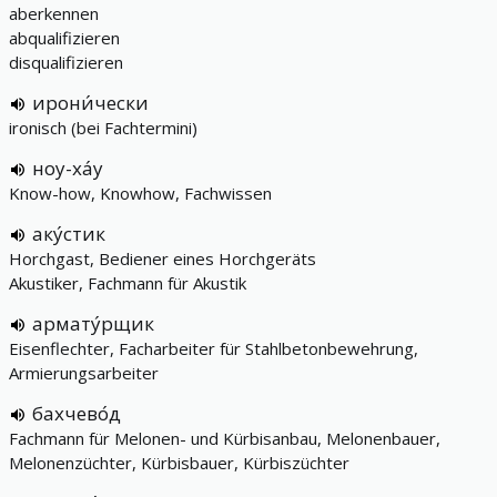
aberkennen
abqualifizieren
disqualifizieren
ирони́чески
ironisch (bei Fachtermini)
ноу-ха́у
Know-how, Knowhow, Fachwissen
аку́стик
Horchgast, Bediener eines Horchgeräts
Akustiker, Fachmann für Akustik
армату́рщик
Eisenflechter, Facharbeiter für Stahlbetonbewehrung,
Armierungsarbeiter
бахчево́д
Fachmann für Melonen- und Kürbisanbau, Melonenbauer,
Melonenzüchter, Kürbisbauer, Kürbiszüchter