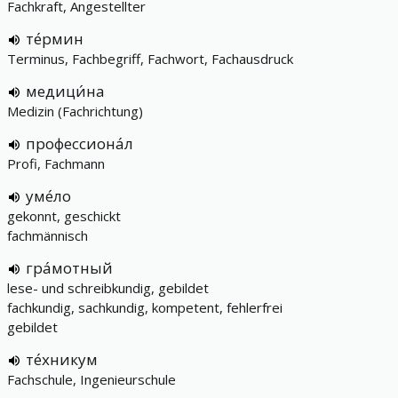
Fachkraft, Angestellter
те́рмин
Terminus, Fachbegriff, Fachwort, Fachausdruck
медици́на
Medizin (Fachrichtung)
профессиона́л
Profi, Fachmann
уме́ло
gekonnt, geschickt
fachmännisch
гра́мотный
lese- und schreibkundig, gebildet
fachkundig, sachkundig, kompetent, fehlerfrei
gebildet
те́хникум
Fachschule, Ingenieurschule