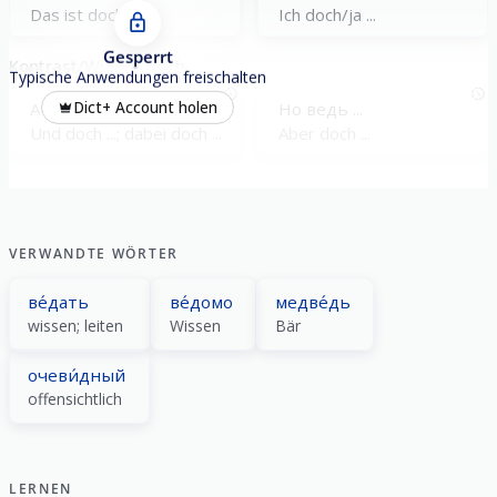
Das ist doch/ja ...
Ich doch/ja ...
Gesperrt
Kontrast/Widerspruch
Typische Anwendungen freischalten
А ведь ...
Но ведь ...
Dict+ Account holen
Und doch ...; dabei doch ...
Aber doch ...
VERWANDTE WÖRTER
ве́дать
ве́домо
медве́дь
wissen; leiten
Wissen
Bär
очеви́дный
offensichtlich
LERNEN