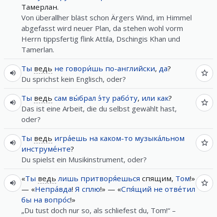
Тамерлан.
Von überallher bläst schon Ärgers Wind, im Himmel
abgefasst wird neuer Plan, da stehen wohl vorm
Herrn tippsfertig flink Attila, Dschingis Khan und
Tamerlan.
Ты
ведь
не
говори́шь
по-английски
,
да
?
Du sprichst kein Englisch, oder?
Ты
ведь
сам
вы́брал
э́ту
рабо́ту
,
или
как
?
Das ist eine Arbeit, die du selbst gewählt hast,
oder?
Ты
ведь
игра́ешь
на
каком-то
музыка́льном
инструме́нте
?
Du spielst ein Musikinstrument, oder?
«
Ты
ведь
лишь
притворя́ешься
спящим,
Том
!»
— «
Непра́вда
!
Я
сплю
!» — «
Спя́щий
не
отве́тил
бы
на
вопро́с
!»
„Du tust doch nur so, als schliefest du, Tom!“ –