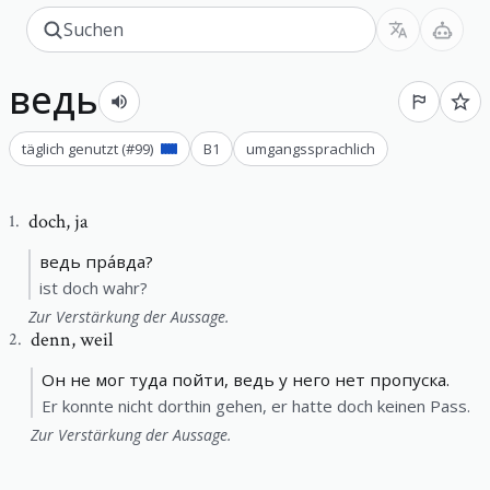
ведь
täglich genutzt
(#
99
)
B1
umgangssprachlich
doch
,
ja
1
.
ведь пра́вда?
ist doch wahr?
Zur Verstärkung der Aussage.
denn
,
weil
2
.
Он не мог туда пойти, ведь у него нет пропуска.
Er konnte nicht dorthin gehen, er hatte doch keinen Pass.
Zur Verstärkung der Aussage.