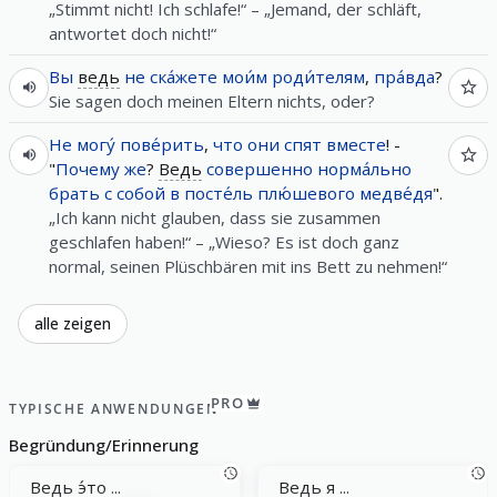
„Stimmt nicht! Ich schlafe!“ – „Jemand, der schläft,
antwortet doch nicht!“
Вы
ведь
не
ска́жете
мои́м
роди́телям
,
пра́вда
?
Sie sagen doch meinen Eltern nichts, oder?
Не
могу́
пове́рить
,
что
они
спят
вместе
! -
"
Почему
же
?
Ведь
совершенно
норма́льно
брать
с
собой
в
посте́ль
плю́шевого
медве́дя
".
„Ich kann nicht glauben, dass sie zusammen
geschlafen haben!“ – „Wieso? Es ist doch ganz
normal, seinen Plüschbären mit ins Bett zu nehmen!“
alle zeigen
PRO
TYPISCHE ANWENDUNGEN
Begründung/Erinnerung
Ведь э́то ...
Ведь я ...