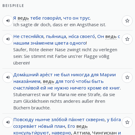
BEISPIELE
Я
ведь
тебе
говори́л
,
что
он
трус
.
Ich sagte dir doch, dass er ein Angsthase ist.
Не
стесня́йся
,
пья́ница
,
но́са
своего́
,
Он
ведь
с
нашим
зна́менем
цвета
одного
!
Säufer, Röte deiner Nase zwingt nicht zu verlegen
sein: Sie stimmt mit Farbe uns’rer Flagge völlig
überein!
Дома́шний
аре́ст
не
был
никогда
для
Марии
наказа́нием
,
ведь
для
того́
чтобы
быть
счастли́вой
ей
не
нужно
ничего
кроме
её
книг
.
Stubenarrest war für Maria nie eine Strafe, da sie
zum Glücklichsein nichts anderes außer ihren
Büchern brauchte.
Повсюду
нынче
зло́бой
па́хнет
скверно
,
у
Бо́га
созрева́ет
но́вый
план
,
Его
ведь
консульти́руют
,
наверно
, Аттила, Чингисхан
и