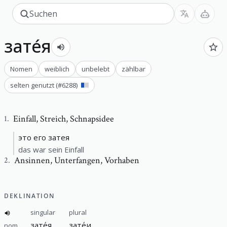
зате́я
Nomen
weiblich
unbelebt
zählbar
selten genutzt
(#
6288
)
Einfall
,
Streich, Schnapsidee
1
.
это его затея
das war sein Einfall
Ansinnen
,
Unterfangen, Vorhaben
2
.
DEKLINATION
singular
plural
зате́я
зате́и
nom.