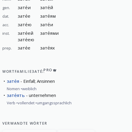
зате́и
зате́й
gen.
зате́е
зате́ям
dat.
зате́ю
зате́и
acc.
зате́ей
зате́ями
inst.
зате́ею
зате́е
зате́ях
prep.
PRO
WORTFAMILIE
ЗАТЕ́Я
зате́я
Einfall; Ansinnen
Nomen
weiblich
зате́ять
unternehmen
Verb
vollendet
umgangssprachlich
VERWANDTE WÖRTER