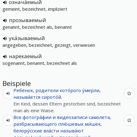
означа́емый
gemeint, bezeichnet, impliziert
прозываемый
genannt, bezeichnet als, benannt
ука́зываемый
angegeben, bezeichnet, gezeigt, verwiesen
нарекаемый
sogenannt, benannt, bezeichnet als
Beispiele
Ребёнок
,
родители
кото́рого
у́мерли
,
называ́ется
сирото́й
.
Ein Kind, dessen Eltern gestorben sind, bezeichnet
man als eine Waise.
Все
фотогра́фии
и
видеозаписи
самолета
,
разбрасывающего
плю́шевых
ми́шек
,
белору́сские
вла́сти
называ́ют