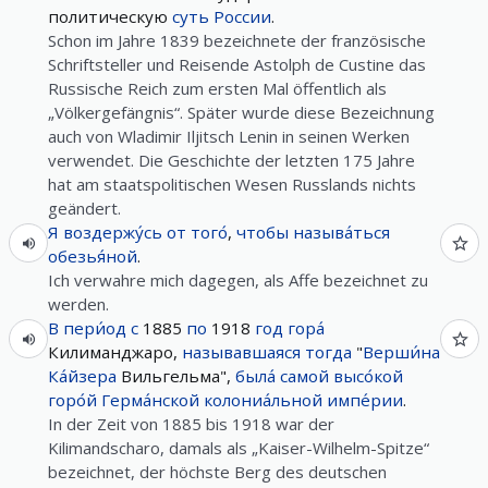
политическую
суть
России
.
Schon im Jahre 1839 bezeichnete der französische
Schriftsteller und Reisende Astolph de Custine das
Russische Reich zum ersten Mal öffentlich als
„Völkergefängnis“. Später wurde diese Bezeichnung
auch von Wladimir Iljitsch Lenin in seinen Werken
verwendet. Die Geschichte der letzten 175 Jahre
hat am staatspolitischen Wesen Russlands nichts
geändert.
Я
воздержу́сь
от
того́
,
чтобы
называ́ться
обезья́ной
.
Ich verwahre mich dagegen, als Affe bezeichnet zu
werden.
В
пери́од
с
1885
по
1918
год
гора́
Килиманджаро,
называвшаяся
тогда
"
Верши́на
Ка́йзера
Вильгельма",
была́
самой
высо́кой
горо́й
Герма́нской
колониа́льной
импе́рии
.
In der Zeit von 1885 bis 1918 war der
Kilimandscharo, damals als „Kaiser-Wilhelm-Spitze“
bezeichnet, der höchste Berg des deutschen