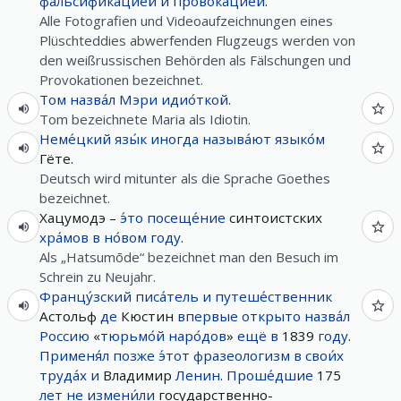
фальсифика́цией
и
провока́цией
.
Alle Fotografien und Videoaufzeichnungen eines
Plüschteddies abwerfenden Flugzeugs werden von
den weißrussischen Behörden als Fälschungen und
Provokationen bezeichnet.
Том
назва́л
Мэри
идио́ткой
.
Tom bezeichnete Maria als Idiotin.
Неме́цкий
язы́к
иногда
называ́ют
языко́м
Гёте.
Deutsch wird mitunter als die Sprache Goethes
bezeichnet.
Хацумодэ –
э́то
посеще́ние
синтоистских
хра́мов
в
но́вом
году
.
Als „Hatsumōde“ bezeichnet man den Besuch im
Schrein zu Neujahr.
Францу́зский
писа́тель
и
путеше́ственник
Астольф
де
Кюстин
впервые
открыто
назва́л
Россию
«
тюрьмо́й
наро́дов
»
ещё
в
1839
году
.
Применя́л
позже
э́тот
фразеологизм
в
свои́х
труда́х
и
Владимир
Ленин
.
Проше́дшие
175
лет
не
измени́ли
государственно-