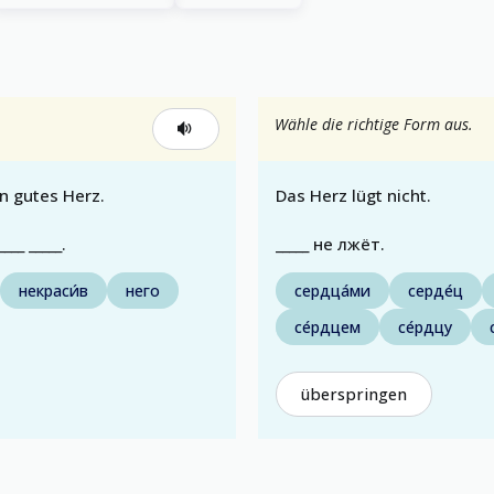
Wähle die richtige Form aus.
n gutes Herz.
Das Herz lügt nicht.
____ _____.
_____ не лжёт.
некраси́в
него
сердца́ми
серде́ц
се́рдцем
се́рдцу
überspringen