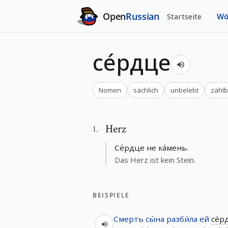
Open
Russian
Startseite
Wö
се́рдце
Nomen
sächlich
unbelebt
zählb
Herz
1
.
Се́рдце не ка́мень.
Das Herz ist kein Stein.
BEISPIELE
Смерть
сы́на
разби́ла
ей
се́р