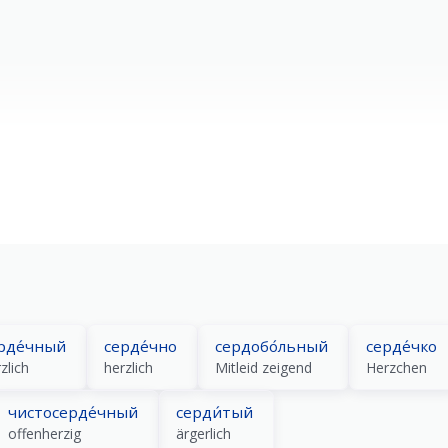
про́блемы с се́рдцем
при́ступ се́рдца
Herzprobleme
Herzanfall
рде́чный
серде́чно
сердобо́льный
серде́чко
zlich
herzlich
Mitleid zeigend
Herzchen
чистосерде́чный
серди́тый
offenherzig
ärgerlich