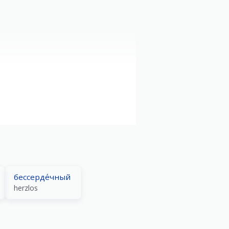
остано́вка се́рдца
Herzstillstand
бессерде́чный
herzlos