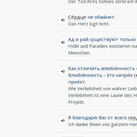
Der Tod ihres Sohnes zerbrach i
Се́рдце
не
обма́нет
.
Das Herz lügt nicht.
Ад
и
рай
существу́ют
только
Hölle und Paradies existieren n
Menschen.
Как
отличи́ть
влюблённость
Влюблённость
-
э́то
капри́з
с
прое́кт
.
Wie Verliebtheit von wahrer Lie
Verliebtheit ist eine Laune des H
Projekt.
Я
благодарю́
Вас
от
всего
сер
Ich danke Ihnen von ganzem Her