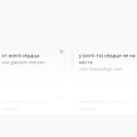
от всего́ се́рдца
у (кого́-то) се́рдце не на
von ganzem Herzen
ме́сте
sehr beunruhigt sein
покори́ть (чьё-то)
завоёвывать (чьё-то)
се́рдце
се́рдце
jemandes Herz erobern
jemandes Herz gewinnen