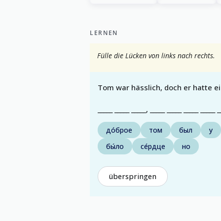
LERNEN
Fülle die Lücken von links nach rechts.
Tom war hässlich, doch er hatte ei
_____ _____ _____, _____ _____ _____ _____ _
до́брое
том
был
у
бы́ло
се́рдце
но
überspringen