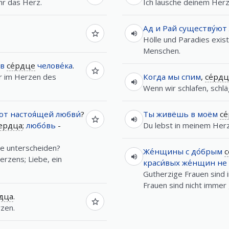
hr das Herz.
Ich lausche deinem Herz
Ад
и
Рай
существу́ют
Hölle und Paradies exis
Menschen.
в
се́рдце
челове́ка
.
ur im Herzen des
Когда
мы
спим
,
се́рд
Wenn wir schlafen, schl
от
настоя́щей
любви́
?
Ты
живёшь
в
моём
се
ердца
;
любо́вь
-
Du lebst in meinem Her
be unterscheiden?
Же́нщины
с
до́брым
с
erzens; Liebe, ein
краси́вых
же́нщин
не
Gutherzige Frauen sind
Frauen sind nicht immer 
дца
.
zen.