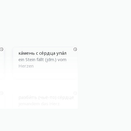
ка́мень с се́рдца упа́л
ein Stein fällt (jdm.) vom
Herzen
разби́ть (чьё-то) се́рдце
jemandem das Herz
brechen