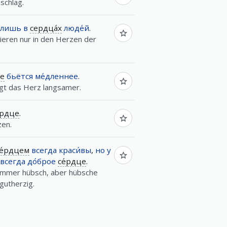
schlag.
лишь
в
сердца́х
люде́й
.
tieren nur in den Herzen der
це
бьётся
ме́дленнее
.
ägt das Herz langsamer.
́рдце
.
zen.
е́рдцем
всегда
краси́вы
,
но
у
всегда
до́брое
се́рдце
.
 immer hübsch, aber hübsche
gutherzig.