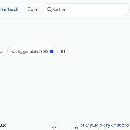
rterbuch
Üben
ar
häufig genutzt
(#
308
)
B1
дце
.
Я
слу́шаю
стук
твоего́