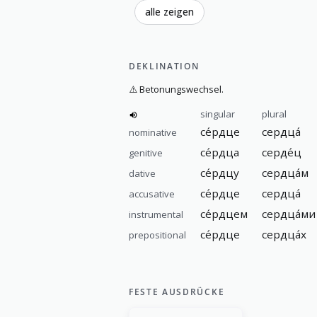
alle zeigen
DEKLINATION
⚠️
Betonungswechsel.
singular
plural
се́рдце
сердца́
nominative
се́рдца
серде́ц
genitive
се́рдцу
сердца́м
dative
се́рдце
сердца́
accusative
се́рдцем
сердца́ми
instrumental
се́рдце
сердца́х
prepositional
FESTE AUSDRÜCKE