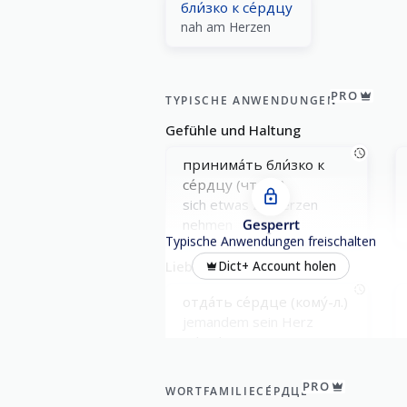
бли́зко к се́рдцу
nah am Herzen
PRO
TYPISCHE ANWENDUNGEN
Gefühle und Haltung
принима́ть бли́зко к
се́рдцу (что-л.)
sich etwas zu Herzen
Gesperrt
nehmen
Typische Anwendungen freischalten
Liebe und Beziehungen
Dict+ Account holen
отда́ть се́рдце (кому́-л.)
jemandem sein Herz
schenken
Gesundheit und Körper
PRO
WORTFAMILIE
СЕ́РДЦЕ