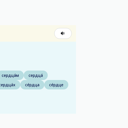
сердца́м
сердца́
сердца́х
се́рдца
се́рдце