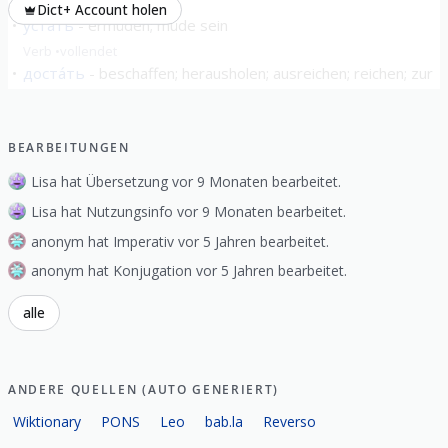
Verb
vollendet
Dict+ Account holen
уста́ть
ermüden; müde sein
Verb
vollendet
доста́ть
beschaffen; herausholen; ausreichen; reichen; zur
Weißglut bringen
Verb
vollendet
BEARBEITUNGEN
alle zeigen
Lisa hat Übersetzung vor 9 Monaten bearbeitet.
Lisa hat Nutzungsinfo vor 9 Monaten bearbeitet.
anonym hat Imperativ vor 5 Jahren bearbeitet.
anonym hat Konjugation vor 5 Jahren bearbeitet.
alle
ANDERE QUELLEN (AUTO GENERIERT)
Wiktionary
PONS
Leo
bab.la
Reverso