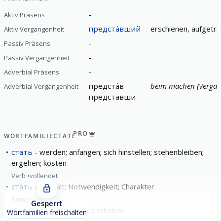
-
Aktiv Präsens
предста́вший
erschienen, aufgetr
Aktiv Vergangenheit
-
Passiv Präsens
-
Passiv Vergangenheit
-
Adverbial Präsens
предста́в
beim machen (Vergan
Adverbial Vergangenheit
представши
PRO
WORTFAMILIE
СТАТЬ
стать
werden; anfangen; sich hinstellen; stehenbleiben;
ergehen; kosten
Verb
vollendet
стать
Gestalt; Notwendigkeit; Charakter
Nomen
weiblich
Gesperrt
встать
aufstehen; sich erheben
Wortfamilien freischalten