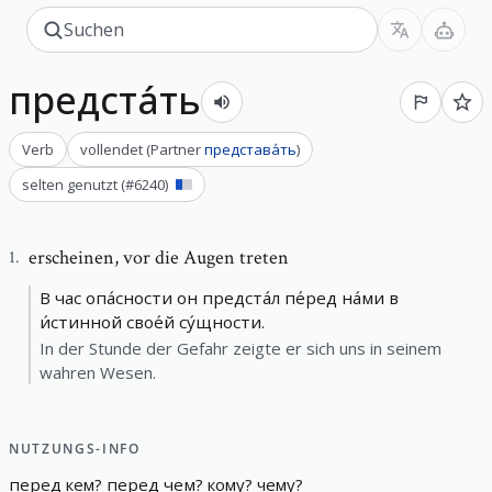
предста́ть
Verb
vollendet
(
Partner
представа́ть
)
selten genutzt
(#
6240
)
erscheinen
,
vor die Augen treten
1
.
В час опа́сности он предста́л пе́ред на́ми в
и́стинной свое́й су́щности.
In der Stunde der Gefahr zeigte er sich uns in seinem
wahren Wesen.
NUTZUNGS-INFO
перед
кем
?
перед
чем
?
кому
?
чему
?