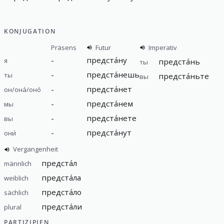
KONJUGATION
Präsens
Futur
Imperativ
-
предста́ну
я
предста́нь
ты
-
предста́нешь
ты
предста́ньте
вы
-
предста́нет
он/она́/оно́
-
предста́нем
мы
-
предста́нете
вы
-
предста́нут
они́
Vergangenheit
предста́л
männlich
предста́ла
weiblich
предста́ло
sächlich
предста́ли
plural
PARTIZIPIEN