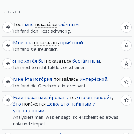
BEISPIELE
Тест
мне
показа́лся
сло́жным
.
Ich fand den Test schwierig.
Мне
она
показа́лась
прия́тной
.
Ich fand sie freundlich.
Я
не
хоте́л
бы
показа́ться
беста́ктным
.
Ich möchte nicht taktlos erscheinen.
Мне
э́та
исто́рия
показа́лась
интере́сной
.
Ich fand die Geschichte interessant.
Если
проанализи́ровать
то,
что
он
говори́т
,
э́то
пока́жется
довольно
наи́вным
и
упрощенным
.
Analysiert man, was er sagt, so erscheint es etwas
naiv und simpel.