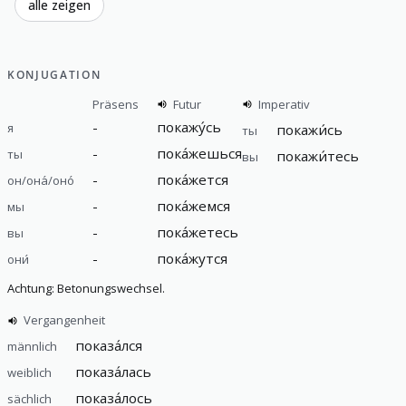
alle zeigen
KONJUGATION
Präsens
Futur
Imperativ
-
покажу́сь
я
покажи́сь
ты
-
пока́жешься
ты
покажи́тесь
вы
-
пока́жется
он/она́/оно́
-
пока́жемся
мы
-
пока́жетесь
вы
-
пока́жутся
они́
Achtung: Betonungswechsel.
Vergangenheit
показа́лся
männlich
показа́лась
weiblich
показа́лось
sächlich