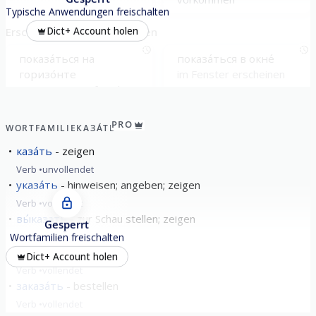
Typische Anwendungen freischalten
Erscheinen / Gesehen werden
Dict+ Account holen
показа́ться на
показа́ться в окне́
горизо́нте
im Fenster erscheinen
am Horizont auftauchen
PRO
WORTFAMILIE
КАЗА́ТЬ
каза́ть
zeigen
Verb
unvollendet
указа́ть
hinweisen; angeben; zeigen
Verb
vollendet
вы́казать
zur Schau stellen; zeigen
Gesperrt
Verb
vollendet
Wortfamilien freischalten
доказа́ть
beweisen
Dict+ Account holen
Verb
vollendet
заказа́ть
bestellen
Verb
vollendet