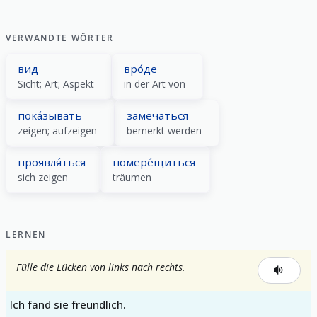
alle zeigen
VERWANDTE WÖRTER
вид
вро́де
Sicht; Art; Aspekt
in der Art von
пока́зывать
замечаться
zeigen; aufzeigen
bemerkt werden
проявля́ться
помере́щиться
sich zeigen
träumen
LERNEN
Fülle die Lücken von links nach rechts.
Ich fand sie freundlich.