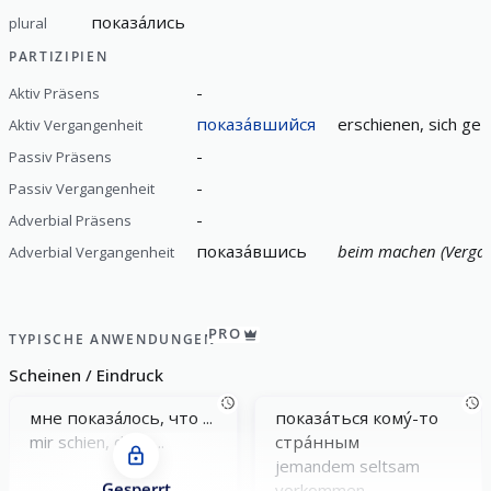
показа́лись
plural
PARTIZIPIEN
-
Aktiv Präsens
показа́вшийся
erschienen, sich ge
Aktiv Vergangenheit
-
Passiv Präsens
-
Passiv Vergangenheit
-
Adverbial Präsens
показа́вшись
beim machen (Vergan
Adverbial Vergangenheit
PRO
TYPISCHE ANWENDUNGEN
Scheinen / Eindruck
мне показа́лось, что ...
показа́ться кому́-то
mir schien, dass ...
стра́нным
jemandem seltsam
Gesperrt
vorkommen