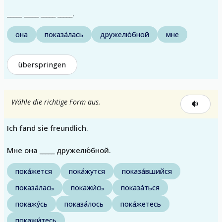
_____ _____ _____ _____.
она
показа́лась
дружелю́бной
мне
überspringen
Wähle die richtige Form aus.
Ich fand sie freundlich.
Мне она _____ дружелю́бной.
пока́жется
пока́жутся
показа́вшийся
показа́лась
покажи́сь
показа́ться
покажу́сь
показа́лось
пока́жетесь
покажи́тесь