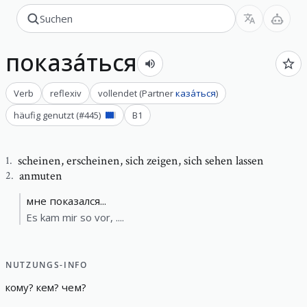
показа́ться
Verb
reflexiv
vollendet
(
Partner
каза́ться
)
häufig genutzt
(#
445
)
B1
scheinen
,
erscheinen, sich zeigen, sich sehen lassen
1
.
anmuten
2
.
мне показался...
Es kam mir so vor, ....
NUTZUNGS-INFO
кому
?
кем
?
чем
?