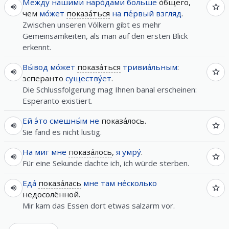
Между
нашими
наро́дами
больше
о́бщего,
чем
мо́жет
показа́ться
на
пе́рвый
взгляд
.
Zwischen unseren Völkern gibt es mehr
Gemeinsamkeiten, als man auf den ersten Blick
erkennt.
Вы́вод
мо́жет
показа́ться
тривиа́льным
:
эсперанто
существу́ет
.
Die Schlussfolgerung mag Ihnen banal erscheinen:
Esperanto existiert.
Ей
э́то
смешны́м
не
показа́лось
.
Sie fand es nicht lustig.
На
миг
мне
показа́лось
,
я
умру́
.
Für eine Sekunde dachte ich, ich würde sterben.
Еда́
показа́лась
мне
там
не́сколько
недосолённой.
Mir kam das Essen dort etwas salzarm vor.