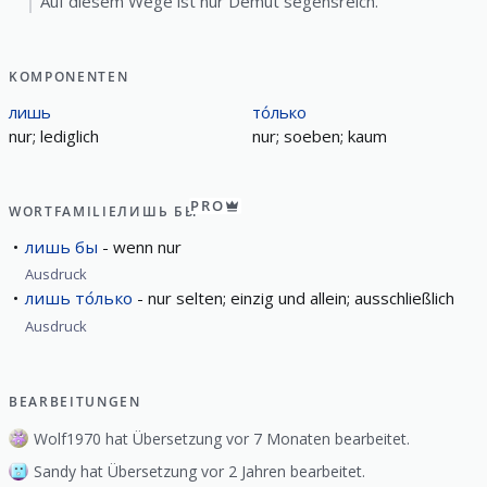
Auf diesem Wege ist nur Demut segensreich.
KOMPONENTEN
лишь
то́лько
nur; lediglich
nur; soeben; kaum
PRO
WORTFAMILIE
ЛИШЬ БЫ
лишь бы
wenn nur
Ausdruck
лишь то́лько
nur selten; einzig und allein; ausschließlich
Ausdruck
BEARBEITUNGEN
Wolf1970 hat Übersetzung vor 7 Monaten bearbeitet.
Sandy hat Übersetzung vor 2 Jahren bearbeitet.