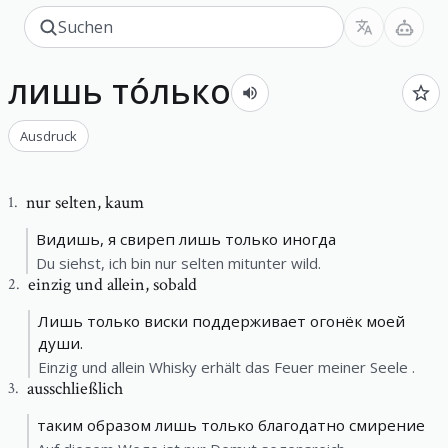
лишь то́лько
Ausdruck
nur selten
,
kaum
1
.
Видишь, я свиреп лишь только иногда
Du siehst, ich bin nur selten mitunter wild.
einzig und allein
,
sobald
2
.
Лишь только виски поддерживает огонёк моей
души.
Einzig und allein Whisky erhält das Feuer meiner Seele .
ausschließlich
3
.
таким образом лишь только благодатно смирение