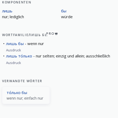
KOMPONENTEN
лишь
бы
nur; lediglich
würde
PRO
WORTFAMILIE
ЛИШЬ БЫ
лишь бы
wenn nur
Ausdruck
лишь то́лько
nur selten; einzig und allein; ausschließlich
Ausdruck
VERWANDTE WÖRTER
то́лько бы
wenn nur; einfach nur