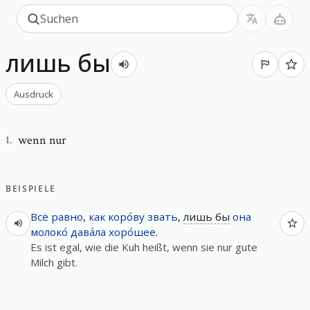
лишь бы
Ausdruck
wenn nur
1
.
BEISPIELE
Всё равно
,
как
коро́ву
звать
,
лишь бы
она
молоко́
дава́ла
хоро́шее
.
Es ist egal, wie die Kuh heißt, wenn sie nur gute
Milch gibt.