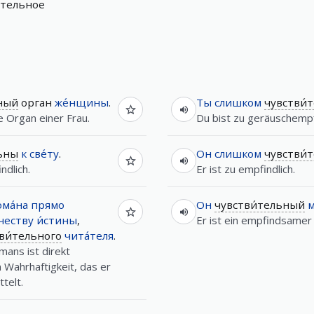
ительное
ьный
орган
же́нщины
.
Ты
слишком
чувстви́
te Organ einer Frau.
Du bist zu geräuschempfi
льны
к
све́ту
.
Он
слишком
чувстви́
ndlich.
Er ist zu empfindlich.
ма́на
прямо
Он
чувстви́тельный
м
́честву
и́стины
,
Er ist ein empfindsamer 
ви́тельного
чита́теля
.
mans ist direkt
Wahrhaftigkeit, das er
telt.