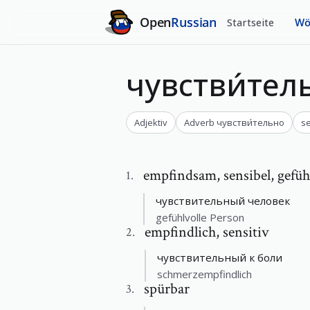
Open
Russian
Startseite
Wö
чувстви́те
Adjektiv
Adverb
чувстви́тельно
se
empfindsam
,
sensibel, gefüh
1
.
чувствительный человек
gefühlvolle Person
empfindlich
,
sensitiv
2
.
чувствительный к боли
schmerzempfindlich
spürbar
3
.