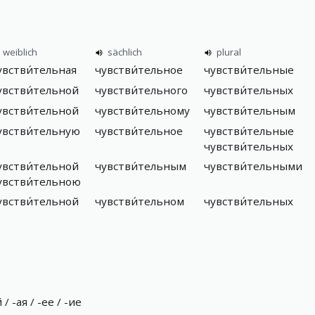
weiblich
sächlich
plural
увстви́тельная
чувстви́тельное
чувстви́тельные
увстви́тельной
чувстви́тельного
чувстви́тельных
увстви́тельной
чувстви́тельному
чувстви́тельным
увстви́тельную
чувстви́тельное
чувстви́тельные
чувстви́тельных
увстви́тельной
чувстви́тельным
чувстви́тельными
увстви́тельною
увстви́тельной
чувстви́тельном
чувстви́тельных
-ая / -ее / -ие