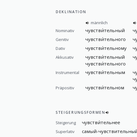
DEKLINATION
männlich
чувстви́тельный
ч
Nominativ
чувстви́тельного
ч
Genitiv
чувстви́тельному
ч
Dativ
чувстви́тельный
ч
Akkusativ
чувстви́тельного
чувстви́тельным
ч
Instrumental
ч
чувстви́тельном
ч
Präpositiv
STEIGERUNGSFORMEN
чувстви́тельнее
Steigerung
самый-чувствительный / 
Superlativ