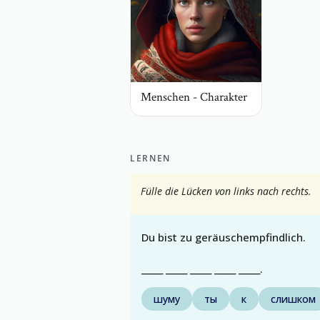
Menschen - Charakter
LERNEN
Fülle die Lücken von links nach rechts.
Du bist zu geräuschempfindlich.
_____ _____ _____ _____ _____.
шуму
ты
к
слишком