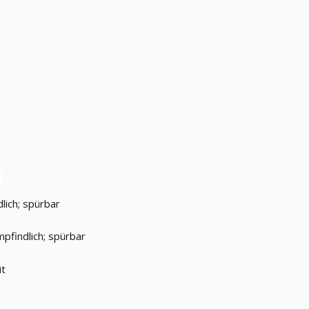
lich; spürbar
pfindlich; spürbar
it