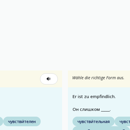
Wähle die richtige Form aus.
Er ist zu empfindlich.
Он слишком _____.
чувстви́телен
чувстви́тельная
чувс