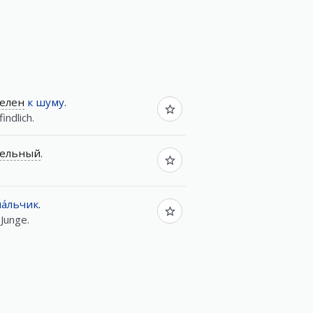
телен
к
шуму
.
ndlich.
тельный
.
а́льчик
.
Junge.