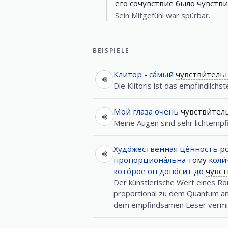
его сочувствие было чувств
Sein Mitgefühl war spürbar.
BEISPIELE
Клитор
-
са́мый
чувстви́тел
Die Klitoris ist das empfindlichs
Мои́
глаза
очень
чувстви́те
Meine Augen sind sehr lichtempfi
Худо́жественная
це́нность
ро
пропорциона́льна
тому
коли
кото́рое
он
доно́сит
до
чувст
Der künstlerische Wert eines Ro
proportional zu dem Quantum an 
dem empfindsamen Leser vermit