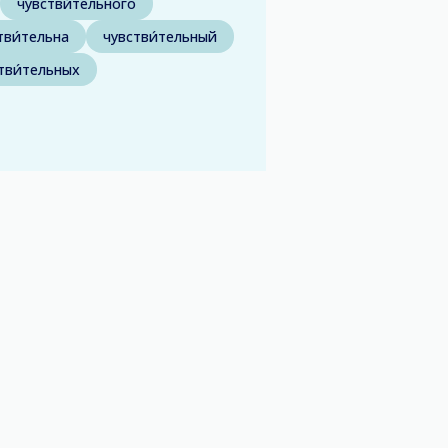
чувстви́тельного
тви́тельна
чувстви́тельный
тви́тельных