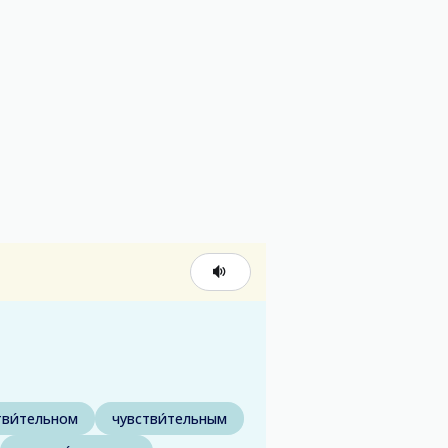
тви́тельном
чувстви́тельным