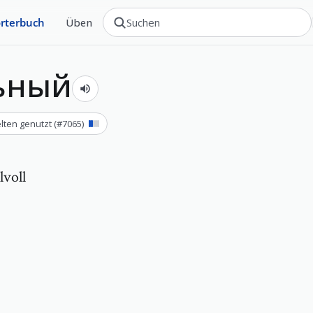
rterbuch
Üben
льный
lten genutzt
(#
7065
)
lvoll