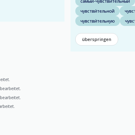
самый-чувствительный
чувстви́тельной
чувс
чувстви́тельную
чувс
überspringen
eitet.
bearbeitet.
bearbeitet.
rbeitet.