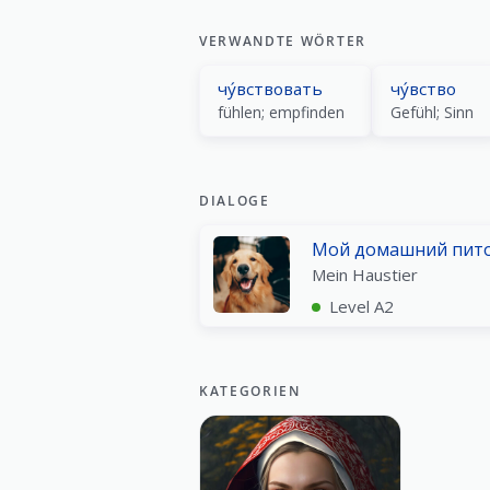
VERWANDTE WÖRTER
чу́вствовать
чу́вство
fühlen; empfinden
Gefühl; Sinn
DIALOGE
Мой домашний пит
Mein Haustier
Level A2
KATEGORIEN