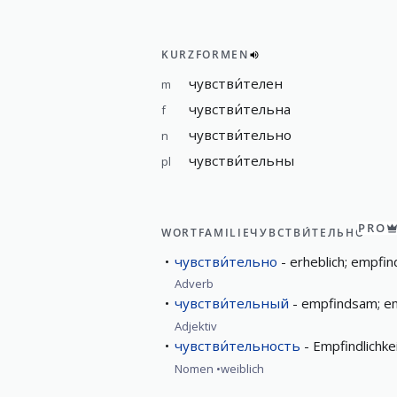
KURZFORMEN
чувстви́телен
m
чувстви́тельна
f
чувстви́тельно
n
чувстви́тельны
pl
PRO
WORTFAMILIE
ЧУВСТВИ́ТЕЛЬНО
чувстви́тельно
erheblich; empfind
Adverb
чувстви́тельный
empfindsam; em
Adjektiv
чувстви́тельность
Empfindlichke
Nomen
weiblich