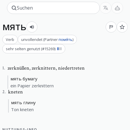
мять
Verb
unvollendet
(
Partner
помя́ть
)
sehr selten genutzt
(#
15269
)
zerknüllen
,
zerknittern, niedertreten
1
.
мять бумагу
ein Papier zerknittern
kneten
2
.
мять глину
Ton kneten
NUTZUNGS-INFO