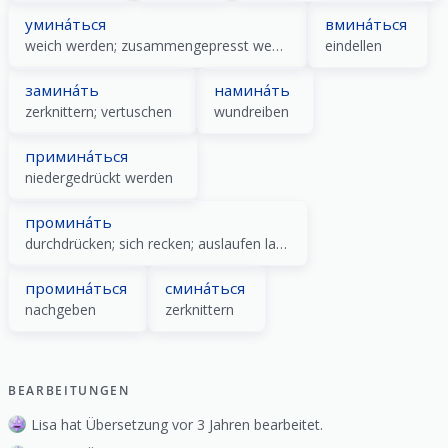
умина́ться
вмина́ться
weich werden; zusammengepresst werden
eindellen
замина́ть
намина́ть
zerknittern; vertuschen
wundreiben
примина́ться
niedergedrückt werden
промина́ть
durchdrücken; sich recken; auslaufen lassen (Tiere)
промина́ться
смина́ться
nachgeben
zerknittern
BEARBEITUNGEN
Lisa hat Übersetzung vor 3 Jahren bearbeitet.