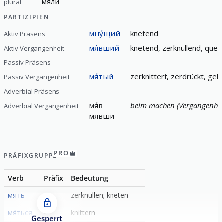
мя́ли
plural
PARTIZIPIEN
мну́щий
knetend
Aktiv Präsens
мя́вший
knetend, zerknüllend, que
Aktiv Vergangenheit
-
Passiv Präsens
мя́тый
zerknittert, zerdrückt, gekn
Passiv Vergangenheit
-
Adverbial Präsens
мя́в
beim machen (Vergangenhei
Adverbial Vergangenheit
мявши
PRO
PRÄFIXGRUPPE
Verb
Präfix
Bedeutung
мять
-
zerknüllen; kneten
мя́ться
-
knittern
Gesperrt