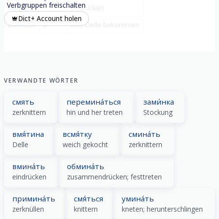
Verbgruppen freischalten
вмять
в-
eindrücken
Dict+ Account holen
вмя́ться
в-
eine Delle bekommen
VERWANDTE WÖRTER
смять
перемина́ться
зами́нка
zerknittern
hin und her treten
Stockung
вмя́тина
всмя́тку
смина́ть
Delle
weich gekocht
zerknittern
вмина́ть
обмина́ть
eindrücken
zusammendrücken; festtreten
примина́ть
смя́ться
умина́ть
zerknüllen
knittern
kneten; herunterschlingen