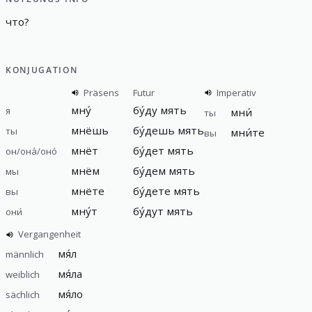
что
?
KONJUGATION
Präsens
Futur
Imperativ
мну́
бу́ду мять
я
мни́
ты
мнёшь
бу́дешь мять
ты
мни́те
вы
мнёт
бу́дет мять
он/она́/оно́
мнём
бу́дем мять
мы
мнёте
бу́дете мять
вы
мну́т
бу́дут мять
они́
Vergangenheit
мя́л
männlich
мя́ла
weiblich
мя́ло
sächlich