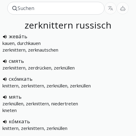
zerknittern
russisch
жева́ть
kauen, durchkauen
zerknittern, zerknautschen
смять
zerknittern, zerdrücken, zerknüllen
ско́мкать
knittern, zerknittern, zerknüllen, zerknüllen
мять
zerknüllen, zerknittern, niedertreten
kneten
ко́мкать
knittern, zerknittern, zerknüllen