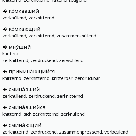
ко́мкавший
zerknüllend, zerknitternd
ко́мкающий
zerknüllend, zerknitternd, zusammenknüllend
мну́щий
knetend
zerknitternd, zerdrückend, zerwühlend
примина́ющийся
knitternd, zerknitternd, knitterbar, zerdrückbar
смина́вший
zerknüllend, zerdrückend, zerknitternd
смина́вшийся
knitternd, sich zerknitternd, zerknüllend
смина́ющий
zerknitternd, zerdrückend, zusammenpressend, verbeulend