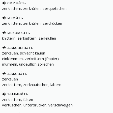
смина́ть
zerknittern, zerknüllen, zerquetschen
измя́ть
zerknittern, zerknüllen, zerdrücken
иско́мкать
knittern, zerknittern, zerknüllen
зажёвывать
zerkauen, schlecht kauen
einklemmen, zerknittern (Papier)
murmeln, undeutlich sprechen
зажева́ть
zerkauen
zerknittern, zerknautschen, labern
замина́ть
zerknittern, falten
vertuschen, unterdrücken, verschweigen