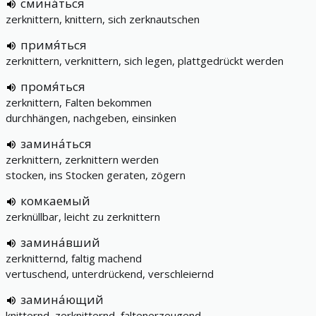
смина́ться
zerknittern, knittern, sich zerknautschen
примя́ться
zerknittern, verknittern, sich legen, plattgedrückt werden
промя́ться
zerknittern, Falten bekommen
durchhängen, nachgeben, einsinken
замина́ться
zerknittern, zerknittern werden
stocken, ins Stocken geraten, zögern
комкаемый
zerknüllbar, leicht zu zerknittern
замина́вший
zerknitternd, faltig machend
vertuschend, unterdrückend, verschleiernd
замина́ющий
knitternd, zerknitternd, faltenerzeugend