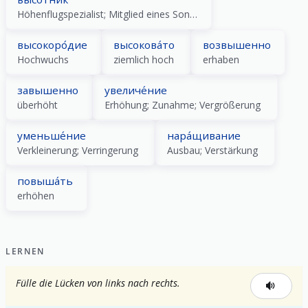
Höhenflugspezialist; Mitglied eines Sondereinsatzkommandos; Hochspringer; Hochhausbauarbeiter
высокоро́дие
высокова́то
возвышенно
Hochwuchs
ziemlich hoch
erhaben
завышенно
увеличе́ние
überhöht
Erhöhung; Zunahme; Vergrößerung
уменьше́ние
нара́щивание
Verkleinerung; Verringerung
Ausbau; Verstärkung
повыша́ть
erhöhen
LERNEN
Fülle die Lücken von links nach rechts.