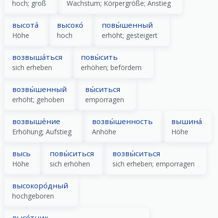
hoch; groß
Wachstum; Körpergröße; Anstieg
высота́
высоко́
повы́шенный
Höhe
hoch
erhöht; gesteigert
возвыша́ться
повы́сить
sich erheben
erhöhen; befördern
возвы́шенный
вы́ситься
erhöht; gehoben
emporragen
возвыше́ние
возвы́шенность
вышина́
Erhöhung; Aufstieg
Anhöhe
Höhe
высь
повы́ситься
возвы́ситься
Höhe
sich erhöhen
sich erheben; emporragen
высокоро́дный
hochgeboren
высо́тник