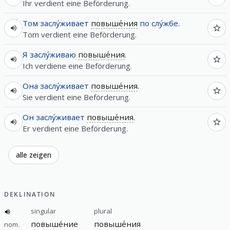
Ihr verdient eine Beförderung.
Том
заслу́живает
повыше́ния
по
слу́жбе
.
Tom verdient eine Beförderung.
Я
заслу́живаю
повыше́ния
.
Ich verdiene eine Beförderung.
Она
заслу́живает
повыше́ния
.
Sie verdient eine Beförderung.
Он
заслу́живает
повыше́ния
.
Er verdient eine Beförderung.
alle zeigen
DEKLINATION
singular
plural
повыше́ние
повыше́ния
nom.