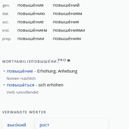
повыше́ния
повыше́ний
gen.
повыше́нию
повыше́ниям
dat.
повыше́ние
повыше́ния
acc.
повыше́нием
повыше́ниями
inst.
повыше́нии
повыше́ниях
prep.
PRO
WORTFAMILIE
ПОВЫШЕ́НИЕ
повыше́ние
Erhöhung; Anhebung
Nomen
sächlich
повыша́ться
sich erhöhen
Verb
unvollendet
VERWANDTE WÖRTER
высо́кий
рост