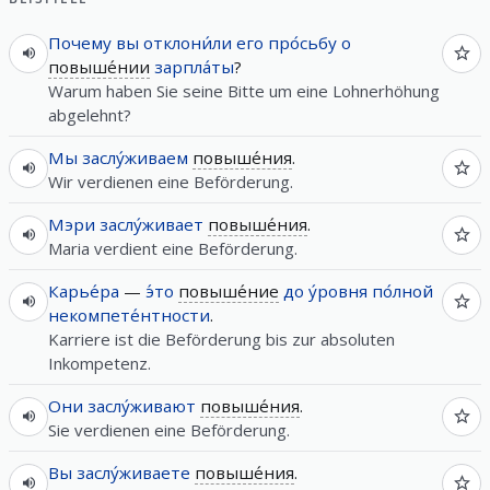
Почему
вы
отклони́ли
его
про́сьбу
о
повыше́нии
зарпла́ты
?
Warum haben Sie seine Bitte um eine Lohnerhöhung
abgelehnt?
Мы
заслу́живаем
повыше́ния
.
Wir verdienen eine Beförderung.
Мэри
заслу́живает
повыше́ния
.
Maria verdient eine Beförderung.
Карье́ра
—
э́то
повыше́ние
до
у́ровня
по́лной
некомпете́нтности
.
Karriere ist die Beförderung bis zur absoluten
Inkompetenz.
Они
заслу́живают
повыше́ния
.
Sie verdienen eine Beförderung.
Вы
заслу́живаете
повыше́ния
.