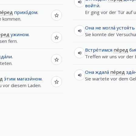
войти́
.
пе́ред
прихо́дом
.
Er ging vor der Tür auf 
ie kommen.
Она
не
могла́
устоя́ть
́ред
ужином
.
Sie konnte der Versuchu
en fern.
Встре́тимся
пе́ред
би
да́ли
.
Treffen wir uns vor der B
teten.
Она
ждала́
пе́ред
зда́
ед
э́тим
магази́ном
.
Sie wartete vor dem Ge
u vor diesem Laden.