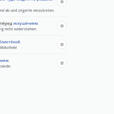
und ab und zögerte einzutreten.
пе́ред
искуше́нием
.
ng nicht widerstehen.
блиоте́кой
.
ibliothek!
нием
.
bäude.