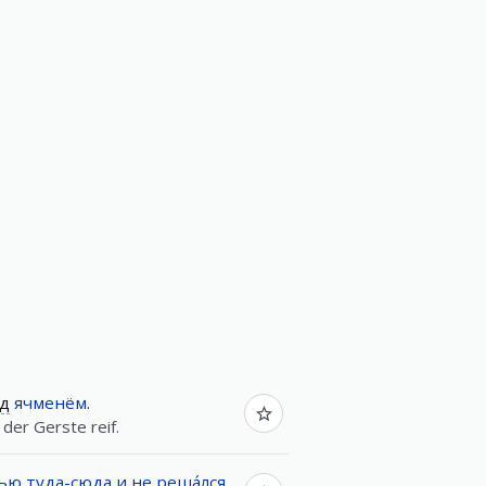
ед
ячменём
.
 der Gerste reif.
рью
туда-сюда
и
не
реша́лся