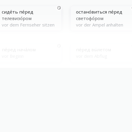
сиде́ть пе́ред
остано́виться пе́ред
телевизо́ром
светофо́ром
vor dem Fernseher sitzen
vor der Ampel anhalten
пе́ред нача́лом
пе́ред вы́летом
vor Beginn
vor dem Abflug
htungen
быть винова́т пе́ред
долг пе́ред Ро́диной
кем-то
Pflicht gegenüber dem
jemandem gegenüber
Vaterland/dem Land
schuldig sein