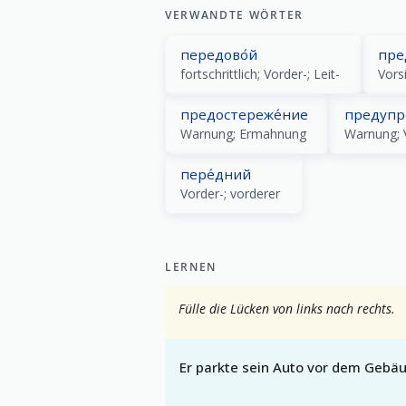
VERWANDTE WÖRTER
передово́й
пре
fortschrittlich; Vorder-; Leit-
Vors
предостереже́ние
предупр
Warnung; Ermahnung
Warnung; 
пере́дний
Vorder-; vorderer
LERNEN
Fülle die Lücken von links nach rechts.
Er parkte sein Auto vor dem Gebä