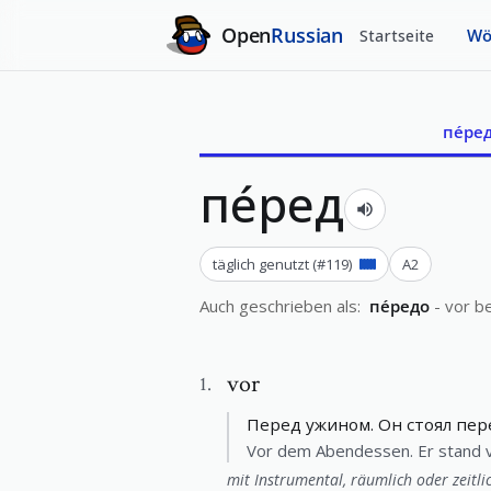
Open
Russian
Startseite
Wö
пе́ре
пе́ред
täglich genutzt
(#
119
)
A2
Auch geschrieben als
:
пе́редо
-
vor b
vor
1
.
Перед ужином. Он стоял пер
Vor dem Abendessen. Er stand vo
mit Instrumental, räumlich oder zeitli