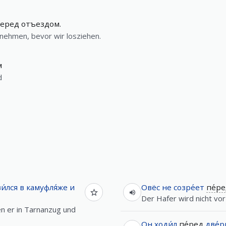
перед отъездом.
 nehmen, bevor wir losziehen.
м
d
и́лся
в
камуфля́же
и
Овёс
не
созре́ет
пе́р
Der Hafer wird nicht vor
n er in Tarnanzug und
Он
ходи́л
пе́ред
две́