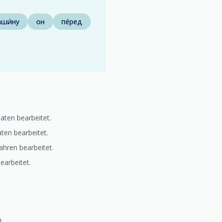
ши́ну
он
пе́ред
ten bearbeitet.
ten bearbeitet.
ahren bearbeitet.
earbeitet.
)