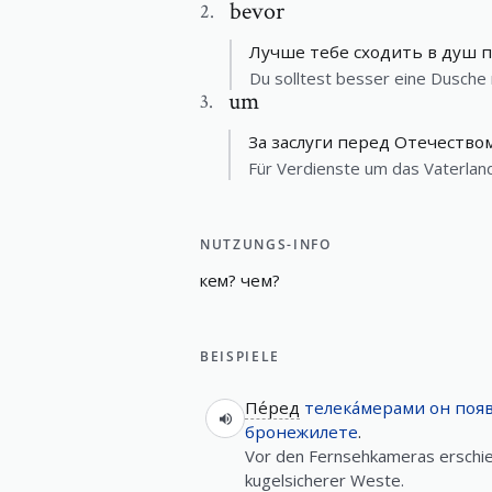
bevor
2
.
Лучше тебе сходить в душ 
Du solltest besser eine Dusche
um
3
.
За заслуги перед Отечество
Für Verdienste um das Vaterlan
NUTZUNGS-INFO
кем
?
чем
?
BEISPIELE
Пе́ред
телека́мерами
он
появ
бронежилете
.
Vor den Fernsehkameras erschie
kugelsicherer Weste.