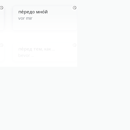
пе́редо мно́й
vor mir
пе́ред тем, как ...
bevor ...
отве́тственен пе́ред
зако́ном
dem Gesetz gegenüber
verantwortlich