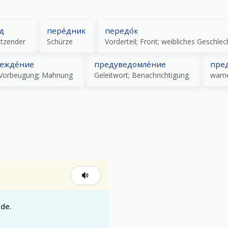
д
пере́дник
передо́к
itzender
Schürze
ежде́ние
предуведомле́ние
пре
Vorbeugung; Mahnung
Geleitwort; Benachrichtigung
warn
ude.