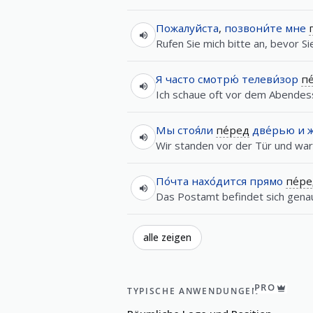
Пожалуйста
,
позвони́те
мне
Rufen Sie mich bitte an, bevor S
Я
часто
смотрю́
телеви́зор
пе
Ich schaue oft vor dem Abendess
Мы
стоя́ли
пе́ред
две́рью
и
ж
Wir standen vor der Tür und war
По́чта
нахо́дится
прямо
пе́р
Das Postamt befindet sich gena
alle zeigen
PRO
TYPISCHE ANWENDUNGEN