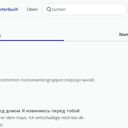
rterbuch
Üben
д
No
estimmten Konsonantengruppen (передо мной)
ед домом. Я извиняюсь перед тобой.
r dem Haus. Ich entschuldige mich bei dir.
ch