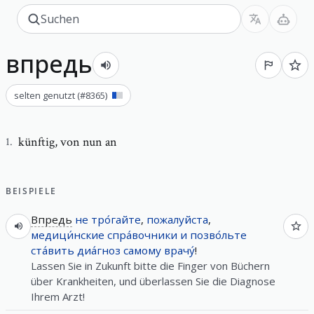
впредь
selten genutzt
(#
8365
)
künftig
,
von nun an
1
.
BEISPIELE
Впредь
не
тро́гайте
,
пожалуйста
,
медици́нские
спра́вочники
и
позво́льте
ста́вить
диа́гноз
самому
врачу́
!
Lassen Sie in Zukunft bitte die Finger von Büchern
über Krankheiten, und überlassen Sie die Diagnose
Ihrem Arzt!