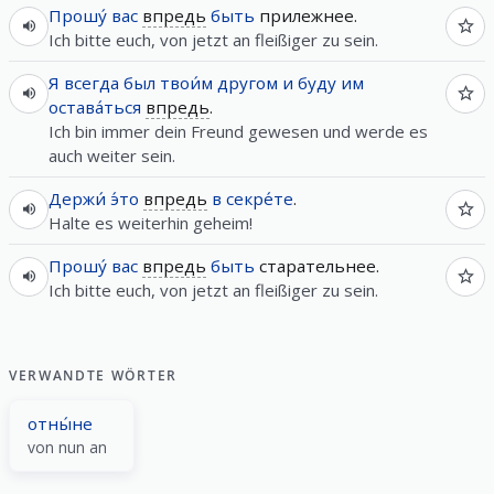
Прошу́
вас
впредь
быть
прилежнее.
Ich bitte euch, von jetzt an fleißiger zu sein.
Я
всегда
был
твои́м
другом
и
буду
им
остава́ться
впредь
.
Ich bin immer dein Freund gewesen und werde es
auch weiter sein.
Держи́
э́то
впредь
в
секре́те
.
Halte es weiterhin geheim!
Прошу́
вас
впредь
быть
старательнее.
Ich bitte euch, von jetzt an fleißiger zu sein.
VERWANDTE WÖRTER
отны́не
von nun an