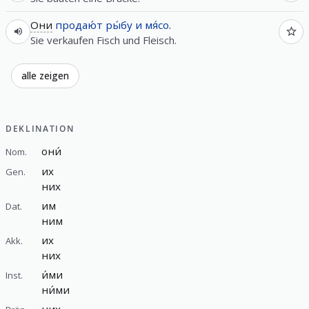
Они
продаю́т
ры́бу
и
мя́со
.
Sie verkaufen Fisch und Fleisch.
alle zeigen
DEKLINATION
они́
Nom.
их
Gen.
них
им
Dat.
ним
их
Akk.
них
и́ми
Inst.
ни́ми
них