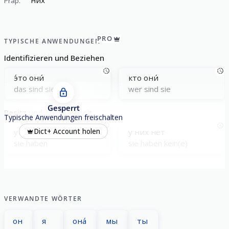
Präp.
PRO
TYPISCHE ANWENDUNGEN
Identifizieren und Beziehen
э́то они́
кто они́
das sind sie
wer sind sie
Gesperrt
Besitz und Abwesenheit
Typische Anwendungen freischalten
у них есть
у них нет
Dict+ Account holen
sie haben
sie haben kein(e)
VERWANDTE WÖRTER
он
я
она́
мы
ты