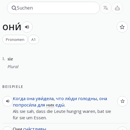
они́
Pronomen
A1
sie
1
.
Plural
BEISPIELE
Когда
она
уви́дела
,
что
лю́ди
голодны
,
она
попроси́ла
для
них
еды́
.
Als sie sah, dass die Leute hungrig waren, bat sie
für sie um Essen.
Они
сча́стливы
.