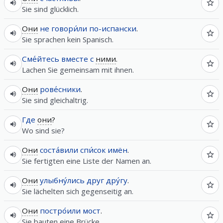
Sie sind glücklich.
Они
не
говори́ли
по-испански
.
Sie sprachen kein Spanisch.
Сме́йтесь
вместе
с
ними
.
Lachen Sie gemeinsam mit ihnen.
Они
рове́сники
.
Sie sind gleichaltrig.
Где
они
?
Wo sind sie?
Они
соста́вили
спи́сок
имён
.
Sie fertigten eine Liste der Namen an.
Они
улыбну́лись
друг
дру́гу
.
Sie lächelten sich gegenseitig an.
Они
постро́или
мост
.
Sie bauten eine Brücke.