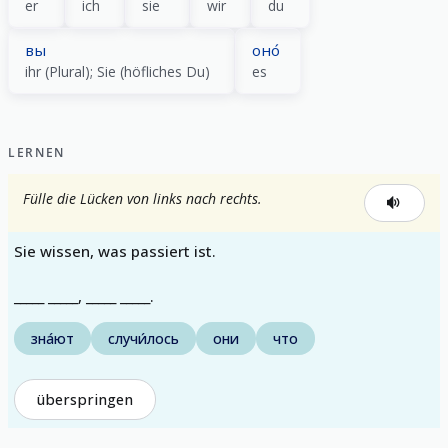
er
ich
sie
wir
du
вы
оно́
ihr (Plural); Sie (höfliches Du)
es
LERNEN
Fülle die Lücken von links nach rechts.
Sie wissen, was passiert ist.
_____ _____, _____ _____.
зна́ют
случи́лось
они
что
überspringen