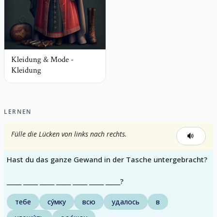
Kleidung & Mode -
Kleidung
LERNEN
Fülle die Lücken von links nach rechts.
Hast du das ganze Gewand in der Tasche untergebracht?
_____ _____ _____ _____ _____ _____ _____?
тебе
су́мку
всю
удалось
в