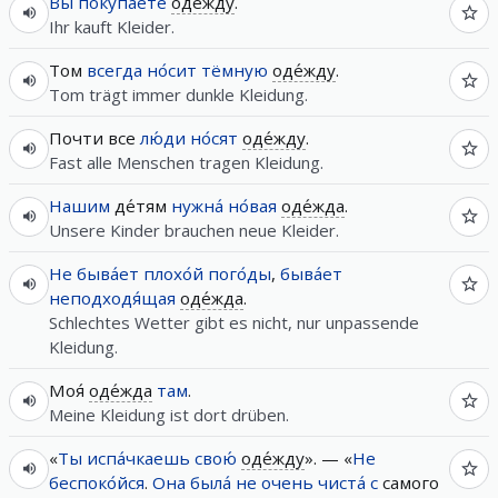
Вы
покупа́ете
оде́жду
.
Ihr kauft Kleider.
Том
всегда
но́сит
тёмную
оде́жду
.
Tom trägt immer dunkle Kleidung.
Почти все
лю́ди
но́сят
оде́жду
.
Fast alle Menschen tragen Kleidung.
Нашим
де́тям
нужна́
но́вая
оде́жда
.
Unsere Kinder brauchen neue Kleider.
Не
быва́ет
плохо́й
пого́ды
,
быва́ет
неподходя́щая
оде́жда
.
Schlechtes Wetter gibt es nicht, nur unpassende
Kleidung.
Моя́
оде́жда
там
.
Meine Kleidung ist dort drüben.
«
Ты
испа́чкаешь
свою́
оде́жду
». — «
Не
беспоко́йся
.
Она
была́
не
очень
чиста́
с
самого