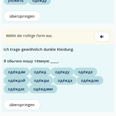
уложи́ть
оде́жду
überspringen
Wähle die richtige Form aus.
Ich trage gewöhnlich dunkle Kleidung.
Я обычно ношу тёмную _____.
оде́ждам
оде́жд
оде́жду
оде́жде
оде́ждой
оде́жды
оде́жда
оде́ждою
оде́ждах
оде́ждами
überspringen