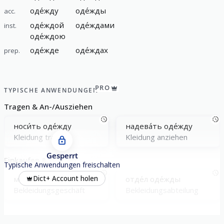
оде́жду
оде́жды
acc.
оде́ждой
оде́ждами
inst.
оде́ждою
оде́жде
оде́ждах
prep.
PRO
TYPISCHE ANWENDUNGEN
Tragen & An-/Ausziehen
носи́ть оде́жду
надева́ть оде́жду
Kleidung tragen
Kleidung anziehen
Gesperrt
Einkaufen & Größen
Typische Anwendungen freischalten
магази́н оде́жды
отде́л оде́жды
Dict+ Account holen
Bekleidungsgeschäft
Bekleidungsabteilung