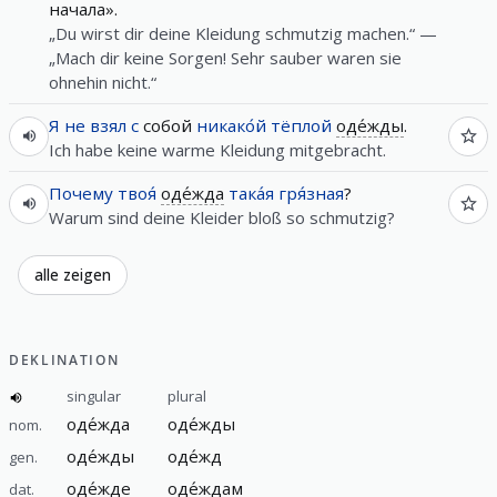
начала».
„Du wirst dir deine Kleidung schmutzig machen.“ —
„Mach dir keine Sorgen! Sehr sauber waren sie
ohnehin nicht.“
Я
не
взял
с
собой
никако́й
тёплой
оде́жды
.
Ich habe keine warme Kleidung mitgebracht.
Почему
твоя́
оде́жда
така́я
гря́зная
?
Warum sind deine Kleider bloß so schmutzig?
alle zeigen
DEKLINATION
singular
plural
оде́жда
оде́жды
nom.
оде́жды
оде́жд
gen.
оде́жде
оде́ждам
dat.