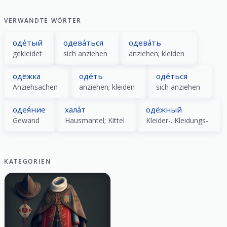
VERWANDTE WÖRTER
оде́тый
одева́ться
одева́ть
gekleidet
sich anziehen
anziehen; kleiden
одёжка
оде́ть
оде́ться
Anziehsachen
anziehen; kleiden
sich anziehen
одея́ние
хала́т
одёжный
Gewand
Hausmantel; Kittel
Kleider-. Kleidungs-
KATEGORIEN