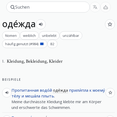
оде́жда
Nomen
weiblich
unbelebt
unzählbar
häufig genutzt
(#
984
)
B2
Kleidung
,
Bekleidung, Kleider
1
.
BEISPIELE
Пропитанная
водо́й
оде́жда
прили́пла
к
моему́
те́лу
и
меша́ла
плыть
.
Meine durchnässte Kleidung klebte mir am Körper
und erschwerte das Schwimmen.