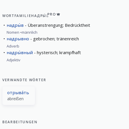
PRO
WORTFAMILIE
НАДРЫ́В
надры́в
Überanstrengung; Bedrücktheit
Nomen
männlich
надрывно
gebrochen; tränenreich
Adverb
надры́вный
hysterisch; krampfhaft
Adjektiv
VERWANDTE WÖRTER
отрыва́ть
abreißen
BEARBEITUNGEN