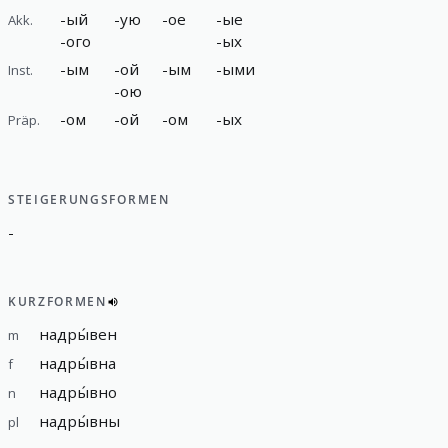
-
ый
-
ую
-
ое
-
ые
Akk.
-
ого
-
ых
-
ым
-
ой
-
ым
-
ыми
Inst.
-
ою
-
ом
-
ой
-
ом
-
ых
Präp.
STEIGERUNGSFORMEN
-
KURZFORMEN
надры́вен
m
надры́вна
f
надры́вно
n
надры́вны
pl