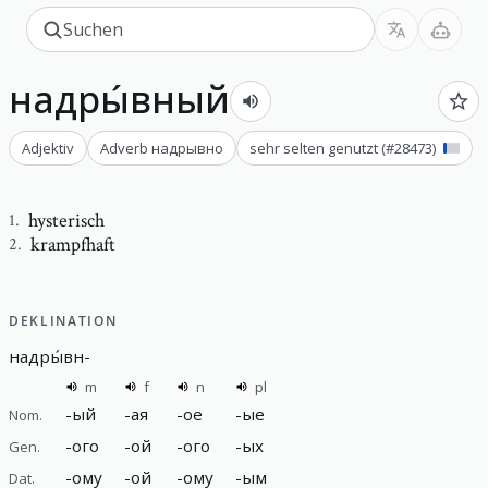
надры́вный
Adjektiv
Adverb
надрывно
sehr selten genutzt
(#
28473
)
hysterisch
1
.
krampfhaft
2
.
DEKLINATION
надры́вн
-
m
f
n
pl
-
ый
-
ая
-
ое
-
ые
Nom.
-
ого
-
ой
-
ого
-
ых
Gen.
-
ому
-
ой
-
ому
-
ым
Dat.