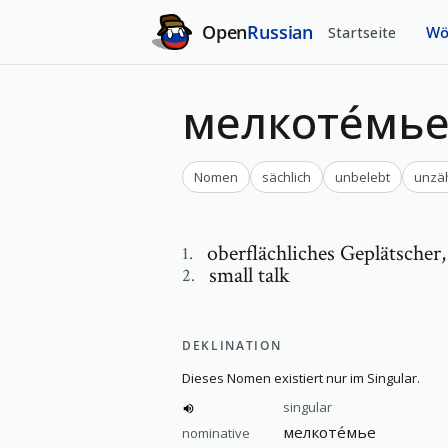
Open
Russian
Startseite
Wö
мелкоте́мь
Nomen
sächlich
unbelebt
unzä
oberflächliches Geplätscher
1
.
small talk
2
.
DEKLINATION
Dieses Nomen existiert nur im Singular.
singular
мелкоте́мье
nominative