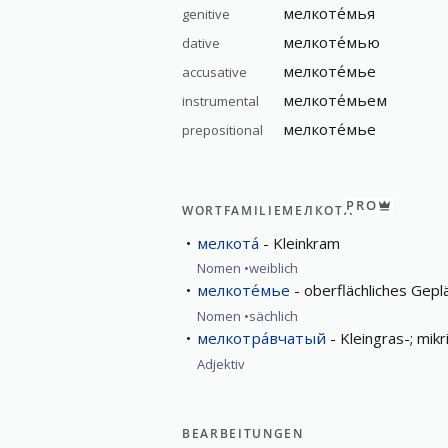
мелкоте́мья
genitive
мелкоте́мью
dative
мелкоте́мье
accusative
мелкоте́мьем
instrumental
мелкоте́мье
prepositional
PRO
WORTFAMILIE
МЕЛКОТА́
мелкота́
Kleinkram
Nomen
weiblich
мелкоте́мье
oberflächliches Geplä
Nomen
sächlich
мелкотра́вчатый
Kleingras-; mikr
Adjektiv
BEARBEITUNGEN