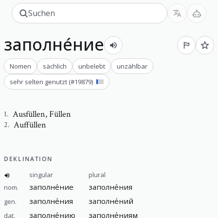
заполне́ние
Nomen
sächlich
unbelebt
unzählbar
sehr selten genutzt
(#
19879
)
Ausfüllen
,
Füllen
1
.
Auffüllen
2
.
DEKLINATION
singular
plural
заполне́ние
заполне́ния
nom.
заполне́ния
заполне́ний
gen.
заполне́нию
заполне́ниям
dat.