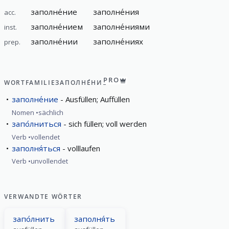
заполне́ние
заполне́ния
acc.
заполне́нием
заполне́ниями
inst.
заполне́нии
заполне́ниях
prep.
PRO
WORTFAMILIE
ЗАПОЛНЕ́НИЕ
заполне́ние
Ausfüllen; Auffüllen
Nomen
sächlich
запо́лниться
sich füllen; voll werden
Verb
vollendet
заполня́ться
volllaufen
Verb
unvollendet
VERWANDTE WÖRTER
запо́лнить
заполня́ть