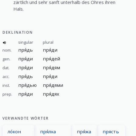
zärtlich und sehr sanft unterhalb des Ohres ihren
Hals.
DEKLINATION
singular
plural
пря́дь
пря́ди
nom.
пря́ди
пря́дей
gen.
пря́ди
пря́дям
dat.
пря́дь
пря́ди
acc.
пря́дью
пря́дями
inst.
пря́ди
пря́дях
prep.
VERWANDTE WÖRTER
ло́кон
пря́лка
пря́жа
прясть