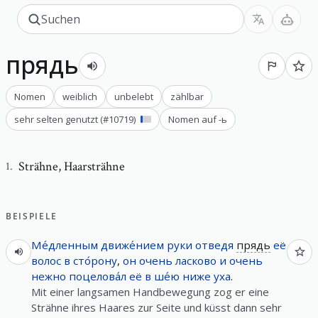
прядь
Nomen
weiblich
unbelebt
zählbar
sehr selten genutzt
(#
10719
)
Nomen auf -ь
Strähne
,
Haarsträhne
1
.
BEISPIELE
Ме́дленным
движе́нием
руки
отведя
прядь
её
волос
в
сто́рону
,
он
очень
ласково
и
очень
нежно
поцелова́л
её
в
ше́ю
ниже
уха
.
Mit einer langsamen Handbewegung zog er eine
Strähne ihres Haares zur Seite und küsst dann sehr