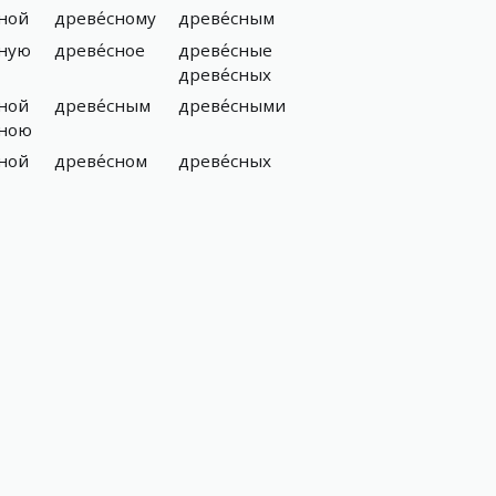
сной
древе́сному
древе́сным
сную
древе́сное
древе́сные
древе́сных
сной
древе́сным
древе́сными
сною
сной
древе́сном
древе́сных