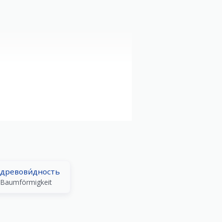
древови́дность
Baumförmigkeit