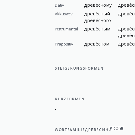
древе́сному
древе́
Dativ
древе́сный
древе́
Akkusativ
древе́сного
древе́сным
древе́
Instrumental
древе́
древе́сном
древе́
Präpositiv
STEIGERUNGSFORMEN
-
KURZFORMEN
-
PRO
WORTFAMILIE
ДРЕВЕСИ́НА