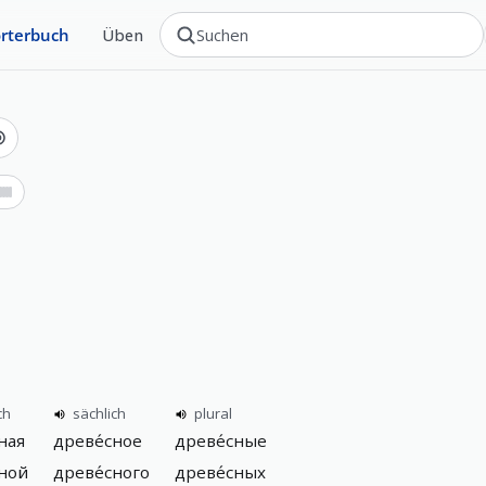
rterbuch
Üben
ch
sächlich
plural
ная
древе́сное
древе́сные
сной
древе́сного
древе́сных