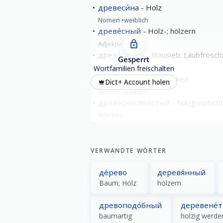
древеси́на
Holz
Nomen
weiblich
древе́сный
Holz-; hölzern
Adjektiv
древе́сница
Blausieb; Laubfrosch;
Gesperrt
Nomen
weiblich
Wortfamilien freischalten
древе́сность
Holzigkeit
Dict+ Account holen
Nomen
weiblich
древеснослои́стый
holzgeschich
Adjektiv
alle zeigen
VERWANDTE WÖRTER
де́рево
деревя́нный
Baum; Holz
hölzern
древоподо́бный
деревене́
baumartig
holzig werde