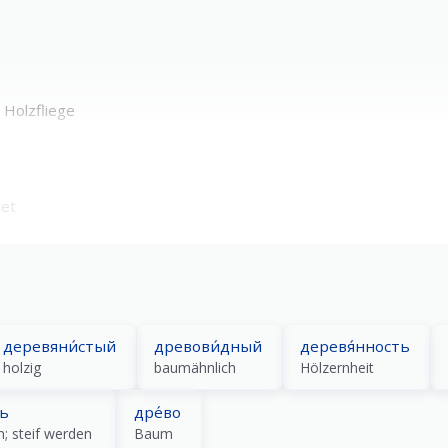
 Holzfliege
tet
деревяни́стый
древови́дный
деревя́нность
holzig
baumähnlich
Hölzernheit
ть
дре́во
n; steif werden
Baum