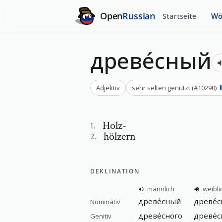
Open
Russian
Startseite
Wö
древе́сный
Adjektiv
sehr selten genutzt
(#
10290
)
Holz-
1
.
hölzern
2
.
DEKLINATION
männlich
weibli
древе́сный
древе́с
Nominativ
древе́сного
древе́
Genitiv