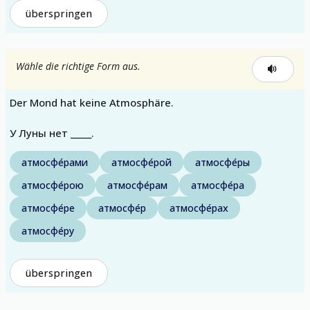
überspringen
Wähle die richtige Form aus.
Der Mond hat keine Atmosphäre.
У Луны нет _____.
атмосфе́рами
атмосфе́рой
атмосфе́ры
атмосфе́рою
атмосфе́рам
атмосфе́ра
атмосфе́ре
атмосфе́р
атмосфе́рах
атмосфе́ру
überspringen