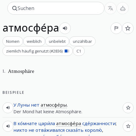
атмосфе́ра
Nomen
weiblich
unbelebt
unzählbar
ziemlich häufig genutzt
(#
2836
)
C1
Atmosphäre
1
.
BEISPIELE
У
Луны
нет
атмосфе́ры
.
Der Mond hat keine Atmosphäre.
В
ко́мнате
цари́ла
атмосфе́ра
сде́ржанности
;
никто
не
отва́живался
сказа́ть
королю́
,