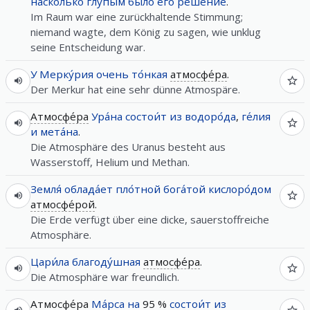
насколько
глу́пым
бы́ло
его
реше́ние
.
Im Raum war eine zurückhaltende Stimmung;
niemand wagte, dem König zu sagen, wie unklug
seine Entscheidung war.
У
Мерку́рия
очень
то́нкая
атмосфе́ра
.
Der Merkur hat eine sehr dünne Atmospäre.
Атмосфе́ра
Ура́на
состои́т
из
водоро́да
,
ге́лия
и
мета́на
.
Die Atmosphäre des Uranus besteht aus
Wasserstoff, Helium und Methan.
Земля́
облада́ет
пло́тной
бога́той
кислоро́дом
атмосфе́рой
.
Die Erde verfügt über eine dicke, sauerstoffreiche
Atmosphäre.
Цари́ла
благоду́шная
атмосфе́ра
.
Die Atmosphäre war freundlich.
Атмосфе́ра
Ма́рса
на
95 %
состои́т
из