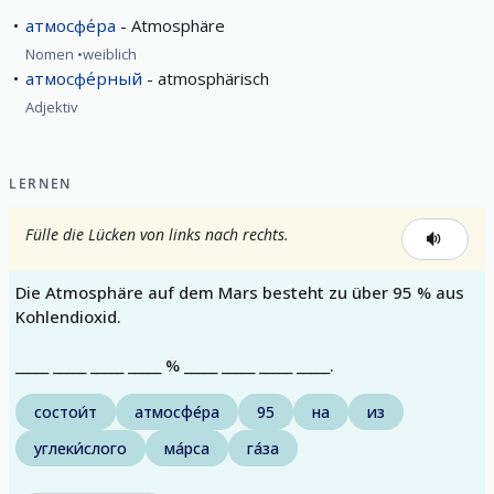
атмосфе́ра
Atmosphäre
Nomen
weiblich
атмосфе́рный
atmosphärisch
Adjektiv
LERNEN
Fülle die Lücken von links nach rechts.
Die Atmosphäre auf dem Mars besteht zu über 95 % aus
Kohlendioxid.
_____ _____ _____ _____ % _____ _____ _____ _____.
состои́т
атмосфе́ра
95
на
из
углеки́слого
ма́рса
га́за