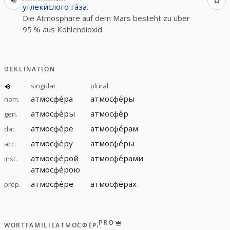
углеки́слого
га́за
.
Die Atmosphäre auf dem Mars besteht zu über
95 % aus Kohlendioxid.
DEKLINATION
singular
plural
атмосфе́ра
атмосфе́ры
nom.
атмосфе́ры
атмосфе́р
gen.
атмосфе́ре
атмосфе́рам
dat.
атмосфе́ру
атмосфе́ры
acc.
атмосфе́рой
атмосфе́рами
inst.
атмосфе́рою
атмосфе́ре
атмосфе́рах
prep.
PRO
WORTFAMILIE
АТМОСФЕ́РА