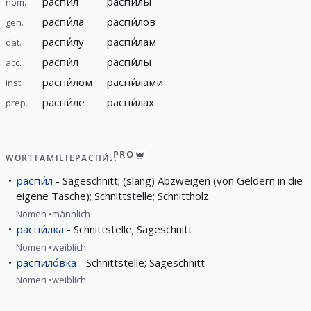
распи́л
распи́лы
nom.
распи́ла
распи́лов
gen.
распи́лу
распи́лам
dat.
распи́л
распи́лы
acc.
распи́лом
распи́лами
inst.
распи́ле
распи́лах
prep.
PRO
WORTFAMILIE
РАСПИ́Л
распи́л
Sägeschnitt; (slang) Abzweigen (von Geldern in die
eigene Tasche); Schnittstelle; Schnittholz
Nomen
männlich
распи́лка
Schnittstelle; Sägeschnitt
Nomen
weiblich
распило́вка
Schnittstelle; Sägeschnitt
Nomen
weiblich