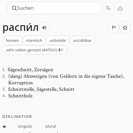
распи́л
Nomen
männlich
unbelebt
unzählbar
sehr selten genutzt
(#
47501
)
Sägeschnitt
,
Zersägen
1
.
(slang) Abzweigen (von Geldern in die eigene Tasche)
,
2
.
Korruption
Schnittstelle
,
Sägestelle, Schnitt
3
.
Schnittholz
4
.
DEKLINATION
singular
plural