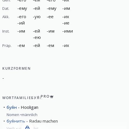
-
ему
-
ей
-
ему
-
им
Dat.
-
его
-
ую
-
ее
-
их
Akk.
-
ий
-
ие
-
им
-
ей
-
им
-
ими
Inst.
-
ею
-
ем
-
ей
-
ем
-
их
Präp.
KURZFORMEN
-
PRO
WORTFAMILIE
БУЯ́Н
буя́н
Hooligan
Nomen
männlich
буя́нить
Radau machen
Verb
unvollendet