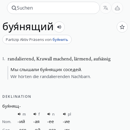
буя́нящий
Partizip Aktiv Präsens
von
буя́нить
randalierend
,
Krawall machend, lärmend, aufsässig
1
.
Мы слышали буя́нящих соседей.
Wir hörten die randalierenden Nachbarn.
DEKLINATION
буя́нящ
-
m
f
n
pl
-
ий
-
ая
-
ее
-
ие
Nom.
-
его
-
ей
-
его
-
их
Gen.