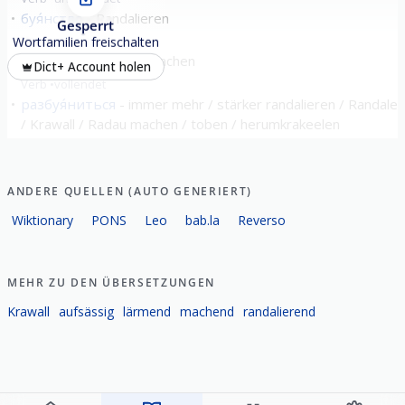
буя́нство
Randalieren
Gesperrt
Nomen
sächlich
Wortfamilien freischalten
побуя́нить
Krach machen
Dict+ Account holen
Verb
vollendet
разбуя́ниться
immer mehr / stärker randalieren / Randale
/ Krawall / Radau machen / toben / herumkrakeelen
Verb
vollendet
ANDERE QUELLEN (AUTO GENERIERT)
Wiktionary
PONS
Leo
bab.la
Reverso
MEHR ZU DEN ÜBERSETZUNGEN
Krawall
aufsässig
lärmend
machend
randalierend