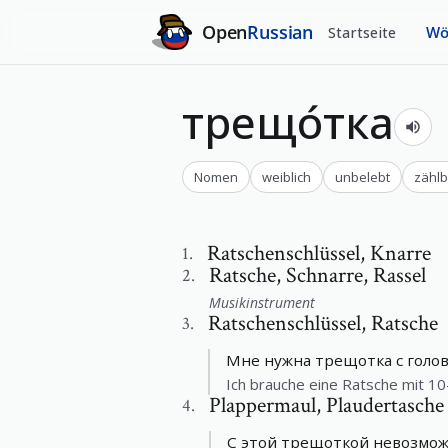
Open
Russian
Startseite
Wö
трещо́тка
Nomen
weiblich
unbelebt
zählb
Ratschenschlüssel
,
Knarre
1
.
Ratsche
,
Schnarre, Rassel
2
.
Musikinstrument
Ratschenschlüssel
,
Ratsche
3
.
Мне нужна трещотка с голов
Ich brauche eine Ratsche mit 1
Plappermaul
,
Plaudertasche
4
.
С этой трещоткой невозможн