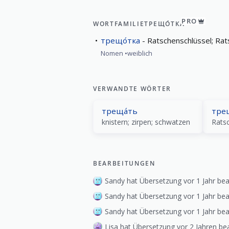
PRO
WORTFAMILIE
ТРЕЩО́ТКА
трещо́тка
Ratschenschlüssel; Rat
Nomen
weiblich
VERWANDTE WÖRTER
треща́ть
тре
knistern; zirpen; schwatzen
Rats
BEARBEITUNGEN
Sandy hat Übersetzung vor 1 Jahr bea
Sandy hat Übersetzung vor 1 Jahr bea
Sandy hat Übersetzung vor 1 Jahr bea
Lisa hat Übersetzung vor 2 Jahren bea