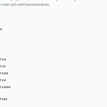
n man sich nicht konzentrieren.
а
.
тки
ток
ткам
тки
тками
тках