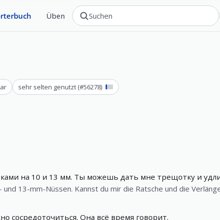
rterbuch
Üben
ar
sehr selten genutzt
(#
56278
)
ками на 10 и 13 мм. Ты можешь дать мне трещотку и удл
0- und 13-mm-Nüssen. Kannst du mir die Ratsche und die Verlän
о сосредоточиться. Она всё время говорит.