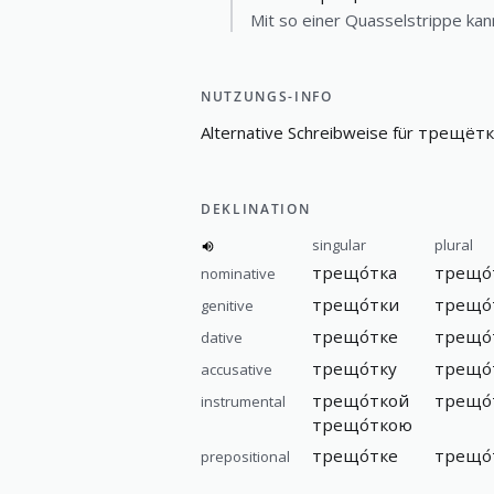
Mit so einer Quasselstrippe kan
NUTZUNGS-INFO
A
l
t
e
r
n
a
t
i
v
e
S
c
h
r
e
i
b
w
e
i
s
e
f
ü
r
трещётк
DEKLINATION
singular
plural
трещо́тка
трещо́
nominative
трещо́тки
трещо́
genitive
трещо́тке
трещо́
dative
трещо́тку
трещо́
accusative
трещо́ткой
трещо́
instrumental
трещо́ткою
трещо́тке
трещо́
prepositional