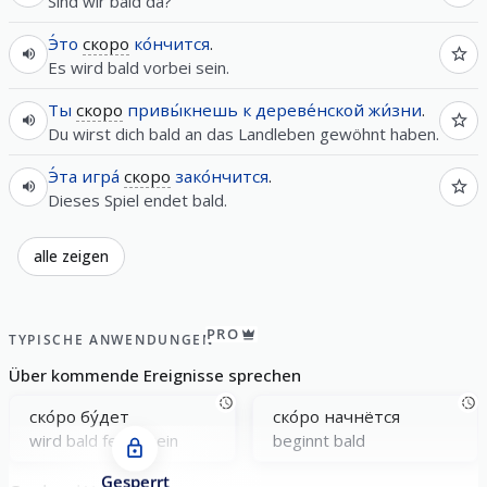
Sind wir bald da?
Э́то
скоро
ко́нчится
.
Es wird bald vorbei sein.
Ты
скоро
привы́кнешь
к
дереве́нской
жи́зни
.
Du wirst dich bald an das Landleben gewöhnt haben.
Э́та
игра́
скоро
зако́нчится
.
Dieses Spiel endet bald.
alle zeigen
PRO
TYPISCHE ANWENDUNGEN
Über kommende Ereignisse sprechen
ско́ро бу́дет
ско́ро начнётся
wird bald fertig sein
beginnt bald
Gesperrt