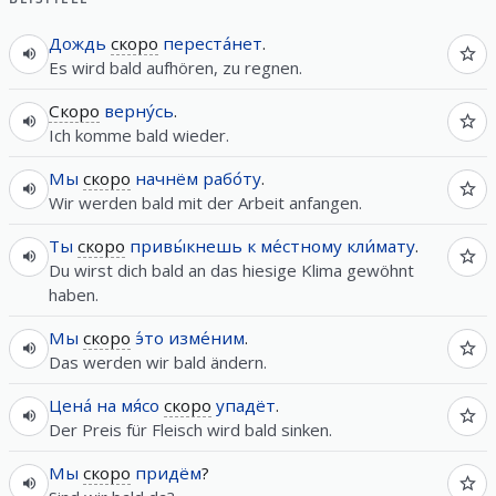
Дождь
скоро
переста́нет
.
Es wird bald aufhören, zu regnen.
Скоро
верну́сь
.
Ich komme bald wieder.
Мы
скоро
начнём
рабо́ту
.
Wir werden bald mit der Arbeit anfangen.
Ты
скоро
привы́кнешь
к
ме́стному
кли́мату
.
Du wirst dich bald an das hiesige Klima gewöhnt
haben.
Мы
скоро
э́то
изме́ним
.
Das werden wir bald ändern.
Цена́
на
мя́со
скоро
упадёт
.
Der Preis für Fleisch wird bald sinken.
Мы
скоро
придём
?