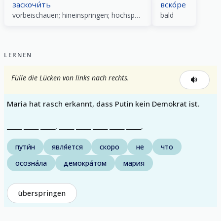
заскочи́ть
вско́ре
vorbeischauen; hineinspringen; hochspringen
bald
LERNEN
Fülle die Lücken von links nach rechts.
Maria hat rasch erkannt, dass Putin kein Demokrat ist.
_____ _____ _____, _____ _____ _____ _____ _____.
пути́н
явля́ется
скоро
не
что
осозна́ла
демокра́том
мария
überspringen