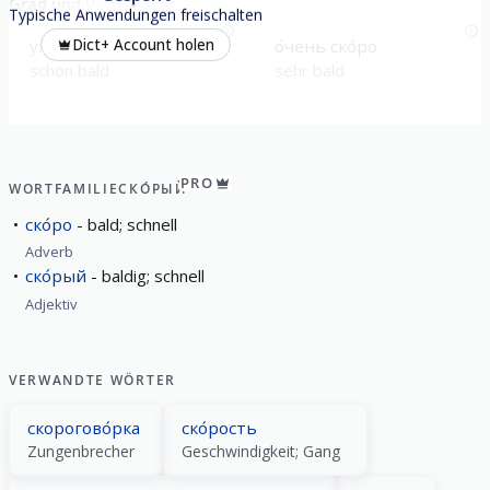
Grad und Verneinung
Typische Anwendungen freischalten
уже́ ско́ро
о́чень ско́ро
Dict+ Account holen
schon bald
sehr bald
PRO
WORTFAMILIE
СКО́РЫЙ
ско́ро
bald; schnell
Adverb
ско́рый
baldig; schnell
Adjektiv
VERWANDTE WÖRTER
скорогово́рка
ско́рость
Zungenbrecher
Geschwindigkeit; Gang