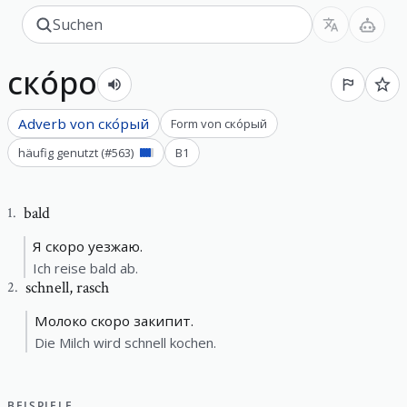
ско́ро
Adverb von
ско́рый
Form von
ско́рый
häufig genutzt
(#
563
)
B1
bald
1
.
Я скоро уезжаю.
Ich reise bald ab.
schnell
,
rasch
2
.
Молоко скоро закипит.
Die Milch wird schnell kochen.
BEISPIELE