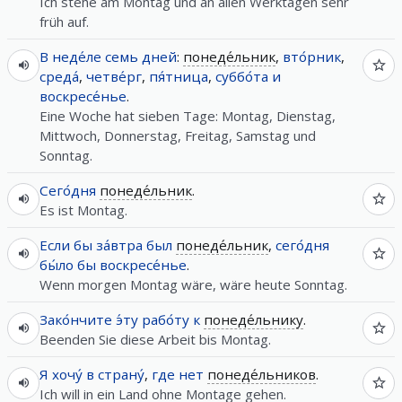
Ich stehe am Montag und an allen Werktagen sehr
früh auf.
В
неде́ле
семь
дней
:
понеде́льник
,
вто́рник
,
среда́
,
четве́рг
,
пя́тница
,
суббо́та
и
воскресе́нье
.
Eine Woche hat sieben Tage: Montag, Dienstag,
Mittwoch, Donnerstag, Freitag, Samstag und
Sonntag.
Сего́дня
понеде́льник
.
Es ist Montag.
Если
бы
за́втра
был
понеде́льник
,
сего́дня
бы́ло
бы
воскресе́нье
.
Wenn morgen Montag wäre, wäre heute Sonntag.
Зако́нчите
э́ту
рабо́ту
к
понеде́льнику
.
Beenden Sie diese Arbeit bis Montag.
Я
хочу́
в
страну́
,
где
нет
понеде́льников
.
Ich will in ein Land ohne Montage gehen.