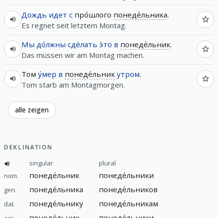
Дождь
идет
с
про́шлого
понеде́льника
.
Es regnet seit letztem Montag.
Мы
до́лжны
сде́лать
э́то
в
понеде́льник
.
Das müssen wir am Montag machen.
Том
у́мер
в
понеде́льник
утром
.
Tom starb am Montagmorgen.
alle zeigen
DEKLINATION
singular
plural
понеде́льник
понеде́льники
nom.
понеде́льника
понеде́льников
gen.
понеде́льнику
понеде́льникам
dat.
понеде́льник
понеде́льники
acc.