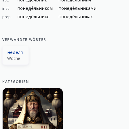
понеде́льником
понеде́льниками
inst.
понеде́льнике
понеде́льниках
prep.
VERWANDTE WÖRTER
неде́ля
Woche
KATEGORIEN