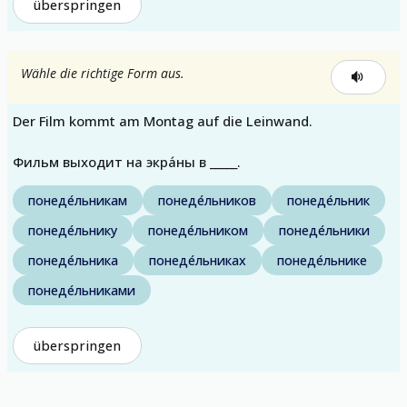
überspringen
Wähle die richtige Form aus.
Der Film kommt am Montag auf die Leinwand.
Фильм выходит на экра́ны в _____.
понеде́льникам
понеде́льников
понеде́льник
понеде́льнику
понеде́льником
понеде́льники
понеде́льника
понеде́льниках
понеде́льнике
понеде́льниками
überspringen