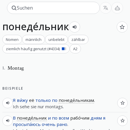
понеде́льник
Nomen
männlich
unbelebt
zählbar
ziemlich häufig genutzt
(#
4334
)
A2
Montag
1
.
BEISPIELE
Я
ви́жу
её
только
по
понеде́льникам
.
Ich sehe sie nur montags.
В
понеде́льник
и
по
всем
рабо́чим
дням
я
просыпа́юсь
очень
рано
.