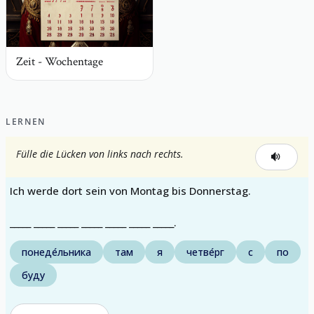
Zeit - Wochentage
LERNEN
Fülle die Lücken von links nach rechts.
Ich werde dort sein von Montag bis Donnerstag.
_____ _____ _____ _____ _____ _____ _____.
понеде́льника
там
я
четве́рг
с
по
буду