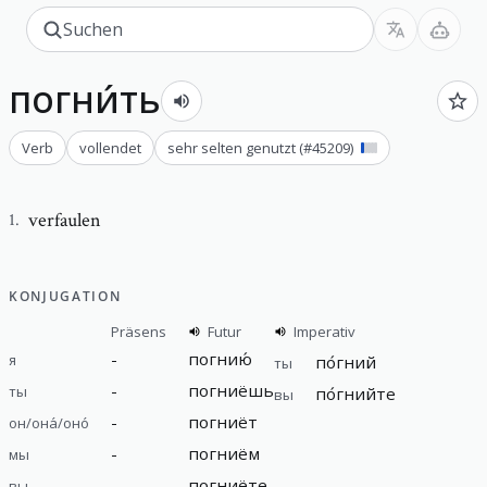
погни́ть
Verb
vollendet
sehr selten genutzt
(#
45209
)
verfaulen
1
.
KONJUGATION
Präsens
Futur
Imperativ
-
погнию́
я
по́гний
ты
-
погниёшь
ты
по́гнийте
вы
-
погниёт
он/она́/оно́
-
погниём
мы
-
погниёте
вы