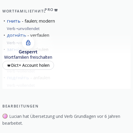
PRO
WORTFAMILIE
ГНИТЬ
гнить
faulen; modern
Verb
unvollendet
догни́ть
verfaulen
Verb
vollendet
загни́ть
verfaulen
Gesperrt
Verb
vollendet
Wortfamilien freischalten
погни́ть
verfaulen
Dict+ Account holen
Verb
vollendet
подгни́ть
anfaulen
Verb
vollendet
alle zeigen
BEARBEITUNGEN
Lucian hat Übersetzung und Verb Grundlagen vor 6 Jahren
bearbeitet.