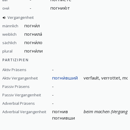
-
погнию́т
они́
Vergangenheit
погни́л
männlich
погнила́
weiblich
погни́ло
sächlich
погни́ли
plural
PARTIZIPIEN
-
Aktiv Präsens
погни́вший
verfault, verrottet, mo
Aktiv Vergangenheit
-
Passiv Präsens
-
Passiv Vergangenheit
-
Adverbial Präsens
погнив
beim machen (Vergange
Adverbial Vergangenheit
погнивши