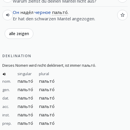
Warum ziehst du deinen Mantel nicht aus?
Он
наде́л
черное
пальто́
.
Er hat den schwarzen Mantel angezogen.
alle zeigen
DEKLINATION
Dieses Nomen wird nicht dekliniert, ist immer пальто́.
singular
plural
пальто́
пальто́
nom.
пальто́
пальто́
gen.
пальто́
пальто́
dat.
пальто́
пальто́
acc.
пальто́
пальто́
inst.
пальто́
пальто́
prep.