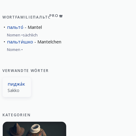
PRO
WORTFAMILIE
ПАЛЬТО́
пальто́
Mantel
Nomen
sächlich
пальти́шко
Mantelchen
Nomen
VERWANDTE WÖRTER
пиджа́к
Sakko
KATEGORIEN