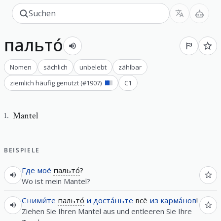
пальто́
Nomen
sächlich
unbelebt
zählbar
ziemlich häufig genutzt
(#
1907
)
C1
Mantel
1
.
BEISPIELE
Где
моё
пальто́
?
Wo ist mein Mantel?
Сними́те
пальто́
и
доста́ньте
всё
из
карма́нов
!
Ziehen Sie Ihren Mantel aus und entleeren Sie Ihre