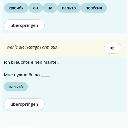
крючо́к
он
на
пальто́
пове́сил
überspringen
Wähle die richtige Form aus.
Ich brauchte einen Mantel.
Мне нужно бы́ло _____.
пальто́
überspringen