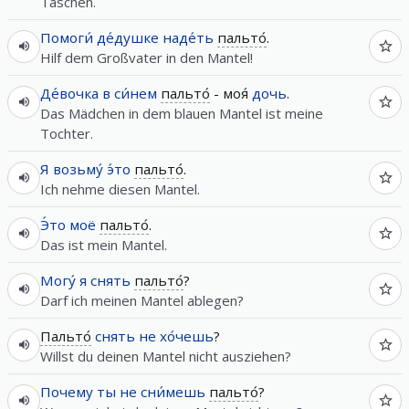
Taschen.
Помоги́
де́душке
наде́ть
пальто́
.
Hilf dem Großvater in den Mantel!
Де́вочка
в
си́нем
пальто́
- моя́
дочь
.
Das Mädchen in dem blauen Mantel ist meine
Tochter.
Я
возьму́
э́то
пальто́
.
Ich nehme diesen Mantel.
Э́то
моё
пальто́
.
Das ist mein Mantel.
Могу́
я
снять
пальто́
?
Darf ich meinen Mantel ablegen?
Пальто́
снять
не
хо́чешь
?
Willst du deinen Mantel nicht ausziehen?
Почему
ты
не
сни́мешь
пальто́
?