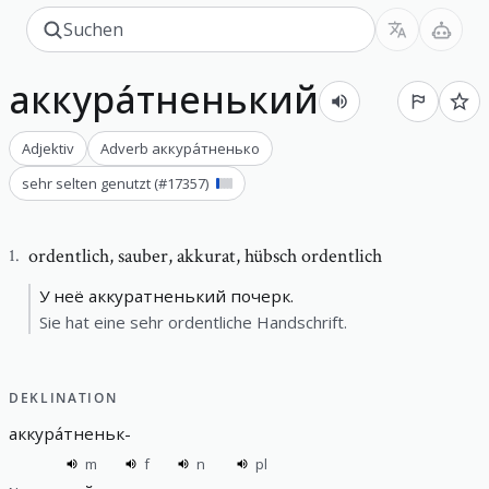
аккура́тненький
Adjektiv
Adverb
аккура́тненько
sehr selten genutzt
(#
17357
)
ordentlich
,
sauber, akkurat, hübsch ordentlich
1
.
У неё аккуратненький почерк.
Sie hat eine sehr ordentliche Handschrift.
DEKLINATION
аккура́тненьк
-
m
f
n
pl