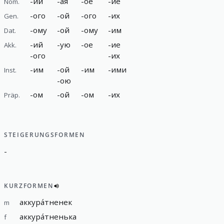
-
ий
-
ая
-
ое
-
ие
Nom.
-
ого
-
ой
-
ого
-
их
Gen.
-
ому
-
ой
-
ому
-
им
Dat.
-
ий
-
ую
-
ое
-
ие
Akk.
-
ого
-
их
-
им
-
ой
-
им
-
ими
Inst.
-
ою
-
ом
-
ой
-
ом
-
их
Präp.
STEIGERUNGSFORMEN
-
KURZFORMEN
аккура́тненек
m
аккура́тненька
f