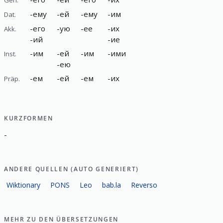
-
ему
-
ей
-
ему
-
им
Dat.
-
его
-
ую
-
ее
-
их
Akk.
-
ий
-
ие
-
им
-
ей
-
им
-
ими
Inst.
-
ею
-
ем
-
ей
-
ем
-
их
Präp.
KURZFORMEN
-
ANDERE QUELLEN (AUTO GENERIERT)
Wiktionary
PONS
Leo
bab.la
Reverso
MEHR ZU DEN ÜBERSETZUNGEN