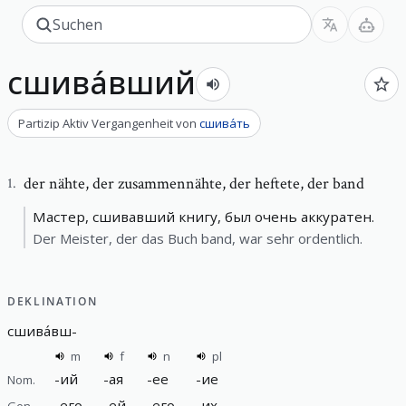
сшива́вший
Partizip Aktiv Vergangenheit
von
сшива́ть
der nähte
,
der zusammennähte, der heftete, der band
1
.
Мастер, сшивавший книгу, был очень аккуратен.
Der Meister, der das Buch band, war sehr ordentlich.
DEKLINATION
сшива́вш
-
m
f
n
pl
-
ий
-
ая
-
ее
-
ие
Nom.
-
его
-
ей
-
его
-
их
Gen.