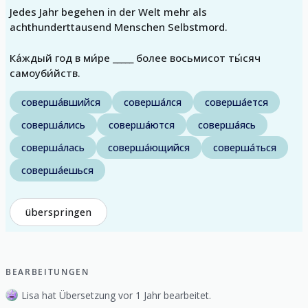
Jedes Jahr begehen in der Welt mehr als
achthunderttausend Menschen Selbstmord.
Ка́ждый год в ми́ре _____ более восьмисот ты́сяч
самоуби́йств.
соверша́вшийся
соверша́лся
соверша́ется
соверша́лись
соверша́ются
соверша́ясь
соверша́лась
соверша́ющийся
соверша́ться
соверша́ешься
überspringen
BEARBEITUNGEN
Lisa hat Übersetzung vor 1 Jahr bearbeitet.