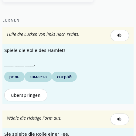
LERNEN
Fülle die Lücken von links nach rechts.
Spiele die Rolle des Hamlet!
_____ _____ _____.
роль
гамлета
сыгра́й
überspringen
Wähle die richtige Form aus.
Sie spielte die Rolle einer Fee.