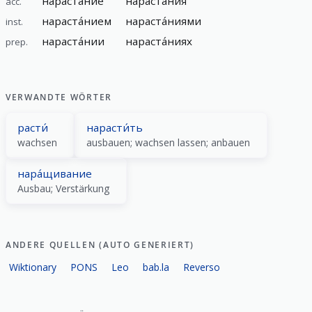
нараста́ние
нараста́ния
acc.
нараста́нием
нараста́ниями
inst.
нараста́нии
нараста́ниях
prep.
VERWANDTE WÖRTER
расти́
нарасти́ть
wachsen
ausbauen; wachsen lassen; anbauen
нара́щивание
Ausbau; Verstärkung
ANDERE QUELLEN (AUTO GENERIERT)
Wiktionary
PONS
Leo
bab.la
Reverso