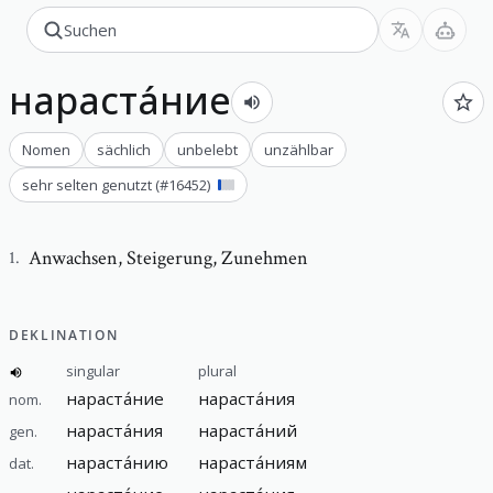
нараста́ние
Nomen
sächlich
unbelebt
unzählbar
sehr selten genutzt
(#
16452
)
Anwachsen
,
Steigerung, Zunehmen
1
.
DEKLINATION
singular
plural
нараста́ние
нараста́ния
nom.
нараста́ния
нараста́ний
gen.
нараста́нию
нараста́ниям
dat.