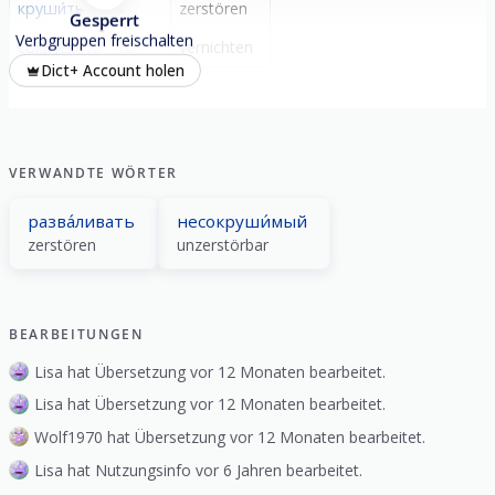
круши́ть
-
zerstören
Gesperrt
Verbgruppen freischalten
сокруши́ть
со-
vernichten
Dict+ Account holen
VERWANDTE WÖRTER
разва́ливать
несокруши́мый
zerstören
unzerstörbar
BEARBEITUNGEN
Lisa hat Übersetzung vor 12 Monaten bearbeitet.
Lisa hat Übersetzung vor 12 Monaten bearbeitet.
Wolf1970 hat Übersetzung vor 12 Monaten bearbeitet.
Lisa hat Nutzungsinfo vor 6 Jahren bearbeitet.