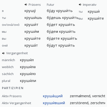
Präsens
Futur
Imperativ
крушу́
бу́ду круши́ть
я
круши́
ты
круши́шь
бу́дешь круши́ть
ты
круши́те
вы
круши́т
бу́дет круши́ть
он/она́/оно́
круши́м
бу́дем круши́ть
мы
круши́те
бу́дете круши́ть
вы
круша́т
бу́дут круши́ть
они́
Vergangenheit
круши́л
männlich
круши́ла
weiblich
круши́ло
sächlich
круши́ли
plural
PARTIZIPIEN
круша́щий
zermalmend, vernicht
Aktiv Präsens
круши́вший
zerstörend, zerschmet
Aktiv Vergangenheit