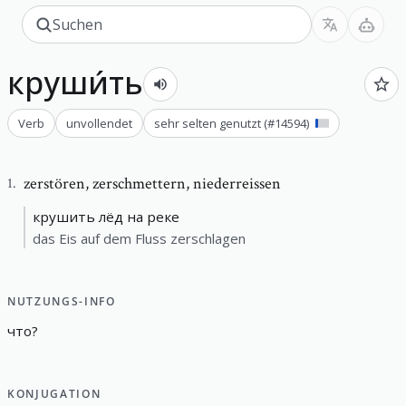
круши́ть
Verb
unvollendet
sehr selten genutzt
(#
14594
)
zerstören
,
zerschmettern, niederreissen
1
.
крушить лёд на реке
das Eis auf dem Fluss zerschlagen
NUTZUNGS-INFO
что
?
KONJUGATION