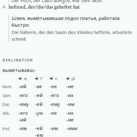
Der Fisch, der Laich ablegte, war sehr aktiv.
heftend
,
der/die/das geheftet hat
4
.
Швея, вымётывавшая подол платья, работала
быстро.
Die Näherin, die den Saum des Kleides heftete, arbeitete
schnell.
DEKLINATION
вымётывавш
-
m
f
n
pl
-
ий
-
ая
-
ее
-
ие
Nom.
-
его
-
ей
-
его
-
их
Gen.
-
ему
-
ей
-
ему
-
им
Dat.
-
его
-
ую
-
ее
-
их
Akk.
-
ий
-
ие
-
им
-
ей
-
им
-
ими
Inst.
-
ею