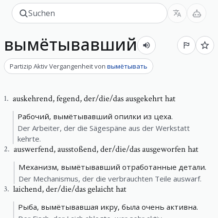
вымётывавший
Partizip Aktiv Vergangenheit
von
вымётывать
auskehrend
,
fegend, der/die/das ausgekehrt hat
1
.
Рабочий, вымётывавший опилки из цеха.
Der Arbeiter, der die Sägespäne aus der Werkstatt
kehrte.
auswerfend
,
ausstoßend, der/die/das ausgeworfen hat
2
.
Механизм, вымётывавший отработанные детали.
Der Mechanismus, der die verbrauchten Teile auswarf.
laichend
,
der/die/das gelaicht hat
3
.
Рыба, вымётывавшая икру, была очень активна.