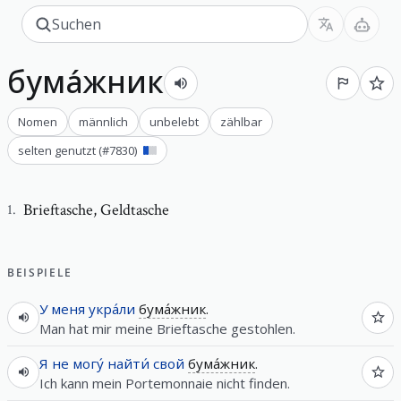
бума́жник
Nomen
männlich
unbelebt
zählbar
selten genutzt
(#
7830
)
Brieftasche
,
Geldtasche
1
.
BEISPIELE
У
меня
укра́ли
бума́жник
.
Man hat mir meine Brieftasche gestohlen.
Я
не
могу́
найти́
свой
бума́жник
.
Ich kann mein Portemonnaie nicht finden.