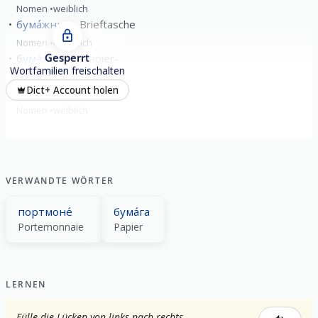
Nomen
weiblich
бума́жник
Brieftasche
Nomen
männlich
Gesperrt
бума́жный
Papier-
Wortfamilien freischalten
Adjektiv
Dict+ Account holen
бумажо́нка
Wisch
Nomen
weiblich
VERWANDTE WÖRTER
портмоне́
бума́га
Portemonnaie
Papier
LERNEN
Fülle die Lücken von links nach rechts.