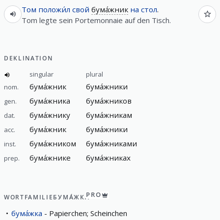
Том
положи́л
свой
бума́жник
на
стол
.
Tom legte sein Portemonnaie auf den Tisch.
DEKLINATION
singular
plural
бума́жник
бума́жники
nom.
бума́жника
бума́жников
gen.
бума́жнику
бума́жникам
dat.
бума́жник
бума́жники
acc.
бума́жником
бума́жниками
inst.
бума́жнике
бума́жниках
prep.
PRO
WORTFAMILIE
БУМА́ЖКА
бума́жка
Papierchen; Scheinchen