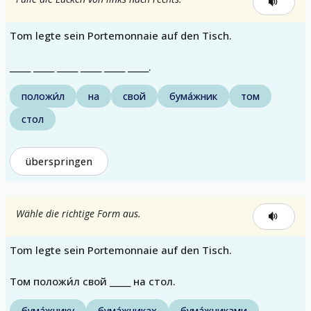
Tom legte sein Portemonnaie auf den Tisch.
_____ _____ _____ _____ _____ _____.
положи́л
на
свой
бума́жник
том
стол
überspringen
Wähle die richtige Form aus.
Tom legte sein Portemonnaie auf den Tisch.
Том положи́л свой _____ на стол.
бума́жнику
бума́жниках
бума́жниками