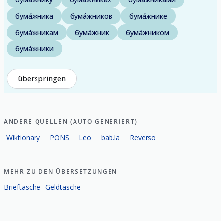
бума́жника
бума́жников
бума́жнике
бума́жникам
бума́жник
бума́жником
бума́жники
überspringen
ANDERE QUELLEN (AUTO GENERIERT)
Wiktionary
PONS
Leo
bab.la
Reverso
MEHR ZU DEN ÜBERSETZUNGEN
Brieftasche
Geldtasche