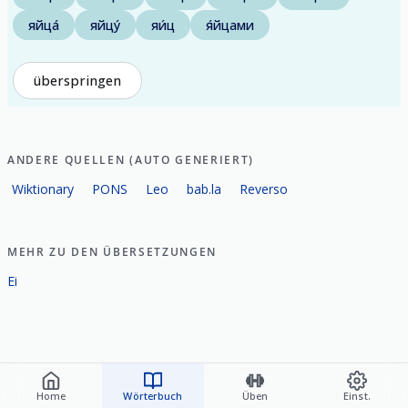
яйца́
яйцу́
яи́ц
я́йцами
überspringen
ANDERE QUELLEN (AUTO GENERIERT)
Wiktionary
PONS
Leo
bab.la
Reverso
MEHR ZU DEN ÜBERSETZUNGEN
Ei
Home
Wörterbuch
Üben
Einst.