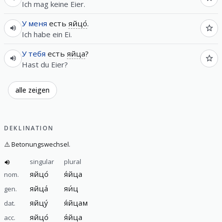
Ich mag keine Eier.
У
меня
есть
яйцо́
.
Ich habe ein Ei.
У
тебя
есть
яйца
?
Hast du Eier?
alle zeigen
DEKLINATION
⚠️
Betonungswechsel.
singular
plural
яйцо́
я́йца
nom.
яйца́
яи́ц
gen.
яйцу́
я́йцам
dat.
яйцо́
я́йца
acc.