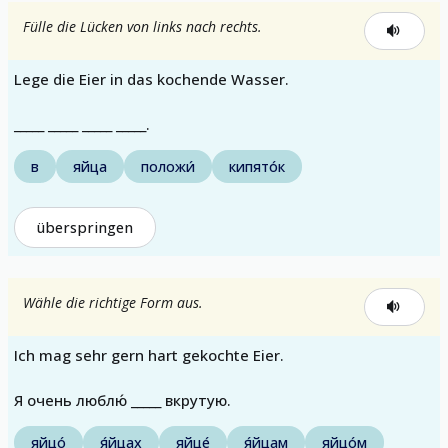
Fülle die Lücken von links nach rechts.
Lege die Eier in das kochende Wasser.
_____ _____ _____ _____.
в
яйца
положи́
кипято́к
überspringen
Wähle die richtige Form aus.
Ich mag sehr gern hart gekochte Eier.
Я очень люблю́ _____ вкрутую.
яйцо́
я́йцах
яйце́
я́йцам
яйцо́м