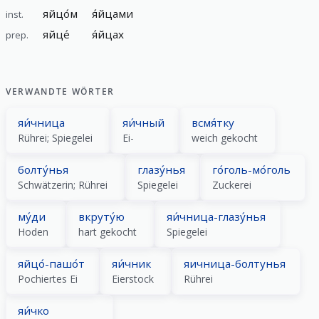
яйцо́м
я́йцами
inst.
яйце́
я́йцах
prep.
VERWANDTE WÖRTER
яи́чница
яи́чный
всмя́тку
Rührei; Spiegelei
Ei-
weich gekocht
болту́нья
глазу́нья
го́голь-мо́голь
Schwätzerin; Rührei
Spiegelei
Zuckerei
му́ди
вкруту́ю
яи́чница-глазу́нья
Hoden
hart gekocht
Spiegelei
яйцо́-пашо́т
яи́чник
яичница-болтунья
Pochiertes Ei
Eierstock
Rührei
яи́чко