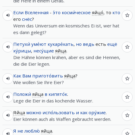
die Hefe in einem Gefäß.
Если
Вселенная
-
э́то
косми́ческое
яйцо́
, то
кто
его
снёс
?
Wenn das Universum ein kosmisches Ei ist, wer hat
es dann gelegt?
Петухи́
уме́ют
кукаре́кать
,
но
ведь
есть
ещё
ку́рицы
,
несу́щие
яйца
.
Die Hähne können krähen, aber es sind die Hennen,
die die Eier legen.
Как
Вам
пригото́вить
яйца
?
Wie wollen Sie Ihre Eier?
Положи́
яйца
в
кипято́к
.
Lege die Eier in das kochende Wasser.
Яйца
можно
испо́льзовать
и
как
ору́жие
.
Eier können auch als Waffen gebraucht werden.
Я
не
люблю́
яйца
.