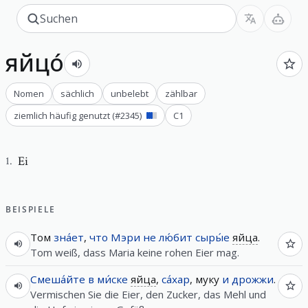
яйцо́
Nomen
sächlich
unbelebt
zählbar
ziemlich häufig genutzt
(#
2345
)
C1
Ei
1
.
BEISPIELE
Том
зна́ет
,
что
Мэри
не
лю́бит
сыры́е
яйца
.
Tom weiß, dass Maria keine rohen Eier mag.
Смеша́йте
в
ми́ске
яйца
,
са́хар
, муку
и
дрожжи
.
Vermischen Sie die Eier, den Zucker, das Mehl und