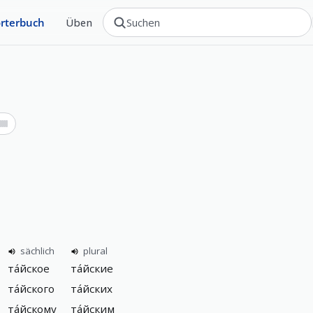
rterbuch
Üben
sächlich
plural
та́йское
та́йские
та́йского
та́йских
та́йскому
та́йским