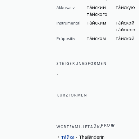
та́йский
та́йскую
Akkusativ
та́йского
та́йским
та́йской
Instrumental
та́йскою
та́йском
та́йской
Präpositiv
STEIGERUNGSFORMEN
-
KURZFORMEN
-
PRO
WORTFAMILIE
ТА́ЙКА
та́йка
Thailänderin