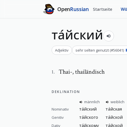
Open
Russian
Startseite
Wö
та́йский
Adjektiv
sehr selten genutzt
(#
56041
)
Thai-
,
thailändisch
1
.
DEKLINATION
männlich
weiblich
та́йский
та́йская
Nominativ
та́йского
та́йской
Genitiv
та́йскому
та́йской
Dativ