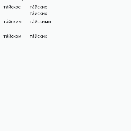
та́йское
та́йские
та́йских
та́йским
та́йскими
та́йском
та́йских