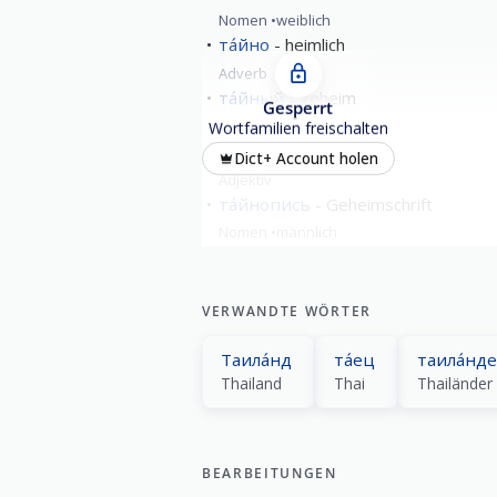
Nomen
weiblich
та́йно
heimlich
Adverb
та́йный
geheim
Gesperrt
Adjektiv
Wortfamilien freischalten
та́йский
Thai-
Dict+ Account holen
Adjektiv
та́йнопись
Geheimschrift
Nomen
männlich
VERWANDTE WÖRTER
Таила́нд
та́ец
таила́нд
Thailand
Thai
Thailänder
BEARBEITUNGEN