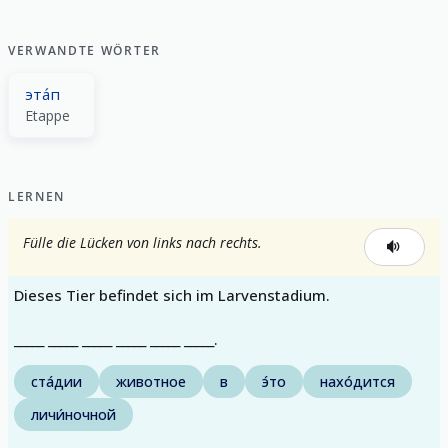
VERWANDTE WÖRTER
эта́п
Etappe
LERNEN
Fülle die Lücken von links nach rechts.
Dieses Tier befindet sich im Larvenstadium.
_____ _____ _____ _____ _____ _____.
ста́дии
животное
в
э́то
нахо́дится
личи́ночной