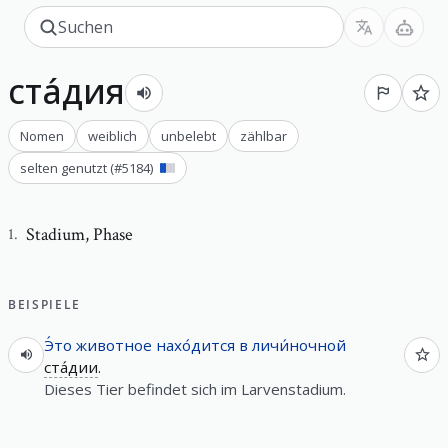
ста́дия
Nomen
weiblich
unbelebt
zählbar
selten genutzt
(#
5184
)
Stadium
,
Phase
1
.
BEISPIELE
Э́то
животное
нахо́дится
в
личи́ночной
ста́дии
.
Dieses Tier befindet sich im Larvenstadium.