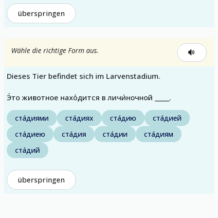
überspringen
Wähle die richtige Form aus.
Dieses Tier befindet sich im Larvenstadium.
Э́то животное нахо́дится в личи́ночной _____.
ста́диями
ста́диях
ста́дию
ста́дией
ста́диею
ста́дия
ста́дии
ста́диям
ста́дий
überspringen