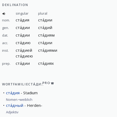
DEKLINATION
singular
plural
ста́дия
ста́дии
nom.
ста́дии
ста́дий
gen.
ста́дии
ста́диям
dat.
ста́дию
ста́дии
acc.
ста́дией
ста́диями
inst.
ста́диею
ста́дии
ста́диях
prep.
PRO
WORTFAMILIE
СТА́ДИЯ
ста́дия
Stadium
Nomen
weiblich
ста́дный
Herden-
Adjektiv