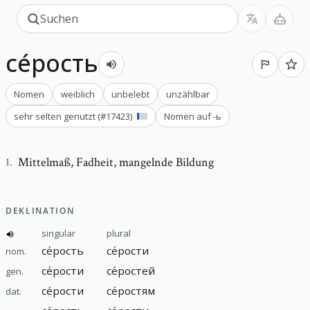
се́рость
Nomen
weiblich
unbelebt
unzählbar
sehr selten genutzt
(#
17423
)
Nomen auf -ь
Mittelmaß
,
Fadheit, mangelnde Bildung
1
.
DEKLINATION
singular
plural
се́рость
се́рости
nom.
се́рости
се́ростей
gen.
се́рости
се́ростям
dat.