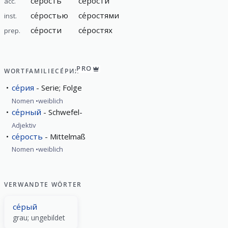
се́рость
се́рости
acc.
се́ростью
се́ростями
inst.
се́рости
се́ростях
prep.
PRO
WORTFAMILIE
СЕ́РИЯ
се́рия
Serie; Folge
Nomen
weiblich
се́рный
Schwefel-
Adjektiv
се́рость
Mittelmaß
Nomen
weiblich
VERWANDTE WÖRTER
се́рый
grau; ungebildet