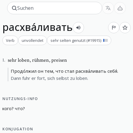
расхва́ливать
Verb
unvollendet
sehr selten genutzt
(#
19915
)
sehr loben
,
rühmen, preisen
1
.
Продо́лжил он тем, что стал расхва́ливать себя́.
Dann fuhr er fort, sich selbst zu loben.
NUTZUNGS-INFO
кого
?
что
?
KONJUGATION