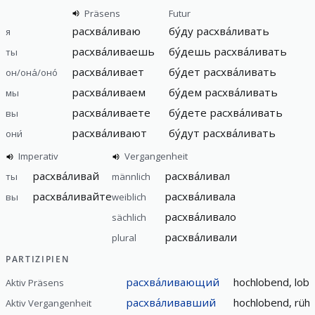
Präsens
Futur
расхва́ливаю
бу́ду расхва́ливать
я
расхва́ливаешь
бу́дешь расхва́ливать
ты
расхва́ливает
бу́дет расхва́ливать
он/она́/оно́
расхва́ливаем
бу́дем расхва́ливать
мы
расхва́ливаете
бу́дете расхва́ливать
вы
расхва́ливают
бу́дут расхва́ливать
они́
Imperativ
Vergangenheit
расхва́ливай
расхва́ливал
ты
männlich
расхва́ливайте
расхва́ливала
вы
weiblich
расхва́ливало
sächlich
расхва́ливали
plural
PARTIZIPIEN
расхва́ливающий
hochlobend, lob
Aktiv Präsens
расхва́ливавший
hochlobend, rüh
Aktiv Vergangenheit