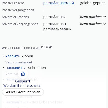
расхва́ливаемый
gelobt, gepriese
Passiv Präsens
-
Passiv Vergangenheit
расхва́ливая
beim machen (Prä
Adverbial Präsens
расхваливав
beim machen (Ve
Adverbial Vergangenheit
расхваливавши
PRO
WORTFAMILIE
ХВАЛИ́ТЬ
хвали́ть
loben
Verb
unvollendet
нахвали́ть
sehr loben
Verb
vollendet
похвали́ть
loben
Gesperrt
Verb
vollendet
Wortfamilien freischalten
хвали́ться
prahlen
Dict+ Account holen
Verb
unvollendet
нахвали́ться
des Lobes voll sein