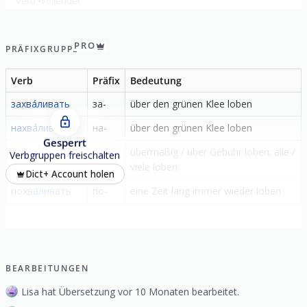
Verb
vollendet
PRO
PRÄFIXGRUPPE
Verb
Präfix
Bedeutung
захва́ливать
за-
über den grünen Klee loben
нахва́ливать
на-
über den grünen Klee loben
Gesperrt
перехва́ливать
пере-
übermäßig / über Gebühr loben; alle /
Verbgruppen freischalten
viele loben
Dict+ Account holen
похва́ливать
по-
eine Zeit lang immer wieder loben
BEARBEITUNGEN
Lisa hat Übersetzung vor 10 Monaten bearbeitet.