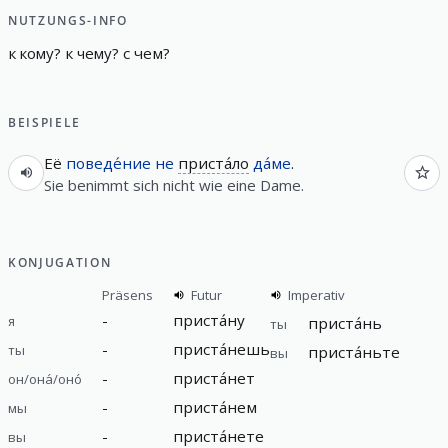
NUTZUNGS-INFO
к
кому
?
к
чему
?
с
чем
?
BEISPIELE
Её
поведе́ние
не
приста́ло
да́ме
.
Sie benimmt sich nicht wie eine Dame.
KONJUGATION
Präsens
Futur
Imperativ
-
приста́ну
я
приста́нь
ты
-
приста́нешь
ты
приста́ньте
вы
-
приста́нет
он/она́/оно́
-
приста́нем
мы
-
приста́нете
вы