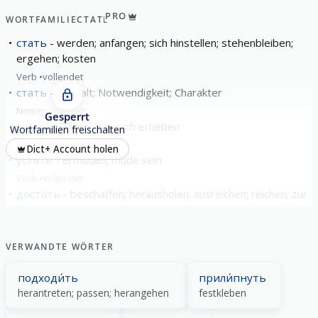
PRO
WORTFAMILIE
СТАТЬ
стать
werden; anfangen; sich hinstellen; stehenbleiben;
ergehen; kosten
Verb
vollendet
стать
Gestalt; Notwendigkeit; Charakter
Nomen
weiblich
Gesperrt
встать
aufstehen; sich erheben
Wortfamilien freischalten
Verb
vollendet
Dict+ Account holen
уста́ть
ermüden; müde sein
Verb
vollendet
доста́ть
beschaffen; herausholen; ausreichen; reichen; zur
Weißglut bringen
Verb
vollendet
VERWANDTE WÖRTER
alle zeigen
подходи́ть
прили́пнуть
herantreten; passen; herangehen
festkleben