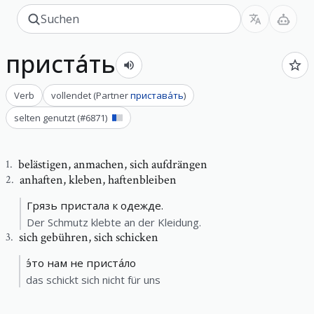
приста́ть
Verb
vollendet
(
Partner
пристава́ть
)
selten genutzt
(#
6871
)
belästigen
,
anmachen, sich aufdrängen
1
.
anhaften
,
kleben, haftenbleiben
2
.
Грязь пристала к одежде.
Der Schmutz klebte an der Kleidung.
sich gebühren
,
sich schicken
3
.
э́то нам не приста́ло
das schickt sich nicht für uns