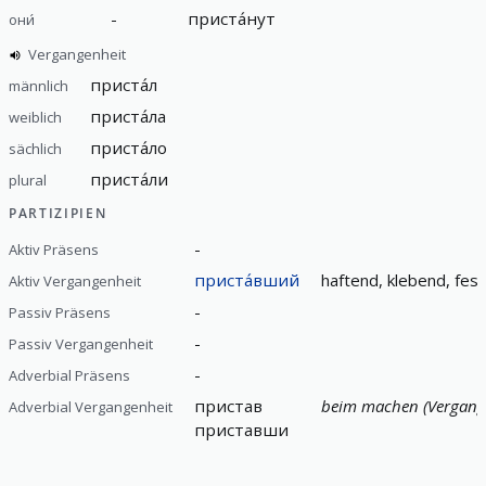
-
приста́нут
они́
Vergangenheit
приста́л
männlich
приста́ла
weiblich
приста́ло
sächlich
приста́ли
plural
PARTIZIPIEN
-
Aktiv Präsens
приста́вший
haftend, klebend, fes
Aktiv Vergangenheit
-
Passiv Präsens
-
Passiv Vergangenheit
-
Adverbial Präsens
пристав
beim machen (Vergang
Adverbial Vergangenheit
приставши