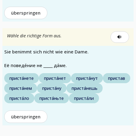
überspringen
Wähle die richtige Form aus.
Sie benimmt sich nicht wie eine Dame.
Её поведе́ние не _____ да́ме.
приста́нете
приста́нет
приста́нут
пристав
приста́нем
приста́ну
приста́нешь
приста́ло
приста́ньте
приста́ли
überspringen