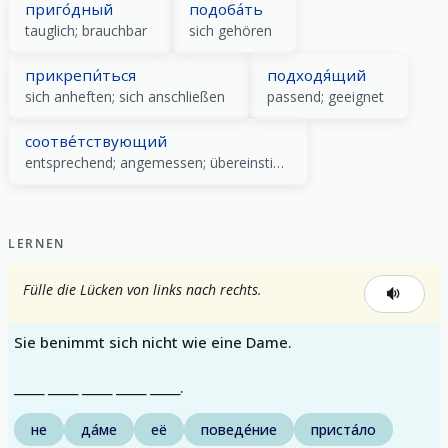
приго́дный
подоба́ть
tauglich; brauchbar
sich gehören
прикрепи́ться
подходя́щий
sich anheften; sich anschließen
passend; geeignet
соотве́тствующий
entsprechend; angemessen; übereinstimmend
LERNEN
Fülle die Lücken von links nach rechts.
Sie benimmt sich nicht wie eine Dame.
_____ _____ _____ _____ _____.
не
да́ме
её
поведе́ние
приста́ло